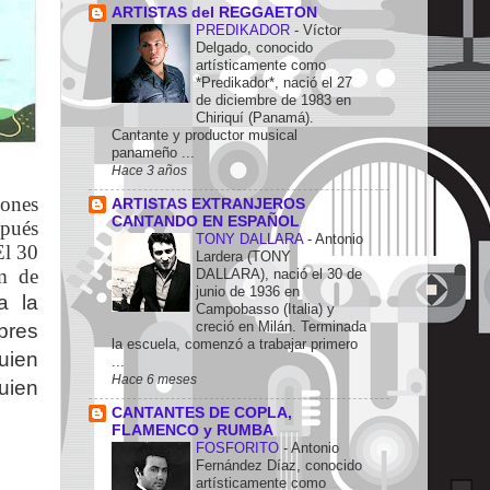
ARTISTAS del REGGAETON
PREDIKADOR
-
Víctor
Delgado, conocido
artísticamente como
*Predikador*, nació el 27
de diciembre de 1983 en
Chiriquí (Panamá).
Cantante y productor musical
panameño ...
Hace 3 años
ones
ARTISTAS EXTRANJEROS
CANTANDO EN ESPAÑOL
spués
TONY DALLARA
-
Antonio
El 30
Lardera (TONY
m de
DALLARA), nació el 30 de
junio de 1936 en
a la
Campobasso (Italia) y
creció en Milán. Terminada
bres
la escuela, comenzó a trabajar primero
uien
...
Hace 6 meses
uien
CANTANTES DE COPLA,
FLAMENCO y RUMBA
FOSFORITO
-
Antonio
Fernández Díaz, conocido
artísticamente como