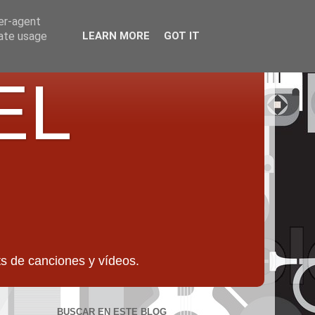
ser-agent
rate usage
LEARN MORE
GOT IT
EL
 de canciones y vídeos.
BUSCAR EN ESTE BLOG