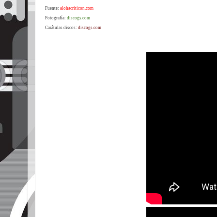
Fuente:
alohacriticon.com
Fotografía:
discogs.com
Carátulas discos:
discogs.com