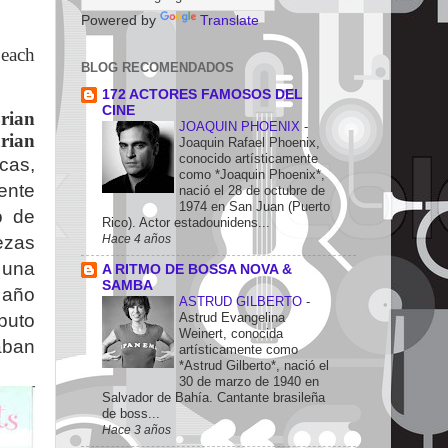
Powered by
Translate
Beach
BLOG RECOMENDADOS
172 ACTORES FAMOSOS DEL
CINE
rian
JOAQUIN PHOENIX
-
rian
Joaquin Rafael Phoenix,
conocido artísticamente
cas,
como *Joaquin Phoenix*,
ente
nació el 28 de octubre de
1974 en San Juan (Puerto
o de
Rico). Actor estadounidens...
Hace 4 años
ezas
 una
A RITMO DE BOSSA NOVA &
SAMBA
 año
ASTRUD GILBERTO
-
Astrud Evangelina
ibuto
Weinert, conocida
aban
artísticamente como
*Astrud Gilberto*, nació el
30 de marzo de 1940 en
Salvador de Bahía. Cantante brasileña
de boss...
Hace 3 años