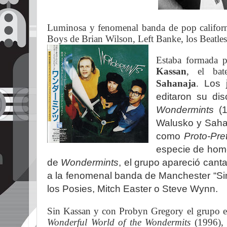
Luminosa y fenomenal banda de pop californ
Boys de Brian Wilson, Left Banke, los Beatles,
Estaba formada p
Kassan
, el bat
Sahanaja
.
Los 
editaron su dis
Wondermints
(1
Walusko y Sahan
como
Proto-Pret
especie de hom
de
Wondermints
, el grupo apareció canta
a la fenomenal banda de Manchester “Sin
los Posies, Mitch Easter o Steve Wynn.
Sin Kassan y con Probyn Gregory el grupo e
Wonderful World of the Wondermits
(1996), 