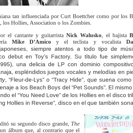
iana tan influenciada por Curt Boettcher como por los 
 los Hollies, Association o los Zombies.
or el cantante y guitarrista
Nick Walusko
, el bajista
B
ería
Mike D’Amico
y el teclista y vocalista
Da
japoneses, siempre atentos a todo tipo de músi
co debut en Toy’s Factory. Su título fue simplem
995), una delicia de LP con dominio compositiv
aja, espléndidos juegos vocales y melodías en pi
ty
, “Fleur-de-Lys” o “Tracy Hide”, que suena como
enaje a los Beach Boys del “Pet Sounds”.
El mismo
ndo el “You Need Love” de los Hollies en el disco tr
g Hollies in Reverse”, disco en el que también son
ditó su segundo disco grande,
The
un álbum que, al contrario que el