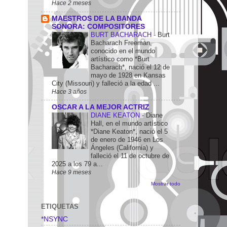
Hace 2 meses
MAESTROS DE LA BANDA
SONORA: COMPOSITORES
BURT BACHARACH
-
Burt
Bacharach Freeman,
conocido en el mundo
artístico como *Burt
Bacharach*, nació el 12 de
mayo de 1928 en Kansas
City (Missouri) y falleció a la edad ...
Hace 3 años
OSCAR A LA MEJOR ACTRIZ
DIANE KEATON
-
Diane
Hall, en el mundo artístico
*Diane Keaton*, nació el 5
de enero de 1946 en Los
Ángeles (California) y
falleció el 11 de octubre de
2025 a los 79 a...
Hace 9 meses
Mostrar todo
ETIQUETAS
*NSYNC