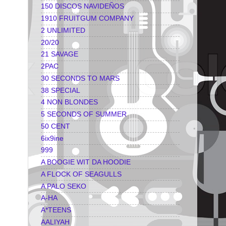
150 DISCOS NAVIDEÑOS
1910 FRUITGUM COMPANY
2 UNLIMITED
20/20
21 SAVAGE
2PAC
30 SECONDS TO MARS
38 SPECIAL
4 NON BLONDES
5 SECONDS OF SUMMER
50 CENT
6ix9ine
999
A BOOGIE WIT DA HOODIE
A FLOCK OF SEAGULLS
A PALO SEKO
A-HA
A*TEENS
AALIYAH