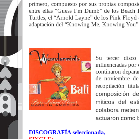
primero, compuesto por sus propias composici
entre ellas “Guess I’m Dumb” de los Beach B
Turtles, el “Arnold Layne” de los Pink Floyd
adaptación del “Knowing Me, Knowing You
Su tercer disc
influenciadas por 
continaron depara
de noviembre de
recopilación tit
composición d
míticos del est
colabora metie
actuaron como 
DISCOGRAFÍA seleccionada,