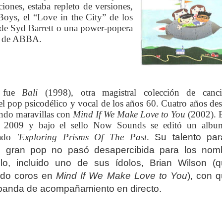
ones, estaba repleto de versiones,
oys, el “Love in the City” de los
 de Syd Barrett o una power-popera
” de ABBA.
o fue
Bali
(1998), otra magistral colección de canci
el pop psicodélico y vocal de los años 60.
Cuatro años de
ndo maravillas con
Mind If We Make Love to You
(2002). 
 2009 y bajo el sello Now Sounds se editó un albu
ulado
'Exploring Prisms Of The Past
.
Su talento par
e gran pop no pasó desapercibida para los nom
ilo, incluido uno de sus ídolos, Brian Wilson (q
ndo coros en
Mind If We Make Love to You
), con q
banda de acompañamiento en directo.