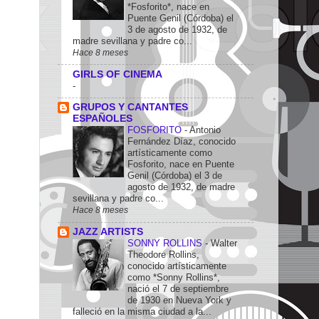
*Fosforito*, nace en
Puente Genil (Córdoba) el
3 de agosto de 1932, de
madre sevillana y padre co...
Hace 8 meses
GIRLS OF CINEMA
-
GRUPOS Y CANTANTES
ESPAÑOLES
FOSFORITO
-
Antonio
Fernández Díaz, conocido
artísticamente como
Fosforito, nace en Puente
Genil (Córdoba) el 3 de
agosto de 1932, de madre
sevillana y padre co...
Hace 8 meses
JAZZ ARTISTS
SONNY ROLLINS
-
Walter
Theodore Rollins,
conocido artísticamente
como *Sonny Rollins*,
nació el 7 de septiembre
de 1930 en Nueva York y
falleció en la misma ciudad a la...