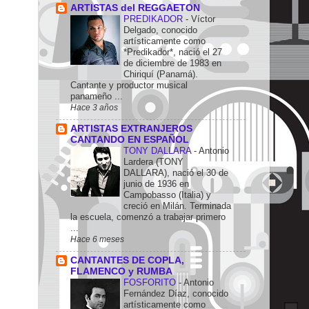
ARTISTAS del REGGAETON
PREDIKADOR
-
Víctor
Delgado, conocido
artísticamente como
*Predikador*, nació el 27
de diciembre de 1983 en
Chiriquí (Panamá).
Cantante y productor musical
panameño ...
Hace 3 años
ARTISTAS EXTRANJEROS
CANTANDO EN ESPAÑOL
TONY DALLARA
-
Antonio
Lardera (TONY
DALLARA), nació el 30 de
junio de 1936 en
Campobasso (Italia) y
creció en Milán. Terminada
la escuela, comenzó a trabajar primero
...
Hace 6 meses
CANTANTES DE COPLA,
FLAMENCO y RUMBA
FOSFORITO
-
Antonio
Fernández Díaz, conocido
artísticamente como