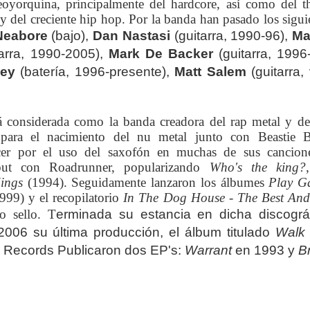
eoyorquina, principalmente del hardcore, así como del t
 y del creciente hip hop. Por la banda han pasado los sigui
Neabore
(bajo),
Dan Nastasi
(guitarra, 1990-96),
Ma
arra, 1990-2005),
Mark De Backer
(guitarra, 1996-
ley
(batería, 1996-presente),
Matt Salem
(guitarra,
 considerada como la banda creadora del rap metal y d
a para el nacimiento del nu metal junto con Beastie 
er por el uso del saxofón en muchas de sus cancione
but con Roadrunner, popularizando
Who's the king?
Kings
(1994). Seguidamente lanzaron los álbumes
Play G
999) y el recopilatorio
In The Dog House - The Best An
o sello.
T
erminada su estancia en dicha discográf
2006 su última producción, el álbum titulado
Walk 
d Records
Publicaron dos EP's:
Warrant
en 1993 y
B