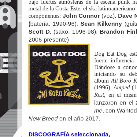
bajo fuertes atmósferas de la escena punk n
metal de la Costa Este, el ska latinoamericano
componentes:
John Connor
(voz),
Dave 
(
batería, 1990-96),
Sean Kilkenny
(guit
Scott D.
(saxo, 1996-98),
Brandon Fin
2006-presente)
Dog Eat Dog está
fuerte influenci
Dándose a conoc
iniciando su de
álbum
All Boro 
(1996),
Amped
(1
Rest
, en el mism
lanzaron en el 
me
, con Wante
New Breed
en el año 2017.
DISCOGRAFÍA seleccionada,