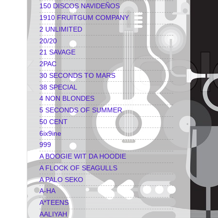
150 DISCOS NAVIDEÑOS
1910 FRUITGUM COMPANY
2 UNLIMITED
20/20
21 SAVAGE
2PAC
30 SECONDS TO MARS
38 SPECIAL
4 NON BLONDES
5 SECONDS OF SUMMER
50 CENT
6ix9ine
999
A BOOGIE WIT DA HOODIE
A FLOCK OF SEAGULLS
A PALO SEKO
A-HA
A*TEENS
AALIYAH