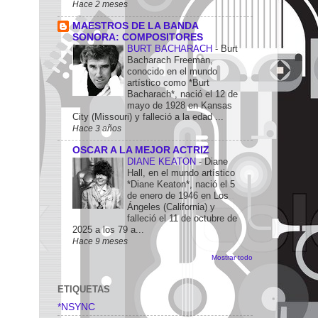
Hace 2 meses
MAESTROS DE LA BANDA
SONORA: COMPOSITORES
BURT BACHARACH
-
Burt
Bacharach Freeman,
conocido en el mundo
artístico como *Burt
Bacharach*, nació el 12 de
mayo de 1928 en Kansas
City (Missouri) y falleció a la edad ...
Hace 3 años
OSCAR A LA MEJOR ACTRIZ
DIANE KEATON
-
Diane
Hall, en el mundo artístico
*Diane Keaton*, nació el 5
de enero de 1946 en Los
Ángeles (California) y
falleció el 11 de octubre de
2025 a los 79 a...
Hace 9 meses
Mostrar todo
ETIQUETAS
*NSYNC