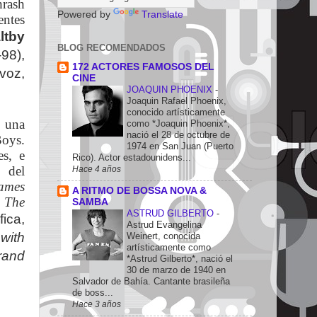
hrash
Powered by
Translate
entes
ltby
BLOG RECOMENDADOS
98),
172 ACTORES FAMOSOS DEL
 voz,
CINE
JOAQUIN PHOENIX
-
Joaquin Rafael Phoenix,
conocido artísticamente
e una
como *Joaquin Phoenix*,
nació el 28 de octubre de
Boys.
1974 en San Juan (Puerto
s, e
Rico). Actor estadounidens...
, del
Hace 4 años
ames
A RITMO DE BOSSA NOVA &
d The
SAMBA
ASTRUD GILBERTO
-
ica,
Astrud Evangelina
with
Weinert, conocida
artísticamente como
rand
*Astrud Gilberto*, nació el
30 de marzo de 1940 en
Salvador de Bahía. Cantante brasileña
de boss...
Hace 3 años