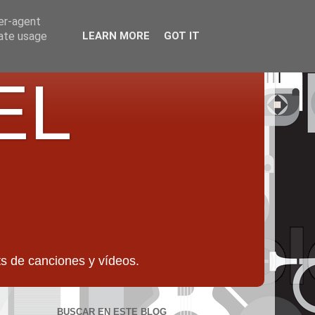
ser-agent
rate usage
LEARN MORE
GOT IT
EL
 de canciones y vídeos.
BUSCAR EN ESTE BLOG