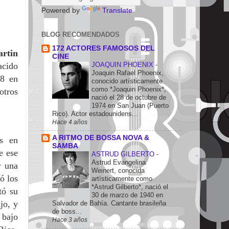
Powered by
Translate
BLOG RECOMENDADOS
172 ACTORES FAMOSOS DEL
rtin
CINE
JOAQUIN PHOENIX
-
acido
Joaquin Rafael Phoenix,
78 en
conocido artísticamente
como *Joaquin Phoenix*,
otros
nació el 28 de octubre de
1974 en San Juan (Puerto
Rico). Actor estadounidens...
Hace 4 años
A RITMO DE BOSSA NOVA &
s en
SAMBA
e ese
ASTRUD GILBERTO
-
Astrud Evangelina
r una
Weinert, conocida
ó los
artísticamente como
*Astrud Gilberto*, nació el
tó su
30 de marzo de 1940 en
jo, y
Salvador de Bahía. Cantante brasileña
de boss...
 bajo
Hace 3 años