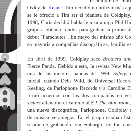
el nombre de "Sta
Oxley de
Keane
. Tim decidió no utilizar más 
se le ofreció a Tim ser el pianista de Coldpl
1998, Chris decidió hablarle a su amigo Phil H
grupo a obtener fondos para grabar su primer á
debut "Parachutes". En mayo del mismo año Co
su mayoría a compañías discográficas, familiares
En abril de 1999, Coldplay sacó
Brothers and
Fierce Panda. Debido a esto, la revista New Mu
una de las mejores bandas de 1999.
Safety
, 
inicial, cuando Debs Wild, de Universal Record
Keeling, de Parlophone Records y a Caroline E
firmó acuerdos con las dos compañías en v
sisters
allanaron el camino al EP
The blue room
una nueva discográfica, Parlophone, Coldplay c
de música veraniegos. En el grupo estaban lis
sesión de grabación, sin embargo, no fue com