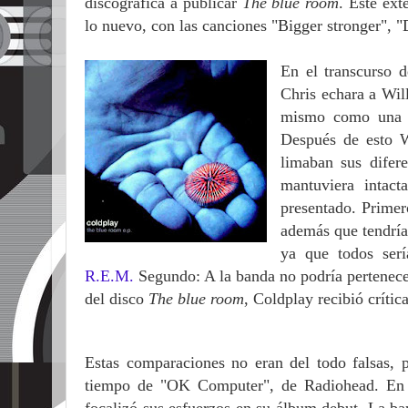
discográfica a publicar
The blue room
. Este ext
lo nuevo, con las canciones "Bigger stronger", 
En el transcurso 
Chris echara a Wil
mismo como una p
Después de esto W
limaban sus difer
mantuviera intac
presentado. Primer
además que tendría
ya que todos ser
R.E.M.
Segundo: A la banda no podría pertenec
del disco
The blue room
, Coldplay recibió crític
Estas comparaciones no eran del todo falsas, 
tiempo de "OK Computer", de Radiohead. En 