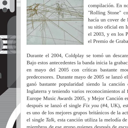
compilación. En no
"Rolling Stone" c
hacía un cover de 
su sitio oficial en 
el 2003, y en los
el Premio de Graba
Durante el 2004, Coldplay se tomó un descanso
Bajo estos antecedentes la banda inicia la grab
en mayo del 2005 con críticas bastante mod
predecesores. Durante mayo de 2005 se lanzó el
ganó bastante popularidad siendo la canció
Inglaterra y teniendo varios reconocimientos al
Europe Music Awards 2005, y Mejor Canción en
después se lanzó el single
Fix you
(#4, UK), es
es uno de los mejores grupos británicos de la ac
el single
Talk
, esta canción utiliza la melodía d
miembros de ese grupo quienes después de esc