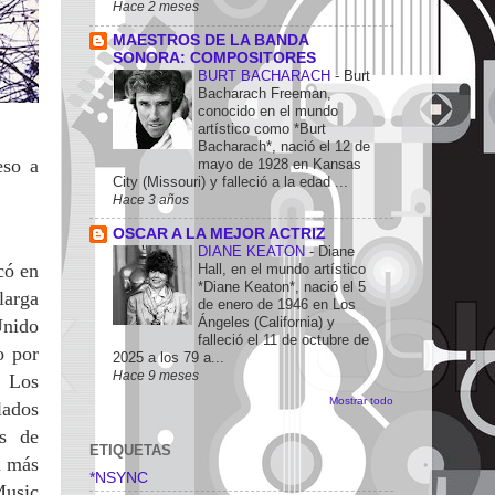
Hace 2 meses
MAESTROS DE LA BANDA
SONORA: COMPOSITORES
BURT BACHARACH
-
Burt
Bacharach Freeman,
conocido en el mundo
artístico como *Burt
Bacharach*, nació el 12 de
eso a
mayo de 1928 en Kansas
City (Missouri) y falleció a la edad ...
Hace 3 años
OSCAR A LA MEJOR ACTRIZ
DIANE KEATON
-
Diane
có en
Hall, en el mundo artístico
*Diane Keaton*, nació el 5
larga
de enero de 1946 en Los
Ángeles (California) y
Unido
falleció el 11 de octubre de
o por
2025 a los 79 a...
Hace 9 meses
. Los
Mostrar todo
lados
es de
ETIQUETAS
a más
*NSYNC
Music