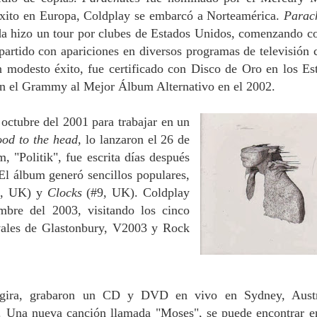
xito en Europa, Coldplay se embarcó a Norteamérica.
Parac
da hizo un tour por clubes de Estados Unidos, comenzando c
artido con apariciones en diversos programas de televisión
 modesto éxito, fue certificado con Disco de Oro en los Es
on el Grammy al Mejor Álbum Alternativo en el 2002.
 octubre del 2001 para trabajar en un
ood to the head,
lo lanzaron el 26 de
, "Politik", fue escrita días después
El álbum generó sencillos populares,
, UK) y
Clocks
(#9, UK). Coldplay
mbre del 2003, visitando los cinco
ivales de Glastonbury, V2003 y Rock
gira, grabaron un CD y DVD en vivo en Sydney, Austr
. Una nueva canción llamada "Moses", se puede encontrar e