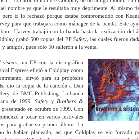
rfish". Tomaron el nombre Coldplay de un amigo mutuo, Tim 
aquel nombre ya que le resultaba muy deprimente. Al mismo t
ay, pero él lo rechazó porque estaba comprometido con Kean
arvey para que trabajara como mánager de la banda. Éste ayu
lbum. Harvey trabajó con la banda hasta la realización del 
ldplay grabó 500 copias del EP
Safety
, las cuales fueron dad
 y amigos, pues sólo 50 salieron a la venta.
 sisters
, un EP con la discográfica
sical Express eligió a Coldplay como
entretanto, sirvió para su propósito
s, dio la copia de la canción a Dan
llery, de BMG Publishing. La banda
erano de 1999.
Safety
y
Brothers &
, presentado en octubre de 1999. Con
omenzó a tocar en varios festivales
tos para grabar su primer álbum. La
o lo habían planeado, así que Coldplay se vio forzado p