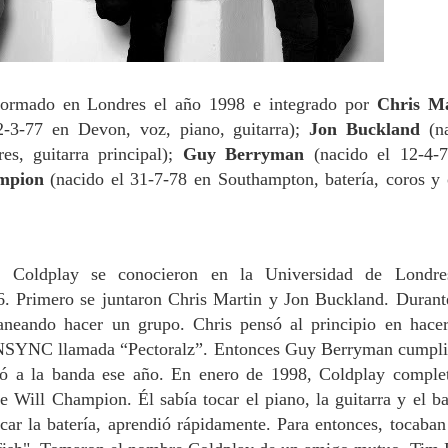
formado en Londres el año 1998 e integrado por
Chris Ma
2-3-77 en Devon, voz, piano, guitarra);
Jon Buckland
(n
s, guitarra principal);
Guy Berryman
(nacido el 12-4-
ampion
(nacido el 31-7-78 en Southampton, batería, coros y 
 Coldplay se conocieron en la Universidad de Londre
6. Primero se juntaron Chris Martin y Jon Buckland. Durant
laneando hacer un grupo. Chris pensó al principio en hace
e NSYNC llamada “Pectoralz”. Entonces Guy Berryman cumpli
ió a la banda ese año.
En enero de 1998, Coldplay comple
e Will Champion. Él sabía tocar el piano, la guitarra y el ba
car la batería, aprendió rápidamente. Para entonces, tocaban