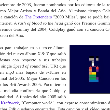
viembre de 2003, fueron nombrados por los editores de la re
omo Mejor Artista y Banda del Año. Al mismo tiempo Col
la canción de
The Pretenders
"2000 Miles", que se podía baj
Internet.
A rush of blood to the head
ganó dos Premios Gram
 Premios Grammy del 2004, Coldplay ganó con su canción
Cl
ción del Año.
 para trabajar en su tercer álbum.
ación del nuevo álbum
X & Y
que salió
estas con respecto a sus trabajos
 single
Speed of sound
(#2, UK)
que
n en mp3 más bajada de i-Tunes en
 final del 2005: Mejor Canción en los
 los Brit Awards 2005. Poco tiempo
ta melodía confirmaría que Coldplay
tualidad. A finales del año 2005 salió
e
Kraftwerk
, "Computer world", con expreso consentimiento d
uchar
Talk
quedaron encantados. Esta canción y el vídeo most