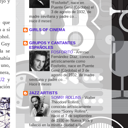
ejo y
*Fosforito*, nace en
Puente Genil (Córdoba) el
3 de agosto de 1932, de
madre sevillana y padre co...
Hace 8 meses
ó que
 a sí
GIRLS OF CINEMA
-
ohol.
y Guy
GRUPOS Y CANTANTES
ESPAÑOLES
da se
FOSFORITO
-
Antonio
Fernández Díaz, conocido
había
artísticamente como
 uno,
Fosforito, nace en Puente
Genil (Córdoba) el 3 de
nera,
agosto de 1932, de madre
U2
y
sevillana y padre co...
Hace 8 meses
ación
JAZZ ARTISTS
SONNY ROLLINS
-
Walter
Theodore Rollins,
conocido artísticamente
como *Sonny Rollins*,
nació el 7 de septiembre
de 1930 en Nueva York y
falleció en la misma ciudad a la...