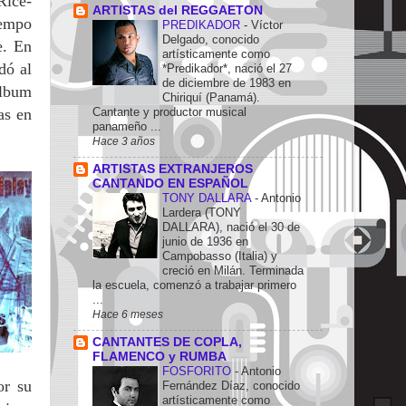
Rice-
ARTISTAS del REGGAETON
iempo
PREDIKADOR
-
Víctor
Delgado, conocido
e.
En
artísticamente como
dó al
*Predikador*, nació el 27
de diciembre de 1983 en
álbum
Chiriquí (Panamá).
as en
Cantante y productor musical
panameño ...
Hace 3 años
ARTISTAS EXTRANJEROS
CANTANDO EN ESPAÑOL
TONY DALLARA
-
Antonio
Lardera (TONY
DALLARA), nació el 30 de
junio de 1936 en
Campobasso (Italia) y
creció en Milán. Terminada
la escuela, comenzó a trabajar primero
...
Hace 6 meses
CANTANTES DE COPLA,
FLAMENCO y RUMBA
FOSFORITO
-
Antonio
or su
Fernández Díaz, conocido
artísticamente como