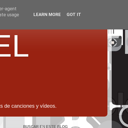
ser-agent
rate usage
LEARN MORE
GOT IT
EL
 de canciones y vídeos.
BUSCAR EN ESTE BLOG