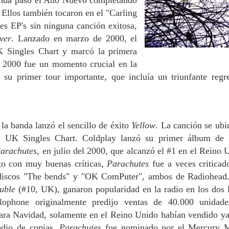
banda pasó el Año Nuevo completando
. Ellos también tocaron en el "Carling
s EP's sin ninguna canción exitosa,
ver
. Lanzado en marzo de 2000, el
K Singles Chart y marcó la primera
 2000 fue un momento crucial en la
su primer tour importante, que incluía un triunfante regr
la banda lanzó el sencillo de éxito
Yellow
. La canción se ubi
el UK Singles Chart.
Coldplay lanzó su primer álbum de 
arachutes
, en julio del 2000, que alcanzó el #1 en el Reino 
nto con muy buenas críticas,
Parachutes
fue a veces criticad
 discos "The bends" y "OK ComPuter", ambos de Radiohead
ouble
(#10, UK), ganaron popularidad en la radio en los dos 
rlophone originalmente predijo ventas de 40.000 unidad
para Navidad, solamente en el Reino Unido habían vendido y
edio de copias.
Parachutes
fue nominado por el Mercury 