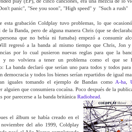
ended play (EP), de cinco canciones, era una mezcla de lo vi
"Don't panic", "See you soon", "High speed" y "Such a rush"
de esta grabación Coldplay tuvo problemas, lo que ocasion
l de la Banda, pero de alguna manera Chris (que se declaraba
ersona que no bebía ni fumaba) empezó a consumir alc
ill regresó a la banda al mismo tiempo que Chris, Jon 
encias por lo cual pusieron nuevas reglas para que la ban
ta y no volviera a tener un problema como el que se 
o: La banda declaró que serían uno para todos y todos para
n democracia y todos los bienes serían repartidos de igual ma
ían iguales tomando el ejemplo de Bandas como
A-ha
,
er alguien que consumiera cocaína.
Poco después de la public
as por parecerse a la banda británica
Radiohead
.
pues el álbum se había creado en el
noviembre del año 1999, Coldplay