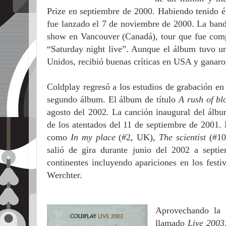
Prize en septiembre de 2000.
Habiendo tenido é
fue lanzado el 7 de noviembre de 2000. La ban
show en Vancouver (Canadá), tour que fue comp
“Saturday night live”. Aunque el álbum tuvo un
Unidos, recibió buenas críticas en USA y ganar
Coldplay regresó a los estudios de grabación en
segundo álbum. El álbum de título
A rush of bl
agosto del 2002
.
La canción inaugural del álbum
de los atentados del 11 de septiembre de 2001. 
como
In my place
(#2, UK),
The scientist
(#10
salió de gira durante junio del 2002 a septie
continentes incluyendo apariciones en los fest
Werchter.
Aprovechando la 
llamado
Live 2003