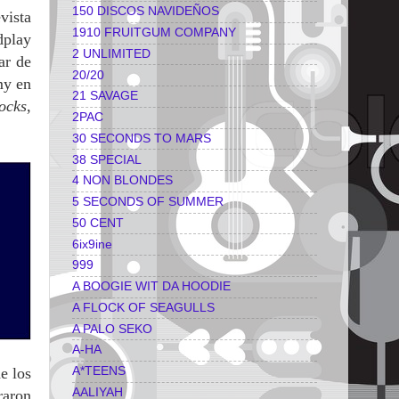
150 DISCOS NAVIDEÑOS
vista
1910 FRUITGUM COMPANY
dplay
2 UNLIMITED
ar de
20/20
my en
21 SAVAGE
ocks
,
2PAC
30 SECONDS TO MARS
38 SPECIAL
4 NON BLONDES
5 SECONDS OF SUMMER
50 CENT
6ix9ine
999
A BOOGIE WIT DA HOODIE
A FLOCK OF SEAGULLS
A PALO SEKO
A-HA
e los
A*TEENS
AALIYAH
raron