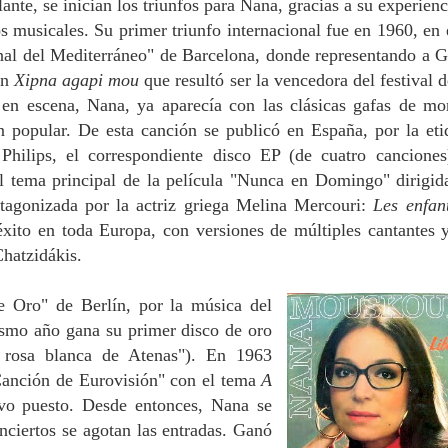
nte, se inician los triunfos para Nana, gracias a su experienc
os musicales. Su primer triunfo internacional fue en 1960,
en 
onal del Mediterráneo" de Barcelona, donde representando a G
ón
Xipna agapi mou
que resultó ser la vencedora del festival d
 en escena, Nana, ya aparecía con las clásicas gafas de mo
n popular. De esta canción se publicó en España, por la eti
 Philips, el correspondiente disco EP (de cuatro canciones
l tema principal de la película "Nunca en Domingo" dirigid
tagonizada por la actriz griega Melina Mercouri:
Les enfan
éxito en toda Europa, con versiones de múltiples cantantes 
Chatzidákis.
 Oro" de Berlín, por la música del
ismo año gana su primer disco de oro
 rosa blanca de Atenas"). En 1963
Canción de Eurovisión" con el tema
A
vo puesto. Desde entonces, Nana se
nciertos se agotan las entradas. Ganó