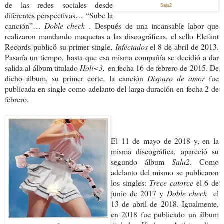
de las redes sociales desde
Salu2
diferentes perspectivas… “Sube la
canción”…
Doble check
.
Después de una incansable labor que
realizaron mandando maquetas a las discográficas, el sello Elefant
Records publicó su primer single,
Infectados
el 8 de abril de 2013.
Pasaría un tiempo, hasta que esa misma compañía se decidió a dar
salida al álbum titulado
Holi
<3,
en fecha 16 de febrero de 2015. De
dicho álbum, su primer corte, la canción
Disparo de amor
fue
publicada en single como adelanto del larga duración en fecha 2 de
febrero.
El 11 de mayo de 2018 y, en la
misma discográfica, apareció su
segundo álbum
Salu2
. Como
adelanto del mismo se publicaron
los singles:
Trece catorce
el 6 de
junio de 2017 y
Doble check
el
13 de abril de 2018. Igualmente,
en 2018 fue publicado un álbum