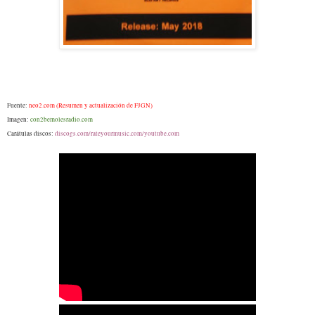
Fuente:
neo2.com (Resumen y actualización de FJGN)
Imagen:
con2bemolesradio.com
Carátulas discos:
discogs.com/rateyourmusic.com/youtube.com