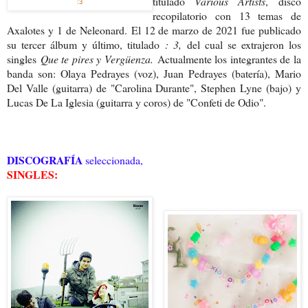
titulado
Various Artists
, disco
:3
recopilatorio con 13 temas de
Axalotes y 1 de Neleonard.
El 12 de marzo de 2021 fue publicado
su tercer álbum y último, titulado
: 3,
del cual se extrajeron los
singles
Que te pires y Vergüenza.
Actualmente los integrantes de la
banda son: Olaya Pedrayes (voz), Juan Pedrayes (batería), Mario
Del Valle (guitarra) de "Carolina Durante", Stephen Lyne (bajo) y
Lucas De La Iglesia (guitarra y coros) de "Confeti de Odio".
DISCOGRAFÍA
seleccionada,
SINGLES: