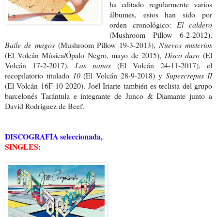
ha editado regularmente varios
álbumes, estos han sido por
orden cronológico:
El caldero
(Mushroom Pillow 6-2-2012),
Baile de magos
(Mushroom Pillow 19-3-2013),
Nuevos misterios
(El Volcán Música/Ópalo Negro, mayo de 2015),
Disco duro
(El
Volcán 17-2-2017),
Las nanas
(El Volcán 24-11-2017), el
recopilatorio titulado
10
(El Volcán 28-9-2018) y
Supercrepus II
(El Volcán 16F-10-2020). Joël Iriarte también es teclista del grupo
barcelonés Tarántula e integrante de Junco & Diamante junto a
David Rodríguez de Beef.
DISCOGRAFÍA seleccionada,
SINGLES: