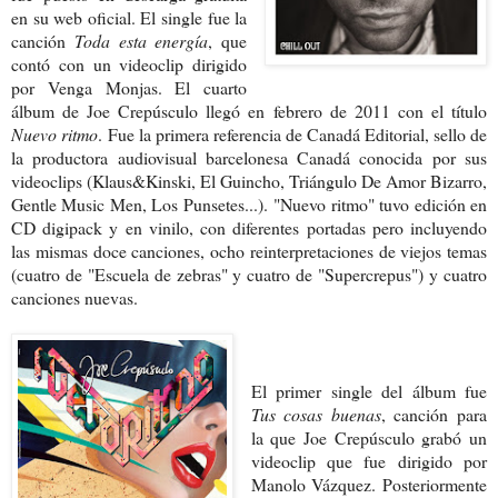
en su web oficial. El single fue la
canción
Toda esta energía
, que
contó con un videoclip dirigido
por Venga Monjas. El cuarto
álbum de Joe Crepúsculo llegó en febrero de 2011 con el título
Nuevo ritmo
. Fue la primera referencia de Canadá Editorial, sello de
la productora audiovisual barcelonesa Canadá conocida por sus
videoclips (Klaus&Kinski, El Guincho, Triángulo De Amor Bizarro,
Gentle Music Men, Los Punsetes...). "Nuevo ritmo" tuvo edición en
CD digipack y en vinilo, con diferentes portadas pero incluyendo
las mismas doce canciones, ocho reinterpretaciones de viejos temas
(cuatro de "Escuela de zebras" y cuatro de "Supercrepus") y cuatro
canciones nuevas.
El primer single del álbum fue
Tus cosas buenas
, canción para
la que Joe Crepúsculo grabó un
videoclip que fue dirigido por
Manolo Vázquez. Posteriormente