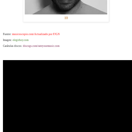
10
Fuente:
musicoscopio.com/Actualizado por FJGN
Imagen:
elegirhoy.com
Carátulas discos:
discogs.com/rateyourmusic.com