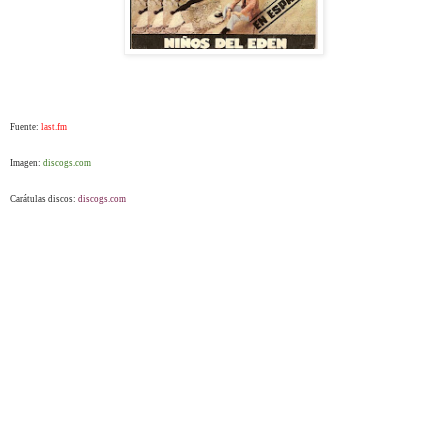
Fuente:
last.fm
Imagen:
discogs.com
Carátulas discos:
discogs.com