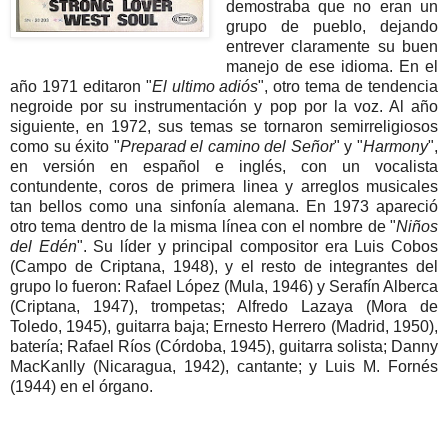
demostraba que no eran un
grupo de pueblo, dejando
entrever claramente su buen
manejo de ese idioma. En el
año 1971 editaron "
El ultimo adiós
", otro tema de tendencia
negroide por su instrumentación y pop por la voz. Al año
siguiente, en 1972, sus temas se tornaron semirreligiosos
como su éxito "
Preparad el camino del Señor
" y "
Harmony
",
en versión en español e inglés, con un vocalista
contundente, coros de primera linea y arreglos musicales
tan bellos como una sinfonía alemana. En 1973 apareció
otro tema dentro de la misma línea con el nombre de "
Niños
del Edén
". Su líder y principal compositor era Luis Cobos
(Campo de Criptana, 1948), y el resto de integrantes del
grupo lo fueron: Rafael López (Mula, 1946) y Serafín Alberca
(Criptana, 1947), trompetas; Alfredo Lazaya (Mora de
Toledo, 1945), guitarra baja; Ernesto Herrero (Madrid, 1950),
batería; Rafael Ríos (Córdoba, 1945), guitarra solista; Danny
MacKanlly (Nicaragua, 1942), cantante; y Luis M. Fornés
(1944) en el órgano.