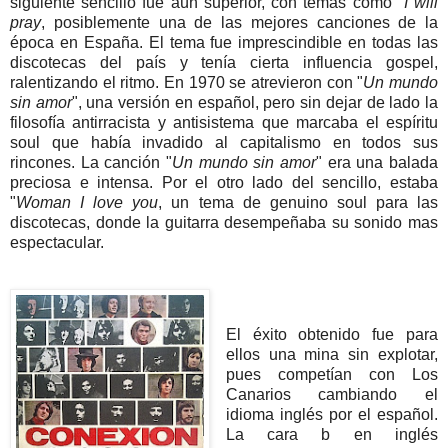
siguiente sencillo fue aún superior, con temas como "
I will
pray
, posiblemente una de las mejores canciones de la
época en España. El tema fue imprescindible en todas las
discotecas del país y tenía cierta influencia gospel,
ralentizando el ritmo. En 1970 se atrevieron con "
Un mundo
sin amor
", una versión en español, pero sin dejar de lado la
filosofía antirracista y antisistema que marcaba el espíritu
soul que había invadido al capitalismo en todos sus
rincones. La canción "
Un mundo sin amor
" era una balada
preciosa e intensa. Por el otro lado del sencillo, estaba
"
Woman I love you
, un tema de genuino soul para las
discotecas, donde la guitarra desempeñaba su sonido mas
espectacular.
El éxito obtenido fue para
ellos una mina sin explotar,
pues competían con Los
Canarios cambiando el
idioma inglés por el español.
La cara b en inglés