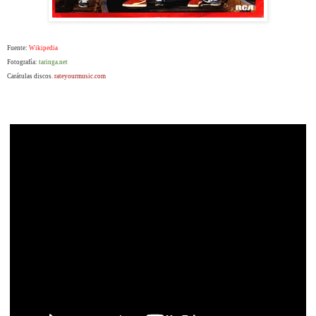
Fuente:
Wikipedia
Fotografía:
taringa.net
Carátulas discos
.
rateyourmusic.com