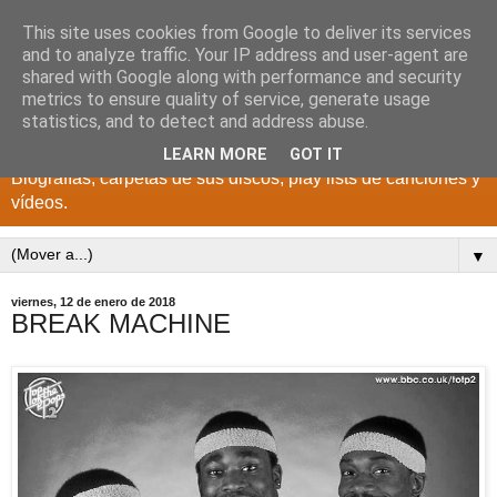
This site uses cookies from Google to deliver its services
DISCOS PARA EL
and to analyze traffic. Your IP address and user-agent are
shared with Google along with performance and security
RECUERDO
metrics to ensure quality of service, generate usage
statistics, and to detect and address abuse.
CANTANTES Y GRUPOS DE LOS AÑOS 1950 a 2022.
LEARN MORE
GOT IT
Biografías, carpetas de sus discos, play lists de canciones y
vídeos.
▼
viernes, 12 de enero de 2018
BREAK MACHINE