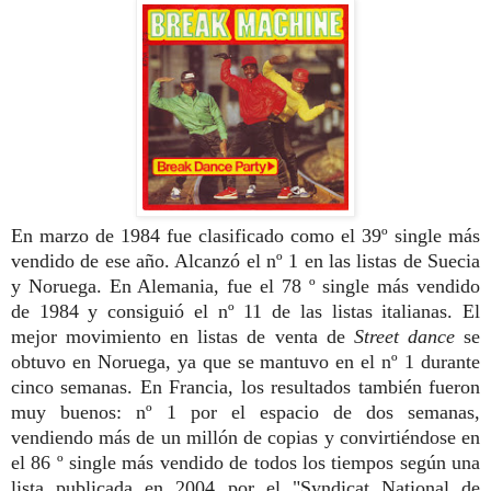
En marzo de 1984 f
ue clasificado como el 39º single más
vendido de ese año. A
lcanzó el nº 1 en las listas de Suecia
y Noruega. En Alemania,
fue el 78 º single más vendido
de 1984 y consiguió el nº 11 de las listas italianas
. El
mejor movimiento en listas de venta de
Street dance
se
obtuvo en Noruega, ya que se mantuvo en el nº 1 durante
cinco semanas
. En Francia, los resultados también fueron
muy buenos: nº 1 por el espacio de
dos semanas,
vendiendo más de un millón de copias y convirtiéndose en
el 86 º single más vendido de todos los tiempos según una
lista publicada en 2004 por el "Syndicat National de