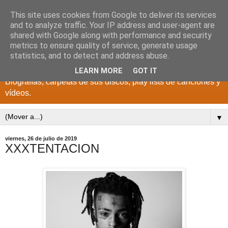
This site uses cookies from Google to deliver its services
DISCOS PARA EL
and to analyze traffic. Your IP address and user-agent are
shared with Google along with performance and security
RECUERDO
metrics to ensure quality of service, generate usage
statistics, and to detect and address abuse.
CANTANTES Y GRUPOS DE LOS AÑOS 1950 a 2022.
LEARN MORE
GOT IT
Biografías, carpetas de sus discos, play lists de canciones y
vídeos.
▼
viernes, 26 de julio de 2019
XXXTENTACION