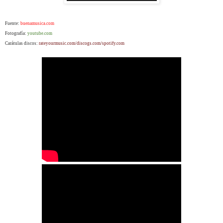
Fuente:
buenamusica.com
Fotografía:
youtube.com
Carátulas discos:
rateyourmusic.com/discogs.com/spotify.com