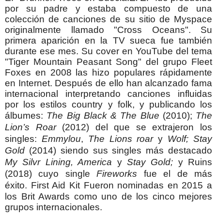
por su padre y estaba compuesto de una
colección de canciones de su sitio de Myspace
originalmente llamado "Cross Oceans". Su
primera aparición en la TV sueca fue también
durante ese mes.
Su cover en YouTube del tema
"Tiger Mountain Peasant Song" del grupo Fleet
Foxes en 2008 las hizo populares rápidamente
en Internet.
Después de ello han alcanzado fama
internacional interpretando canciones influidas
por los estilos country y folk, y publicando los
álbumes:
The Big Black & The Blue
(2010);
The
Lion’s Roar
(2012) del que se extrajeron los
singles:
Emmylou
,
The Lions roar
y
Wolf;
Stay
Gold
(2014) siendo sus singles más destacado
My Silvr Lining, America
y
Stay Gold;
y
Ruins
(2018) cuyo single
Fireworks
fue el de más
éxito.
First Aid Kit Fueron nominadas en 2015 a
los Brit Awards como uno de los cinco mejores
grupos internacionales.