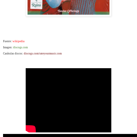
Fuente:
wikipedia
Imagen:
discogs.com
Carátulas discos:
discogs.com/rateyourmusic.com