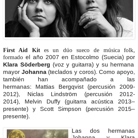
First Aid Kit
es un dúo sueco de música folk,
formado
el año 2007 en Estocolmo (Suecia)
por
Klara Söderberg
(voz y guitarra) y su hermana
mayor
Johanna
(teclados y coros). Como apoyo,
también han acompañado a las
hermanas:
Mattias Bergqvist (percusión 2009-
2012),
Niclas Lindström (percusión 2012-
2014),
Melvin Duffy (guitarra acústica 2013–
presente) y
Scott Simpson (percusión 2015–
presente).
Las dos hermanas
Johanna y Klara