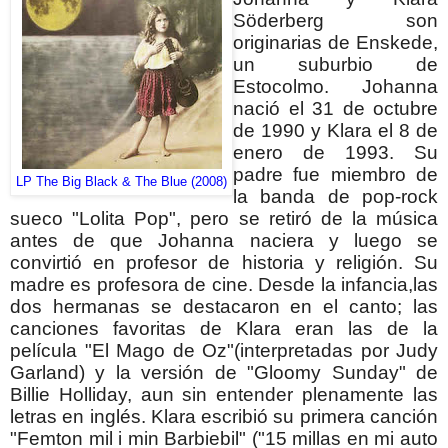
Söderberg son
originarias de Enskede,
un suburbio de
Estocolmo. Johanna
nació el 31 de octubre
de 1990 y Klara el 8 de
enero de 1993.
Su
padre fue miembro de
LP The Big Black & The Blue (2008)
la banda de pop-rock
sueco "Lolita Pop", pero se retiró de la música
antes de que Johanna naciera y luego se
convirtió en profesor de historia y religión. Su
madre es profesora de cine.
Desde la infancia,las
dos hermanas se destacaron en el canto; las
canciones favoritas de Klara eran las de la
película "El Mago de Oz"(interpretadas por Judy
Garland) y la versión de "Gloomy Sunday" de
Billie Holliday, aun sin entender plenamente las
letras en inglés.
Klara escribió su primera canción
"Femton mil i min Barbiebil" ("15 millas en mi auto