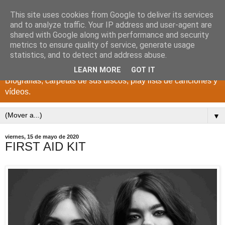
This site uses cookies from Google to deliver its services
DISCOS PARA EL
and to analyze traffic. Your IP address and user-agent are
shared with Google along with performance and security
RECUERDO
metrics to ensure quality of service, generate usage
statistics, and to detect and address abuse.
CANTANTES Y GRUPOS DE LOS AÑOS 1950 a 2022.
LEARN MORE
GOT IT
Biografías, carpetas de sus discos, play lists de canciones y
vídeos.
▼
viernes, 15 de mayo de 2020
FIRST AID KIT