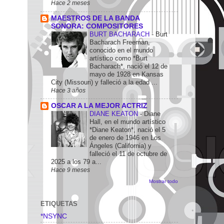
Hace 2 meses
MAESTROS DE LA BANDA
SONORA: COMPOSITORES
BURT BACHARACH
-
Burt
Bacharach Freeman,
conocido en el mundo
artístico como *Burt
Bacharach*, nació el 12 de
mayo de 1928 en Kansas
City (Missouri) y falleció a la edad ...
Hace 3 años
OSCAR A LA MEJOR ACTRIZ
DIANE KEATON
-
Diane
Hall, en el mundo artístico
*Diane Keaton*, nació el 5
de enero de 1946 en Los
Ángeles (California) y
falleció el 11 de octubre de
2025 a los 79 a...
Hace 9 meses
Mostrar todo
ETIQUETAS
*NSYNC