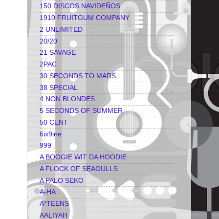
150 DISCOS NAVIDEÑOS
1910 FRUITGUM COMPANY
2 UNLIMITED
20/20
21 SAVAGE
2PAC
30 SECONDS TO MARS
38 SPECIAL
4 NON BLONDES
5 SECONDS OF SUMMER
50 CENT
6ix9ine
999
A BOOGIE WIT DA HOODIE
A FLOCK OF SEAGULLS
A PALO SEKO
A-HA
A*TEENS
AALIYAH