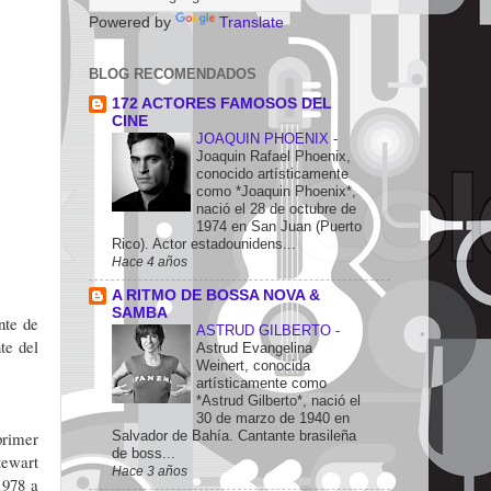
Powered by
Translate
BLOG RECOMENDADOS
172 ACTORES FAMOSOS DEL
CINE
JOAQUIN PHOENIX
-
Joaquin Rafael Phoenix,
conocido artísticamente
como *Joaquin Phoenix*,
nació el 28 de octubre de
1974 en San Juan (Puerto
Rico). Actor estadounidens...
Hace 4 años
A RITMO DE BOSSA NOVA &
SAMBA
nte de
ASTRUD GILBERTO
-
te del
Astrud Evangelina
Weinert, conocida
artísticamente como
*Astrud Gilberto*, nació el
30 de marzo de 1940 en
Salvador de Bahía. Cantante brasileña
primer
de boss...
tewart
Hace 3 años
1978 a