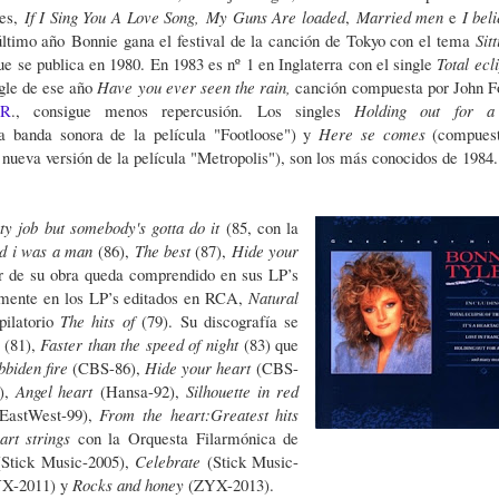
es,
If I Sing You A Love Song, My Guns Are loaded
,
Married men
e
I beli
último año
Bonnie gana el festival de la canción de Tokyo con el tema
Sit
ue se publica en 1980. En 1983 es nº 1 en Inglaterra con el single
Total ecl
ngle de ese año
Have you ever seen the rain,
canción compuesta por John F
.R
., consigue menos repercusión. Los singles
Holding out for a
la banda sonora de la película "Footloose") y
Here se comes
(compues
 nueva versión de la película "Metropolis"), son los más conocidos de 1984
rty
job but somebody's gotta do it
(85, con la
nd i was a man
(86),
The best
(87),
Hide your
 de su obra queda comprendido en sus LP’s
ialmente en los LP’s editados en RCA,
Natural
pilatorio
The hits of
(79). Su discografía se
d
(81),
Faster than the speed of night
(83) que
bbiden fire
(CBS-86),
Hide your heart
(CBS-
),
Angel heart
(Hansa-92),
Silhouette in red
(EastWest-99),
From the heart:Greatest hits
art strings
con la Orquesta Filarmónica de
(Stick Music-2005),
Celebrate
(Stick Music-
X-2011) y
Rocks and honey
(ZYX-2013).