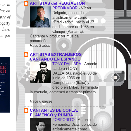
ARTISTAS del REGGAETON
eve in
PREDIKADOR
-
Víctor
ting on
Delgado, conocido
ipse of
artísticamente como
ogerty
*Predikador*, nació el 27
de diciembre de 1983 en
 hero
Chiriquí (Panamá).
ta por
Cantante y productor musical
.
panameño ...
Hace 3 años
ARTISTAS EXTRANJEROS
CANTANDO EN ESPAÑOL
TONY DALLARA
-
Antonio
Lardera (TONY
DALLARA), nació el 30 de
junio de 1936 en
Campobasso (Italia) y
creció en Milán. Terminada
la escuela, comenzó a trabajar primero
...
Hace 6 meses
CANTANTES DE COPLA,
FLAMENCO y RUMBA
FOSFORITO
-
Antonio
Fernández Díaz, conocido
artísticamente como