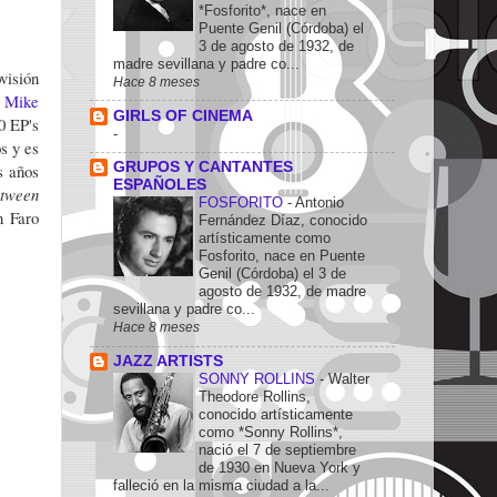
*Fosforito*, nace en
Puente Genil (Córdoba) el
3 de agosto de 1932, de
madre sevillana y padre co...
visión
Hace 8 meses
o
Mike
GIRLS OF CINEMA
0 EP's
-
s y es
GRUPOS Y CANTANTES
s años
ESPAÑOLES
tween
FOSFORITO
-
Antonio
n Faro
Fernández Díaz, conocido
artísticamente como
Fosforito, nace en Puente
Genil (Córdoba) el 3 de
agosto de 1932, de madre
sevillana y padre co...
Hace 8 meses
JAZZ ARTISTS
SONNY ROLLINS
-
Walter
Theodore Rollins,
conocido artísticamente
como *Sonny Rollins*,
nació el 7 de septiembre
de 1930 en Nueva York y
falleció en la misma ciudad a la...