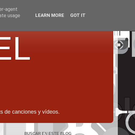
ser-agent
rate usage
LEARN MORE
GOT IT
EL
 de canciones y vídeos.
BUSCAR EN ESTE BLOG