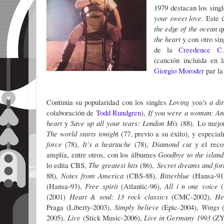
1979 destacan los singl
your sweet love.
Este 
the edge of the ocean
q
the heart
y con otro si
de la
Creedence C
(canción incluida en 
Giorgio Moroder
par la
Continúa su popularidad con los singles
Loving you's a di
colaboración de
Todd Rundgren
),
If you were a woman: A
heart
y
Save up all your tears: London Mix
(88).
Lo mejor
The world starts tonigh
t (77, previo a su éxito), y espec
force
(78),
It’s a heartache
(78),
Diamond cut
y el reco
amplía, entre otros, con los álbumes
Goodbye to the islan
lo edita CBS,
The greatest hits
(86),
Secret dreams and for
88),
Notes from America
(CBS-88),
Bitterblue
(Hansa-91
(Hansa-93),
Free spirit
(Atlantic-96),
All i n one voice
(2001)
Heart & soul: 13 rock classics
(CMC-2002),
He
Praga (Liberty-2003),
Simply believe
(Epic-2004),
Wings
2005),
Live
(Stick Music-2006),
Live in Germany 1993
(ZY