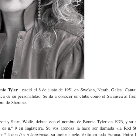
nie Tyler
, nació el 8 de junio de 1951 en Sweken, Neath, Gales. Canta
ica de su personalidad. Se da a conocer en clubs como el Swansea al fren
bre de Sherene.
ott y Steve Wolfe, debuta con el nombre de Bonnie Tyler en 1976, y su 
, es n.º 9 en Inglaterra. Su voz arenosa la hace ser llamada «la Rod S
 n.º 4 con
It’s
a heartache
, su mejor single, éxito en toda Europa. Entre 