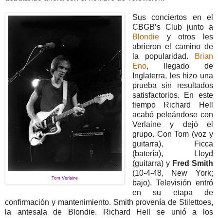
Sus conciertos en el
CBGB’s Club junto a
Blondie
y otros les
abrieron el camino de
la popularidad.
Brian
Eno
, llegado de
Inglaterra, les hizo una
prueba sin resultados
satisfactorios. En este
tiempo Richard Hell
acabó peleándose con
Verlaine y dejó el
grupo. Con Tom (voz y
guitarra), Ficca
(batería), Lloyd
(guitarra) y
Fred Smith
(10-4-48, New York;
Tom Verlaine
bajo), Televisión entró
en su etapa de
confirmación y mantenimiento. Smith provenía de Stilettoes,
la antesala de Blondie. Richard Hell se unió a los