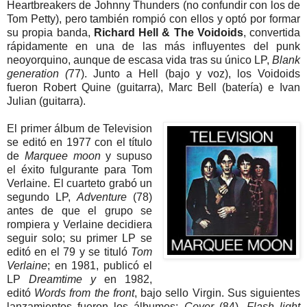
Heartbreakers de Johnny Thunders (no confundir con los de
Tom Petty), pero también rompió con ellos y optó por formar
su propia banda,
Richard Hell & The Voidoids
, convertida
rápidamente en una de las más influyentes del punk
neoyorquino, aunque de escasa vida tras su único LP,
Blank
generation (
77). Junto a Hell (bajo y voz), los Voidoids
fueron Robert Quine (guitarra), Marc Bell (batería) e Ivan
Julian (guitarra).
El primer álbum de Television
se editó en 1977 con el título
de
Marquee moon
y supuso
el éxito fulgurante para Tom
Verlaine. El cuarteto grabó un
segundo LP,
Adventure
(78)
antes de que el grupo se
rompiera y Verlaine decidiera
seguir solo; su primer LP se
editó en el 79 y se tituló
Tom
Verlaine
; en 1981, publicó el
LP
Dreamtime y
en 1982,
editó
Words from the front
, bajo sello Virgin. Sus siguientes
lanzamientos fueron los álbumes:
Cover
(84),
Flash light