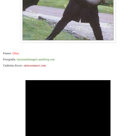
Fuente:
Orbis
Fotografía:
lejournaldemagel.canalblog.com
Carátulas discos:
rateyourmusic.com