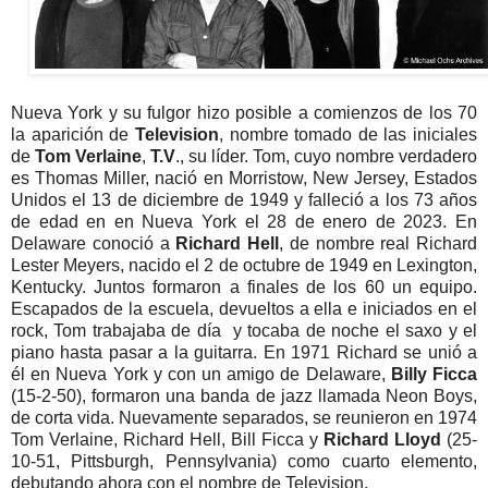
Nueva York y su fulgor hizo posible a comienzos de los 70
la aparición de
Television
, nombre tomado de las iniciales
de
Tom Verlaine
,
T.V
., su líder. Tom, cuyo nombre verdadero
es Thomas Miller, nació en Morristow, New Jersey, Estados
Unidos el 13 de diciembre de 1949 y falleció a los 73 años
de edad en en Nueva York el 28 de enero de 2023. En
Delaware conoció a
Richard Hell
, de nombre real Richard
Lester Meyers, nacido el 2 de octubre de 1949 en Lexington,
Kentucky. Juntos formaron a finales de los 60 un equipo.
Escapados de la escuela, devueltos a ella e iniciados en el
rock, Tom trabajaba de día y tocaba de noche el saxo y el
piano hasta pasar a la guitarra. En 1971 Richard se unió a
él en Nueva York y con un amigo de Delaware,
Billy Ficca
(15-2-50), formaron una banda de jazz llamada Neon Boys,
de corta vida. Nuevamente separados, se reunieron en 1974
Tom Verlaine, Richard Hell, Bill Ficca y
Richard Lloyd
(25-
10-51, Pittsburgh, Pennsylvania) como cuarto elemento,
debutando ahora con el nombre de Television.