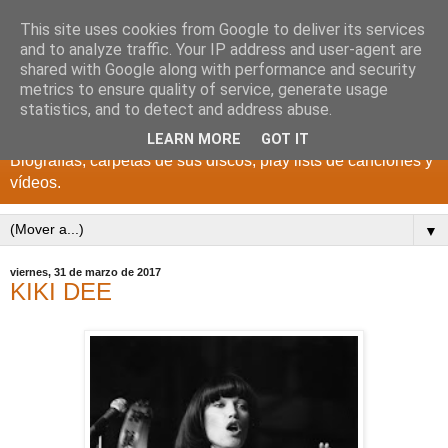
This site uses cookies from Google to deliver its services
DISCOS PARA EL
and to analyze traffic. Your IP address and user-agent are
shared with Google along with performance and security
RECUERDO
metrics to ensure quality of service, generate usage
statistics, and to detect and address abuse.
CANTANTES Y GRUPOS DE LOS AÑOS 1950 a 2022.
LEARN MORE
GOT IT
Biografías, carpetas de sus discos, play lists de canciones y
vídeos.
▼
viernes, 31 de marzo de 2017
KIKI DEE