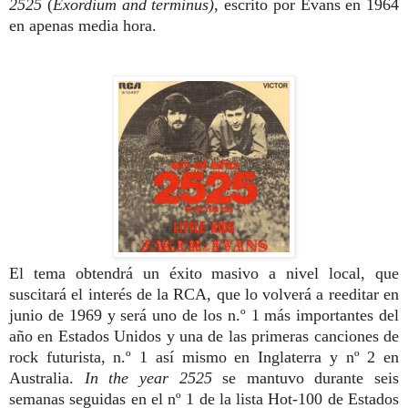
2525
(
Exordium and terminus)
,
escrito por Evans en 1964
en apenas
media hora.
El tema obtendrá un éxito
masivo a nivel local, que
suscitará el interés de la
RCA, que lo volverá a reeditar en
junio de 1969 y
será uno de los n.º 1 más impor
tantes del
año en Estados Unidos y una
de las primeras canciones de
rock futu
rista, n.º 1 así mismo en Inglaterra y nº 2 en
Australia.
In
the year 2525
se mantuvo durante seis
semanas seguidas en el nº 1 de la lista Hot-100 de Estados