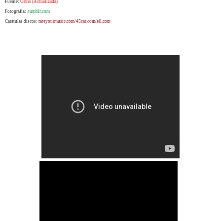
Fuente:
Orbis (Actualizada)
Fotografía:
.tumblr.com
Carátulas discos:
rateyourmusic.com/45cat.com/eil.com