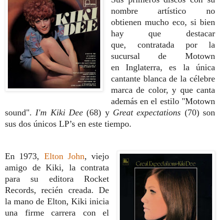
nombre artístico no
obtienen
mucho eco, si bien
hay que destacar
que,
contratada por la
sucursal de Motown
en
Inglaterra, es la única
cantante blanca de
la célebre
marca de color, y que canta
ade
más en el estilo "Motown
sound".
I'm Kiki
Dee
(68) y
Great expectations
(70) son
sus
dos únicos LP’s en este tiempo.
En 1973,
Elton John
, viejo
amigo de Kiki,
la contrata
para su editora Rocket
Re
cords, recién creada. De
la mano de Elton,
Kiki inicia
una firme carrera con el