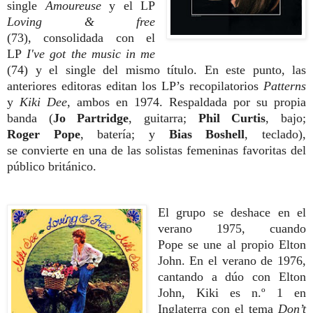
single
Amoureuse
y el LP
Loving & free
(73),
consolidada con el
LP
I've got the music in me
(74)
y el single del mismo título. En este punto,
las
anteriores editoras editan los LP’s re
copilatorios
Patterns
y
Kiki Dee
, ambos en
1974. Respaldada por su propia
banda (
Jo
Partridge
, guitarra;
Phil Curtis
, bajo;
Roger
Pope
, batería; y
Bias Boshell
, teclado),
se
convierte en una de las solistas femeninas
favoritas del
público británico.
El grupo se
deshace en el
verano 1975, cuando
Pope
se une al propio Elton
John. En el verano
de 1976,
cantando a dúo con Elton
John,
Kiki es n.º 1 en
Inglaterra con el tema
Don’t