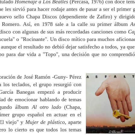
itulado
Homenaje a Los Beatles
(Percasa, 1976) con doce tem
e les sirvió para hacer rodaje antes de pasar a ser el primer 
nuevo sello Chapa Discos (dependiente de Zafiro) y dirigid
- Romero. Así, en 1978 sale a la calle su primer álbum
As
 disco con algunas de sus más recordadas canciones como
Ca
escuela" o "Rocinante". Un disco mítico para muchos aficiona
aunque el resultado no debió dejar satisfecho a todos, ya que
po para dar vida a "Topo", una decisión que no comprendió
rporación de José Ramón -Guny- Pérez
 los teclados, el grupo resurgió con
 García Banegas empezó a producir
idad de emocionar hablando de temas
segundo álbum
Al otro lado
(Chapa,
imer grupo español en actuar en el
El viejo" y
Mujer de plástico
, aparte
ro lo cierto es que todos los temas