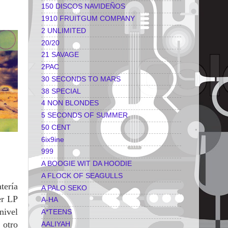
150 DISCOS NAVIDEÑOS
1910 FRUITGUM COMPANY
2 UNLIMITED
20/20
21 SAVAGE
2PAC
30 SECONDS TO MARS
38 SPECIAL
4 NON BLONDES
5 SECONDS OF SUMMER
50 CENT
6ix9ine
999
A BOOGIE WIT DA HOODIE
A FLOCK OF SEAGULLS
tería
A PALO SEKO
er LP
A-HA
nivel
A*TEENS
 otro
AALIYAH