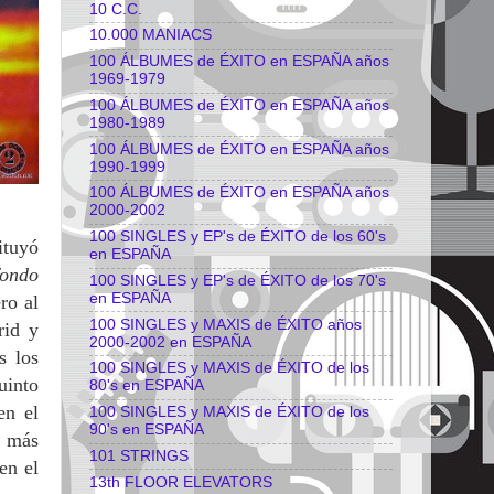
10 C.C.
10.000 MANIACS
100 ÁLBUMES de ÉXITO en ESPAÑA años
1969-1979
100 ÁLBUMES de ÉXITO en ESPAÑA años
1980-1989
100 ÁLBUMES de ÉXITO en ESPAÑA años
1990-1999
100 ÁLBUMES de ÉXITO en ESPAÑA años
2000-2002
100 SINGLES y EP's de ÉXITO de los 60's
ituyó
en ESPAÑA
fondo
100 SINGLES y EP's de ÉXITO de los 70's
en ESPAÑA
ro al
100 SINGLES y MAXIS de ÉXITO años
rid y
2000-2002 en ESPAÑA
s los
100 SINGLES y MAXIS de ÉXITO de los
uinto
80's en ESPAÑA
n el
100 SINGLES y MAXIS de ÉXITO de los
90's en ESPAÑA
a más
101 STRINGS
en el
13th FLOOR ELEVATORS