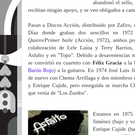
abandonó el sello,
recibían ningún apoyo, y se ven obligados a ca
Pasan a Discos Acción, distribuido por Zafiro
Díaz donde graban dos sencillos en 197
Quiero/Primer baile
(Acción, 1972), ambos pr
colaboración de Lele Laína y Terry Barrios,
Asfalto y en "Topo". Debido a desavenencias mu
se convirtió en cuarteto con
Félix Gracia
a la 
Barón Rojo
) a la guitarra. En 1974 José Luis 
de nuevo con Chema Arrillaga y dos miembros d
y Enrique Cajide, pero enseguida se marcha Ch
que venía de "Los Zurdos".
Estamos en 1975 
Jiménez (bajo y vo
Enrique Cajide (ba