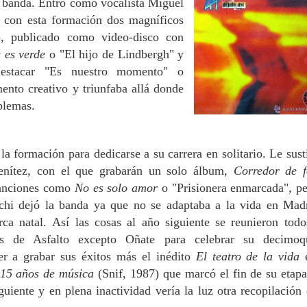
 banda. Entró como vocalista Miguel
 con esta formación dos magníficos
), publicado como video-disco con
 es verde
o "El hijo de Lindbergh" y
estacar "Es nuestro momento" o
nto creativo y triunfaba allá donde
blemas.
a formación para dedicarse a su carrera en solitario. Le sust
enítez, con el que grabarán un solo álbum,
Corredor de 
canciones como
No es solo amor
o "Prisionera enmarcada", pe
Richi dejó la banda ya que no se adaptaba a la vida en Mad
ca natal. Así las cosas al año siguiente se reunieron todo
s de Asfalto excepto Oñate para celebrar su decimoq
er a grabar sus éxitos más el inédito
El teatro de la vida
e
15 años de música
(Snif, 1987)
que marcó el fin de su etap
guiente y en plena inactividad vería la luz otra recopilación 