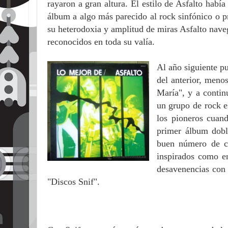
rayaron a gran altura. El estilo de Asfalto habí
álbum a algo más parecido al rock sinfónico o pr
su heterodoxia y amplitud de miras Asfalto naveg
reconocidos en toda su valía.
Al año siguiente p
del anterior, meno
María", y a conti
un grupo de rock e
los pioneros cuand
primer álbum dobl
buen número de ca
inspirados como en
desavenencias con 
"Discos Snif".