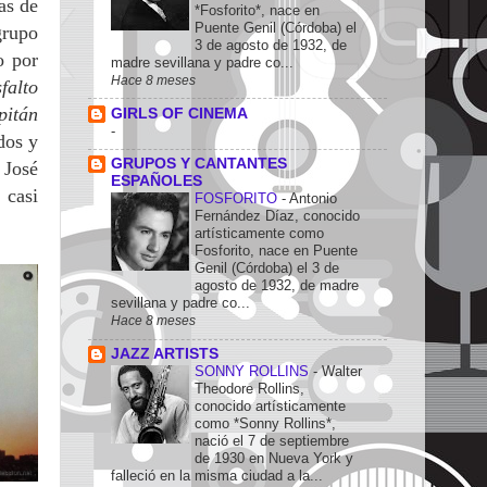
as de
*Fosforito*, nace en
Puente Genil (Córdoba) el
grupo
3 de agosto de 1932, de
o por
madre sevillana y padre co...
Hace 8 meses
falto
pitán
GIRLS OF CINEMA
-
dos y
GRUPOS Y CANTANTES
 José
ESPAÑOLES
 casi
FOSFORITO
-
Antonio
Fernández Díaz, conocido
artísticamente como
Fosforito, nace en Puente
Genil (Córdoba) el 3 de
agosto de 1932, de madre
sevillana y padre co...
Hace 8 meses
JAZZ ARTISTS
SONNY ROLLINS
-
Walter
Theodore Rollins,
conocido artísticamente
como *Sonny Rollins*,
nació el 7 de septiembre
de 1930 en Nueva York y
falleció en la misma ciudad a la...