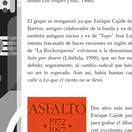
álbum
Los singles
(Snif, 1988).
El grupo se reorganizó ya que Enrique Cajide dej
Barrios, antiguo colaborador de la banda y ex de
también antiguos socios y ex de "Topo" José Lu
intento fracasado de hacer versiones en inglés d
de "La Rockorquesta" volvieron a la denominac
Solo por dinero
(Libélula, 1990), que no fue m
debido, seguramente, al cambio radical que hab
no ser lo esperado. Aún así, había buenas c
calle
o
Lo que el viento no se llevó
.
Dos años más tard
Enrique Cajide jun
para grabar el ál
con excelentes can