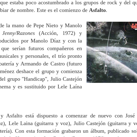
 que estaba poco acostumbrado a los grupos de rock y del q
mbiar de nombre. Este es el comienzo de
Asfalto
.
, de la mano de Pepe Nieto y Manolo
2
Jenny/Razones
(Acción, 1972) y
oducidos por Manolo Díaz y con la
 que serían futuros compañeros en
sicales y personales, el trío pronto
batería y Armando de Castro (futuro
Jiménez deshace el grupo y comienza
el grupo "Handicap", Julio Castejón
ema y es sustituido por Lele Laína
y Asfalto está dispuesto a comenzar de nuevo con José
z), Lele Laina (guitarra y voz), Julio Castejón (guitarra y v
tería). Con esta formación grabaron un álbum, publicado so