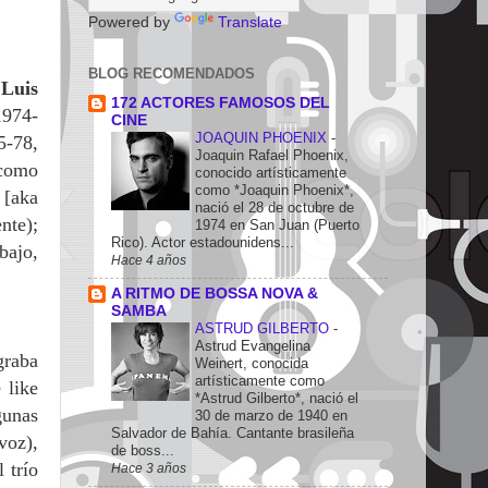
Powered by
Translate
BLOG RECOMENDADOS
Luis
172 ACTORES FAMOSOS DEL
1974-
CINE
JOAQUIN PHOENIX
-
5-78,
Joaquin Rafael Phoenix,
como
conocido artísticamente
como *Joaquin Phoenix*,
[aka
nació el 28 de octubre de
nte);
1974 en San Juan (Puerto
Rico). Actor estadounidens...
bajo,
Hace 4 años
A RITMO DE BOSSA NOVA &
SAMBA
ASTRUD GILBERTO
-
Astrud Evangelina
graba
Weinert, conocida
artísticamente como
 like
*Astrud Gilberto*, nació el
gunas
30 de marzo de 1940 en
Salvador de Bahía. Cantante brasileña
voz),
de boss...
 trío
Hace 3 años