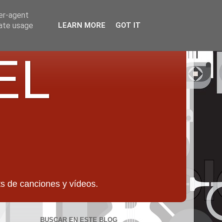
ser-agent
rate usage
LEARN MORE
GOT IT
EL
 de canciones y vídeos.
BUSCAR EN ESTE BLOG