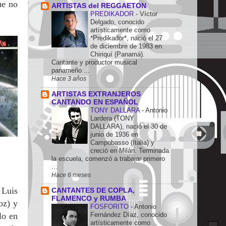
ue no
ARTISTAS del REGGAETON
PREDIKADOR
-
Víctor
Delgado, conocido
artísticamente como
*Predikador*, nació el 27
de diciembre de 1983 en
Chiriquí (Panamá).
Cantante y productor musical
panameño ...
Hace 3 años
ARTISTAS EXTRANJEROS
CANTANDO EN ESPAÑOL
TONY DALLARA
-
Antonio
Lardera (TONY
DALLARA), nació el 30 de
junio de 1936 en
Campobasso (Italia) y
creció en Milán. Terminada
la escuela, comenzó a trabajar primero
...
Hace 6 meses
 Luis
CANTANTES DE COPLA,
FLAMENCO y RUMBA
oz) y
FOSFORITO
-
Antonio
Fernández Díaz, conocido
lo en
artísticamente como