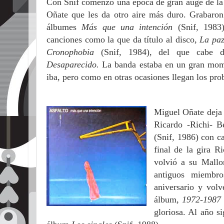
Con Snif comenzó una época de gran auge de la
Oñate que les da otro aire más duro. Grabaron
álbumes
Más que una intención
(Snif, 1983
canciones como la que da título al disco,
La paz
Cronophobia
(Snif, 1984), del que cabe d
Desaparecido.
La banda estaba en un gran mome
iba, pero como en otras ocasiones llegan los pro
Miguel Oñate deja l
Ricardo -Richi- B
(Snif, 1986) con 
final de la gira 
volvió a su Mallor
antiguos miembro
aniversario y volv
álbum,
1972-1987 
gloriosa. Al año si