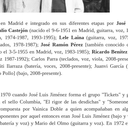
n Madrid e integrado en sus diferentes etapas por
José 
ulio Castejón
(nacido el 9-6-1951 en Madrid, guitarra, voz, 
ía, 1974-1987, 1993-1995);
Lele Laina
(guitarra, voz, 197
lados, 1978-1987);
José Ramón Pérez
[también conocido 
o el 3-5-1955 en Madrid, voz, 1983-1985);
Ricardo Benítez
oz 1987-1992); Carlos Parra (teclados, voz, viola, 2008-prese
ti Ilarraza (batería, voces, 2008-presente); Juanvi García (
Pollo] (bajo, 2008-presente).
1970 cuando José Luis Jiménez forma el grupo "Tickets" y 
 el sello Columbia, "El rigor de las desdichas" y "Someone
 compuesta por Vainica Doble a quien acompañaban en al
ponentes por aquel entonces eran José Luis Jiménez (bajo y 
tería y voz) y Mario del Olmo (guitarra y voz). En 1972 el