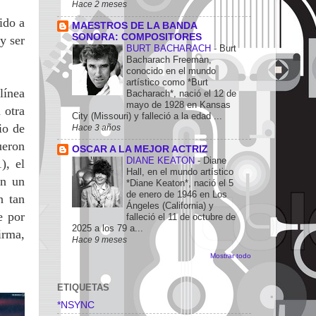
Hace 2 meses
ido a
MAESTROS DE LA BANDA
SONORA: COMPOSITORES
y ser
BURT BACHARACH
-
Burt
Bacharach Freeman,
conocido en el mundo
artístico como *Burt
línea
Bacharach*, nació el 12 de
mayo de 1928 en Kansas
 otra
City (Missouri) y falleció a la edad ...
io de
Hace 3 años
ueron
OSCAR A LA MEJOR ACTRIZ
DIANE KEATON
-
Diane
), el
Hall, en el mundo artístico
on un
*Diane Keaton*, nació el 5
de enero de 1946 en Los
n tan
Ángeles (California) y
e por
falleció el 11 de octubre de
2025 a los 79 a...
irma,
Hace 9 meses
Mostrar todo
ETIQUETAS
*NSYNC