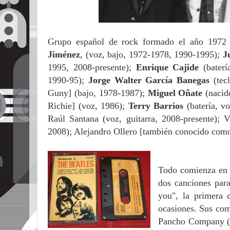
Grupo español de rock formado el año 1972 e
Jiménez
,
(voz, bajo, 1972-1978, 1990-1995);
J
1995, 2008-presente);
Enrique Cajide
(bater
1990-95);
Jorge Walter García Banegas
(tec
Guny] (bajo, 1978-1987);
Miguel Oñate
(nacid
Richie] (voz, 1986);
Terry Barrios
(batería, v
Raúl Santana (voz, guitarra, 2008-presente); Vi
2008); Alejandro Ollero [también conocido como 
Todo comienza en 
dos canciones para
you", la primera
ocasiones. Sus com
Pancho Company (ba