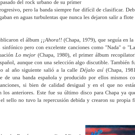
a pasado del rock urbano de su primer
ogresivo, pero la banda siempre fue difícil de clasificar. Deb
aban en aguas turbulentas que nunca les dejaron salir a flote 
ublicaron el álbum
¡¡Ahora!!
(Chapa, 1979), que seguía en la 
s sinfónico pero con excelente canciones como "Nada" o "La
nuación
Lo mejor
(Chapa, 1980), el primer álbum recopilator
spañol, aunque con una selección algo discutible. También f
o al año siguiente salió a la calle
Déjalo así
(Chapa, 1981
e de una banda española y producido por ellos mismos c
nciones, si bien de calidad desigual y en el que no está
 los anteriores. Este fue su último disco para Chapa ya qu
el sello no tuvo la repercusión debida y crearon su propia f