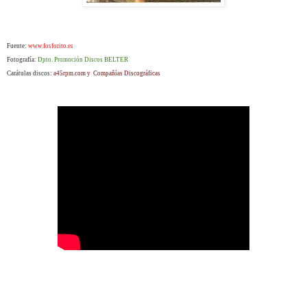
Fuente:
www.fosforito.es
Fotografía:
Dpto. Promoción Discos BELTER
Carátulas discos:
a45rpm.com y Compañías Discográficas