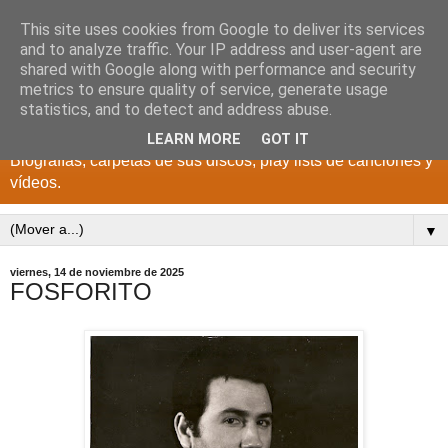
This site uses cookies from Google to deliver its services
DISCOS PARA EL
and to analyze traffic. Your IP address and user-agent are
shared with Google along with performance and security
RECUERDO
metrics to ensure quality of service, generate usage
statistics, and to detect and address abuse.
CANTANTES Y GRUPOS DE LOS AÑOS 1950 a 2022.
LEARN MORE
GOT IT
Biografías, carpetas de sus discos, play lists de canciones y
vídeos.
▼
viernes, 14 de noviembre de 2025
FOSFORITO