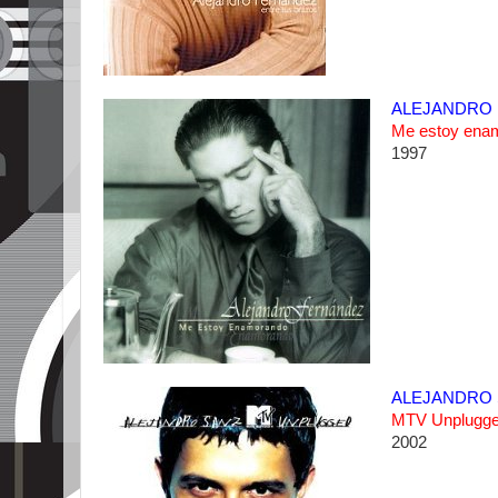
ALEJANDRO
Me estoy ena
1997
ALEJANDRO 
MTV Unplugg
2002