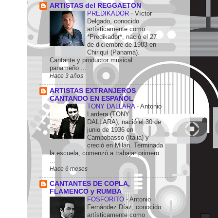
ARTISTAS del REGGAETON
PREDIKADOR
-
Víctor
Delgado, conocido
artísticamente como
*Predikador*, nació el 27
de diciembre de 1983 en
Chiriquí (Panamá).
Cantante y productor musical
panameño ...
Hace 3 años
ARTISTAS EXTRANJEROS
CANTANDO EN ESPAÑOL
TONY DALLARA
-
Antonio
Lardera (TONY
DALLARA), nació el 30 de
junio de 1936 en
Campobasso (Italia) y
creció en Milán. Terminada
la escuela, comenzó a trabajar primero
...
Hace 6 meses
CANTANTES DE COPLA,
FLAMENCO y RUMBA
FOSFORITO
-
Antonio
Fernández Díaz, conocido
artísticamente como