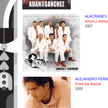
ALACRANES 
Ahora y siem
2007
ALEJANDRO FER
Entre tus brazos
2000