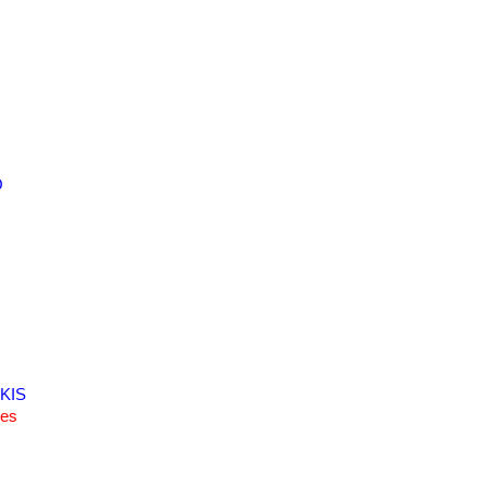
O
KIS
des