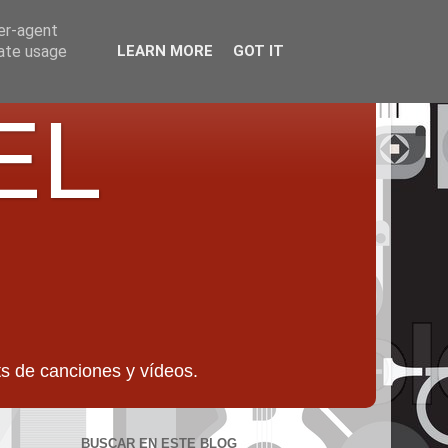
ser-agent
rate usage
LEARN MORE
GOT IT
EL
 de canciones y vídeos.
BUSCAR EN ESTE BLOG