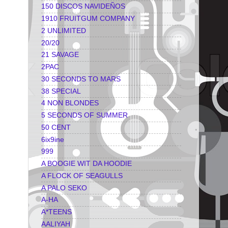
150 DISCOS NAVIDEÑOS
1910 FRUITGUM COMPANY
2 UNLIMITED
20/20
21 SAVAGE
2PAC
30 SECONDS TO MARS
38 SPECIAL
4 NON BLONDES
5 SECONDS OF SUMMER
50 CENT
6ix9ine
999
A BOOGIE WIT DA HOODIE
A FLOCK OF SEAGULLS
A PALO SEKO
A-HA
A*TEENS
AALIYAH