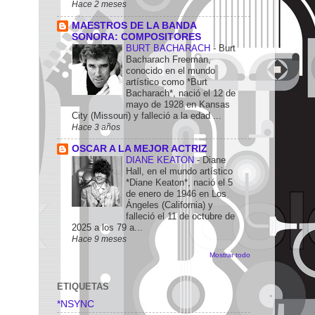
Hace 2 meses
MAESTROS DE LA BANDA
SONORA: COMPOSITORES
BURT BACHARACH
-
Burt
Bacharach Freeman,
conocido en el mundo
artístico como *Burt
Bacharach*, nació el 12 de
mayo de 1928 en Kansas
City (Missouri) y falleció a la edad ...
Hace 3 años
OSCAR A LA MEJOR ACTRIZ
DIANE KEATON
-
Diane
Hall, en el mundo artístico
*Diane Keaton*, nació el 5
de enero de 1946 en Los
Ángeles (California) y
falleció el 11 de octubre de
2025 a los 79 a...
Hace 9 meses
Mostrar todo
ETIQUETAS
*NSYNC