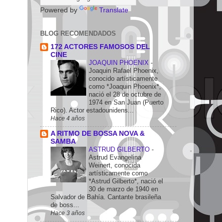
Powered by
Translate
BLOG RECOMENDADOS
172 ACTORES FAMOSOS DEL
CINE
JOAQUIN PHOENIX
-
Joaquin Rafael Phoenix,
conocido artísticamente
como *Joaquin Phoenix*,
nació el 28 de octubre de
1974 en San Juan (Puerto
Rico). Actor estadounidens...
Hace 4 años
A RITMO DE BOSSA NOVA &
SAMBA
ASTRUD GILBERTO
-
Astrud Evangelina
Weinert, conocida
artísticamente como
*Astrud Gilberto*, nació el
30 de marzo de 1940 en
Salvador de Bahía. Cantante brasileña
de boss...
Hace 3 años