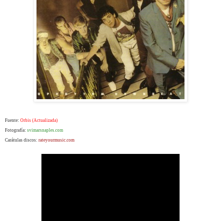
Fuente:
Orbis (Actualizada)
Fotografía:
svimarsnaples.com
Carátulas discos:
rateyourmusic.com