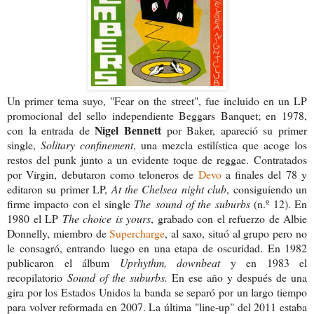
Un primer tema suyo, "Fear on the street", fue incluido en un LP
promocional del sello independiente Beggars Banquet; en 1978,
Nigel Bennett
con la entrada de
por Baker, apareció su primer
single,
Solitary confinement
, una mezcla estilística que acoge los
restos del punk junto a un evidente toque de reggae.
Contratados
por Virgin, debutaron como teloneros de
Devo
a finales del 78 y
editaron su primer LP,
At the Chelsea night club
, consiguiendo un
firme impacto con el single
The sound of the suburbs
(n.º 12). En
1980 el LP
The choice is yours
, grabado con el refuerzo de Albie
Donnelly, miembro de
Supercharge
, al saxo, situó al grupo pero no
le consagró, entrando luego en una etapa de oscuridad. En 1982
publicaron el álbum
Uprhythm, downbeat
y en 1983 el
recopilatorio
Sound of the suburbs.
En ese año y después de una
gira por los Estados Unidos la banda se separó por un largo tiempo
para volver reformada en 2007. La última "line-up" del 2011 estaba