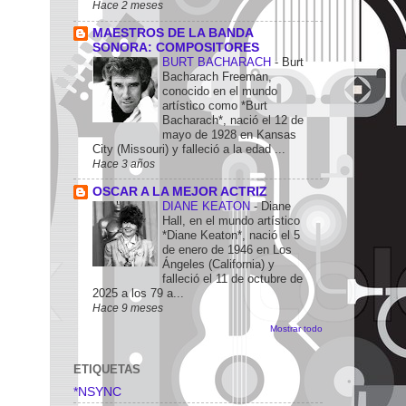
Hace 2 meses
MAESTROS DE LA BANDA
SONORA: COMPOSITORES
BURT BACHARACH
-
Burt
Bacharach Freeman,
conocido en el mundo
artístico como *Burt
Bacharach*, nació el 12 de
mayo de 1928 en Kansas
City (Missouri) y falleció a la edad ...
Hace 3 años
OSCAR A LA MEJOR ACTRIZ
DIANE KEATON
-
Diane
Hall, en el mundo artístico
*Diane Keaton*, nació el 5
de enero de 1946 en Los
Ángeles (California) y
falleció el 11 de octubre de
2025 a los 79 a...
Hace 9 meses
Mostrar todo
ETIQUETAS
*NSYNC