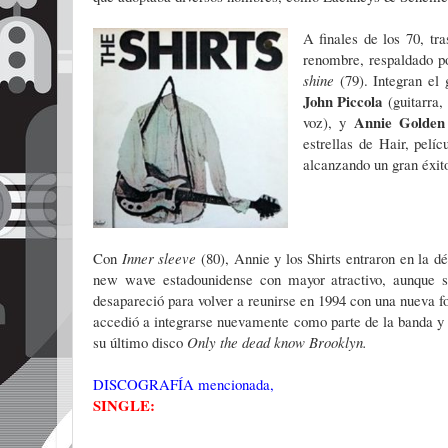
A finales de los 70, t
renombre, respaldado p
shine
(79). Integran el
John Piccola
(guitarra,
Annie Golden
voz), y
estrellas de Hair, pel
alcanzando un gran éxito
Con
Inner sleeve
(80), Annie y los Shirts entraron en la d
new wave estadounidense con mayor atractivo, aunque si
desapareció para volver a reunirse en 1994 con una nueva f
accedió a integrarse nuevamente como parte de la banda y 
su último disco
Only the dead know Brooklyn.
DISCOGRAFÍA mencionada,
SINGLE: