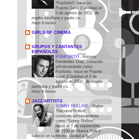
*Fosforito*, nace en
Puente Genil (Córdoba) el
3 de agosto de 1932, de
madre sevillana y padre co...
Hace 8 meses
GIRLS OF CINEMA
-
GRUPOS Y CANTANTES
ESPAÑOLES
FOSFORITO
-
Antonio
Fernández Díaz, conocido
artísticamente como
Fosforito, nace en Puente
Genil (Córdoba) el 3 de
agosto de 1932, de madre
sevillana y padre co...
Hace 8 meses
JAZZ ARTISTS
SONNY ROLLINS
-
Walter
Theodore Rollins,
conocido artísticamente
como *Sonny Rollins*,
nació el 7 de septiembre
de 1930 en Nueva York y
falleció en la misma ciudad a la...