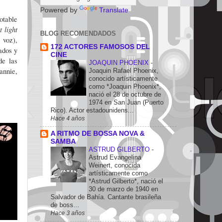
Powered by
Translate
otable
 light
BLOG RECOMENDADOS
 voz),
172 ACTORES FAMOSOS DEL
ados y
CINE
de las
JOAQUIN PHOENIX
-
annie,
Joaquin Rafael Phoenix,
conocido artísticamente
como *Joaquin Phoenix*,
nació el 28 de octubre de
1974 en San Juan (Puerto
Rico). Actor estadounidens...
Hace 4 años
A RITMO DE BOSSA NOVA &
SAMBA
ASTRUD GILBERTO
-
Astrud Evangelina
Weinert, conocida
artísticamente como
*Astrud Gilberto*, nació el
30 de marzo de 1940 en
Salvador de Bahía. Cantante brasileña
de boss...
Hace 3 años