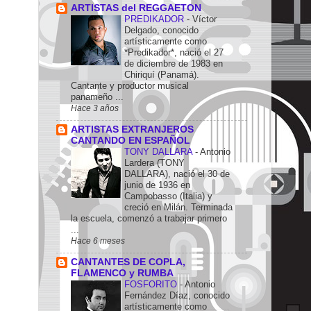
ARTISTAS del REGGAETON
PREDIKADOR
-
Víctor
Delgado, conocido
artísticamente como
*Predikador*, nació el 27
de diciembre de 1983 en
Chiriquí (Panamá).
Cantante y productor musical
panameño ...
Hace 3 años
ARTISTAS EXTRANJEROS
CANTANDO EN ESPAÑOL
TONY DALLARA
-
Antonio
Lardera (TONY
DALLARA), nació el 30 de
junio de 1936 en
Campobasso (Italia) y
creció en Milán. Terminada
la escuela, comenzó a trabajar primero
...
Hace 6 meses
CANTANTES DE COPLA,
FLAMENCO y RUMBA
FOSFORITO
-
Antonio
Fernández Díaz, conocido
artísticamente como