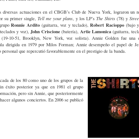
ras diversas actuaciones en el CBGB’s Club de Nueva York, lograron un n
or su primer single,
Tell me your plans
, y los LP’s
The Shirts
(78) y
Street
Ronnie Ardito
Robert Racioppo
 grupo
(guitarra, voz y teclado),
(bajo y
John Criscione
Artie Lamonica
 teclados y voz),
(batería),
(guitarra, tecl
(19-10-51, Brooklyn, New York, voz solista). Annie Golden fue una 
ícula dirigida en 1979 por Milos Forman; Annie desempeño el papel de Je
 personal que repercutió favorablemente en el prestigio de la banda.
écada de los 80 como uno de los grupos de la
n éxito posterior ya que en 1981 el grupo
ormación, pero sin Annie, que posteriormente
hacer algunos conciertos. En 2006 se publicó