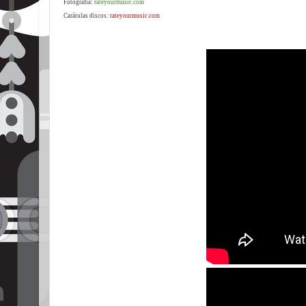
Fotografía:
rateyourmusic.com
Carátulas discos:
rateyourmusic.com