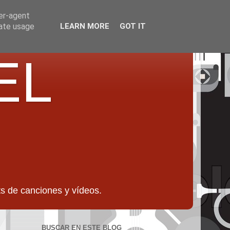
ser-agent
rate usage
LEARN MORE
GOT IT
EL
 de canciones y vídeos.
BUSCAR EN ESTE BLOG