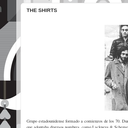
THE SHIRTS
Grupo estadounidense formado a comienzos de los 70. Dura
que adoptaba diversos nombres, como Lackneys & Schemers,