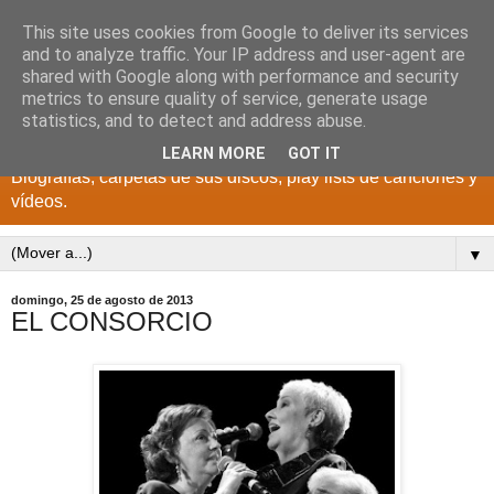
This site uses cookies from Google to deliver its services
DISCOS PARA EL
and to analyze traffic. Your IP address and user-agent are
shared with Google along with performance and security
RECUERDO
metrics to ensure quality of service, generate usage
statistics, and to detect and address abuse.
CANTANTES Y GRUPOS DE LOS AÑOS 1950 a 2022.
LEARN MORE
GOT IT
Biografías, carpetas de sus discos, play lists de canciones y
vídeos.
▼
domingo, 25 de agosto de 2013
EL CONSORCIO