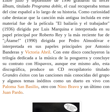
Entre julio y septiembre de 1996 grabaron su tercer
álbum, titulado
Programa doble
, el cual recuperaba temas
del cine español a lo largo de su historia. Como curiosidad
cabe destacar que la canción más antigua incluida en este
material fue de la película "El bailarín y el trabajador"
(1936) dirigida por Luis Marquina e interpretada en su
papel principal por Roberto Rey y la más reciente fue de
"¡Átame!" (1990) dirigida por Pedro Almodóvar e
interpretada en sus papeles principales por Antonio
Banderas y
Victoria Abril
.
Con este disco concluyeron la
trilogía dedicada a la música de la posguerra y concluye
su contrato con Hispavox, aunque ese mismo año, esta
discográfica, produce un CD
recopilatorio titulado
Grandes éxitos
con las canciones más conocidas del grupo
y algunos temas inéditos como un dueto en vivo con
Paloma San Basilio
, otro con
Nino Bravo
y un último con
Juan Pardo
.