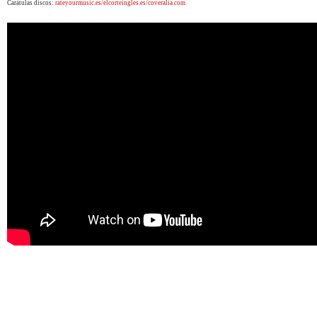
Carátulas discos:
rateyourmusic.es/elcorteingles.es/coveralia.com