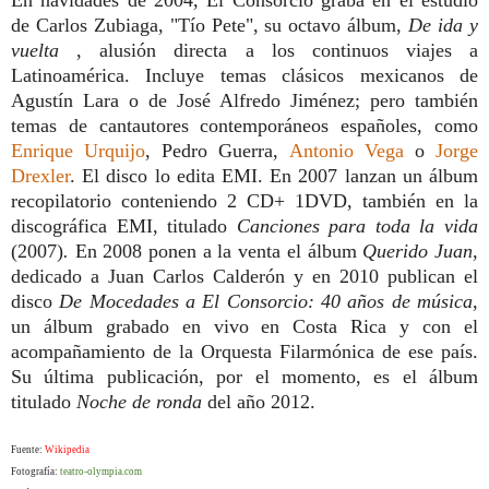
de Carlos Zubiaga, "Tío Pete", su octavo álbum,
De ida y
vuelta
, alusión directa a los continuos viajes a
Latinoamérica. Incluye temas clásicos mexicanos de
Agustín Lara o de José Alfredo Jiménez; pero también
temas de cantautores contemporáneos españoles, como
Enrique Urquijo
, Pedro Guerra,
Antonio Vega
o
Jorge
Drexler
. El disco lo edita EMI. En 2007 lanzan un álbum
recopilatorio conteniendo 2 CD+ 1DVD, también en la
discográfica EMI, titulado
Canciones para toda la vida
(2007)
.
En 2008 ponen a la venta el álbum
Querido Juan
,
dedicado a Juan Carlos Calderón y en 2010 publican el
disco
De Mocedades a El Consorcio: 40 años de música
,
un álbum grabado en vivo en Costa Rica y con el
acompañamiento de la Orquesta Filarmónica de ese país.
Su última publicación, por el momento, es el álbum
titulado
Noche de ronda
del año 2012.
Fuente:
Wikipedia
Fotografía:
teatro-olympia.com