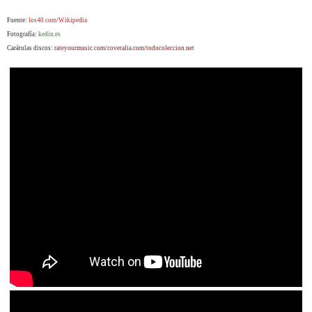
Fuente:
los40.com/Wikipedia
Fotografía:
kedin.es
Carátulas discos:
rateyourmusic.com/coveralia.com/todocoleccion.net