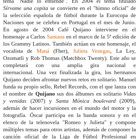
tema "Nadie lo entiende". En 2004 el tema titulado
Sírvame una copita
se convierte en el "himno oficial" de
la selección española de fútbol durante la Eurocopa de
Naciones que se celebra en Portugal en el mes de Junio.
En agosto de 2004 Café Quijano interviene en el
homenaje a Carlos
Santana
en el marco de la 5ª edición de
los Grammy Latinos. También actúan en este homenaje, el
vocalista de
Maná
(Fher),
Julieta Venegas
, La Ley,
Ozomatli y Rob Thomas (Matchbox Twenty). Este año se
completará con una amplia gira nacional e
internacional. Una vez finalizada la gira, los hermanos
Quijano deciden afrontar nuevos retos en solitario. Manuel
funda su propio sello, Rebel Records, con el que lanza con
el nombre de
Quijano
sus dos álbumes en solitario
Vidas
y venidas
(2007) y
Santa Mónica boulevard
(2009),
además de hacer incursiones en el mundo del motor y la
fotografía. Óscar participa en la banda sonora y en el
elenco de la telenovela "Romeo y Julieta" y compone
múltiples temas para otros artistas, además de componer la
canción oficial de la Liga de Fútbol Profesional en