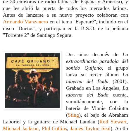
de 30 emisoras de radio latinas de España y America), y
que les abrió la puerta de todos los mercados latinos.
Antes de lanzarse a su nuevo proyecto colaboran con
Armando Manzanero
en el tema "Esperaré", incluido en el
disco "Duetos", y participan en la B.S.O. de la película
"Torrente 2" de Santiago Segura.
Dos años después de
La
extraordinaria paradoja del
sonido Quijano,
el grupo
lanza su tercer álbum
La
taberna del Buda
(2001).
Grabado en Los Ángeles,
La
taberna del Buda
cuenta,
simultáneamente, con la
batería de Vinnie Colaiutta
(
Sting
), el bajo de Abraham
Laboriel y la guitarra de Michael Landau (
Rod Stewart
,
Michael Jackson
,
Phil Collins
,
James Taylor
,
Seal
). A ello