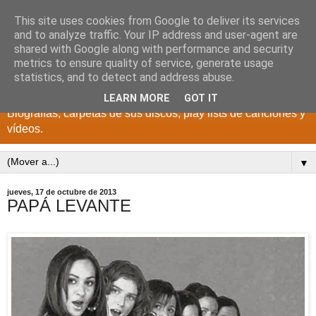
This site uses cookies from Google to deliver its services
DISCOS PARA EL
and to analyze traffic. Your IP address and user-agent are
shared with Google along with performance and security
RECUERDO
metrics to ensure quality of service, generate usage
statistics, and to detect and address abuse.
CANTANTES Y GRUPOS DE LOS AÑOS 1950 a 2022.
LEARN MORE
GOT IT
Biografías, carpetas de sus discos, play lists de canciones y
vídeos.
▼
jueves, 17 de octubre de 2013
PAPÁ LEVANTE