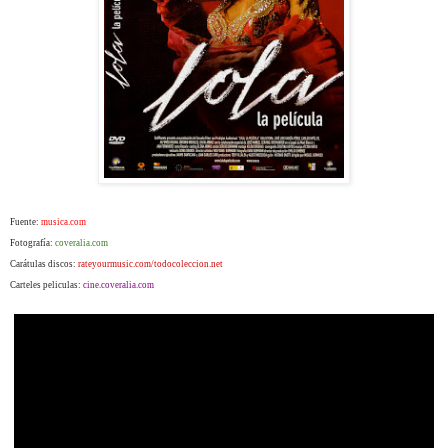
Fuente:
musica.com
Fotografía:
coveralia.com
Carátulas discos:
rateyourmusic.com/todocoleccion.net
Carteles peliculas:
cine.coveralia.com