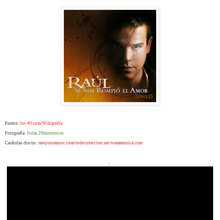
Fuente:
los 40.com/Wikipedia
Fotografía:
listas.20minutos.es
Carátulas discos:
rateyourmusic.com/todocoleccion.net/tomamusica.com
.