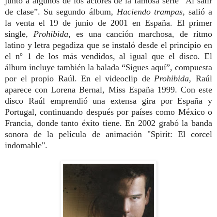
junto a algunos de los actores de la famosa serie “Al salir
de clase”.
Su segundo álbum,
Haciendo trampas
, salió a
la venta el 19 de junio de 2001 en España. El primer
single,
Prohibida
, es una canción marchosa, de ritmo
latino y letra pegadiza que se instaló desde el principio en
el nº 1 de los más vendidos, al igual que el disco. El
álbum incluye también la balada “Sigues aquí”, compuesta
por el propio Raúl. En el videoclip de
Prohibida,
Raúl
aparece
con Lorena Bernal, Miss España 1999. Con este
disco Raúl emprendió una extensa gira por España y
Portugal, continuando después por países como México o
Francia, donde tanto éxito tiene. En 2002
grabó la banda
sonora de la película de animación "Spirit: El corcel
indomable".