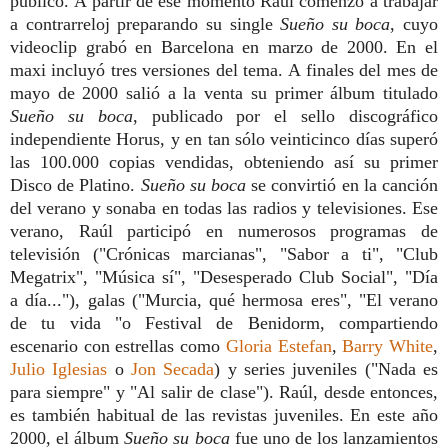
público.
A partir de ese momento Raúl comenzó a trabajar
a contrarreloj preparando su single
Sueño su boca
, cuyo
videoclip grabó en Barcelona en marzo de 2000. En el
maxi incluyó tres versiones del tema.
A finales del mes de
mayo de 2000 salió a la venta su primer álbum titulado
Sueño su boca
, publicado por el sello discográfico
independiente Horus,
y en tan sólo veinticinco días superó
las 100.000 copias vendidas, obteniendo así su primer
Disco de Platino.
Sueño su boca
se convirtió en la canción
del verano y sonaba en todas las radios y televisiones. Ese
verano, Raúl participó en numerosos programas de
televisión ("Crónicas marcianas", "Sabor a ti", "Club
Megatrix", "Música sí", "Desesperado Club Social", "Día
a día..."), galas ("Murcia, qué hermosa eres", "El verano
de tu vida "o Festival de Benidorm, compartiendo
escenario con estrellas como
Gloria Estefan
,
Barry White
,
Julio Iglesias
o
Jon Secada
) y series juveniles ("Nada es
para siempre" y "Al salir de clase"). Raúl, desde entonces,
es también habitual de las revistas juveniles. En este año
2000, el álbum
Sueño su boca
fue uno de los lanzamientos