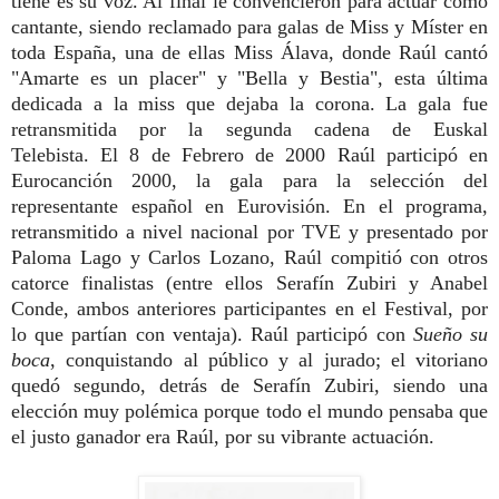
tiene es su voz. Al final le convencieron para actuar como
cantante, siendo reclamado para galas de Miss y Míster en
toda España, una de ellas Miss Álava, donde Raúl cantó
"Amarte es un placer" y "Bella y Bestia", esta última
dedicada a la miss que dejaba la corona. La gala fue
retransmitida por la segunda cadena de Euskal
Telebista.
El 8 de Febrero de 2000 Raúl participó en
Eurocanción 2000, la gala para la selección del
representante español en Eurovisión. En el programa,
retransmitido a nivel nacional por TVE y presentado por
Paloma Lago y Carlos Lozano, Raúl compitió con otros
catorce finalistas (entre ellos Serafín Zubiri y Anabel
Conde, ambos anteriores participantes en el Festival, por
lo que partían con ventaja). Raúl participó con
Sueño su
boca
, conquistando al público y al jurado; el vitoriano
quedó segundo, detrás de Serafín Zubiri, siendo una
elección muy polémica porque todo el mundo pensaba que
el justo ganador era Raúl, por su vibrante actuación.