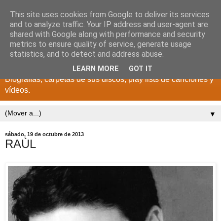
This site uses cookies from Google to deliver its services
DISCOS PARA EL
and to analyze traffic. Your IP address and user-agent are
shared with Google along with performance and security
RECUERDO
metrics to ensure quality of service, generate usage
statistics, and to detect and address abuse.
CANTANTES Y GRUPOS DE LOS AÑOS 1950 a 2022.
LEARN MORE
GOT IT
Biografías, carpetas de sus discos, play lists de canciones y
vídeos.
▼
sábado, 19 de octubre de 2013
RAÙL