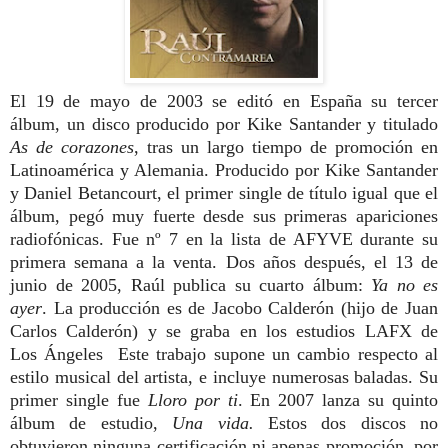
El 19 de mayo de 2003 se editó en España su tercer
álbum, un disco producido por Kike Santander y titulado
As de corazones
, tras un largo tiempo de promoción en
Latinoamérica y Alemania. Producido por Kike Santander
y Daniel Betancourt, el primer single de título igual que el
álbum, pegó muy fuerte desde sus primeras apariciones
radiofónicas. Fue nº 7 en la lista de AFYVE durante su
primera semana a la venta. Dos años después, el 13 de
junio de 2005, Raúl publica su cuarto álbum:
Ya no es
ayer
. La producción es de Jacobo Calderón (hijo de Juan
Carlos Calderón) y se graba en los estudios LAFX de
Los Ángeles Este trabajo supone un cambio respecto al
estilo musical del artista, e incluye numerosas baladas. Su
primer single fue
Lloro por ti
. En 2007 lanza su quinto
álbum de estudio,
Una vida.
Estos dos discos no
obtuvieron ninguna certificación ni apenas promoción, por