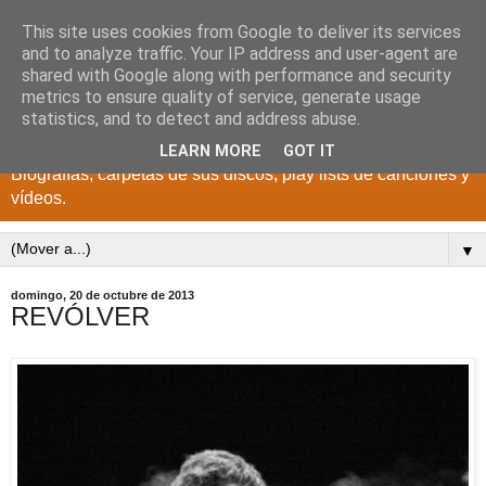
This site uses cookies from Google to deliver its services
DISCOS PARA EL
and to analyze traffic. Your IP address and user-agent are
shared with Google along with performance and security
RECUERDO
metrics to ensure quality of service, generate usage
statistics, and to detect and address abuse.
CANTANTES Y GRUPOS DE LOS AÑOS 1950 a 2022.
LEARN MORE
GOT IT
Biografías, carpetas de sus discos, play lists de canciones y
vídeos.
▼
domingo, 20 de octubre de 2013
REVÓLVER