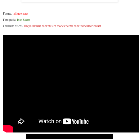
Fuente:
lahiguera.net
Fotografía:
Ivan Sastre
Carátulas discos:
rateyourmusic.com/musica.fnac.es/deezer.com/todocoleccion.net