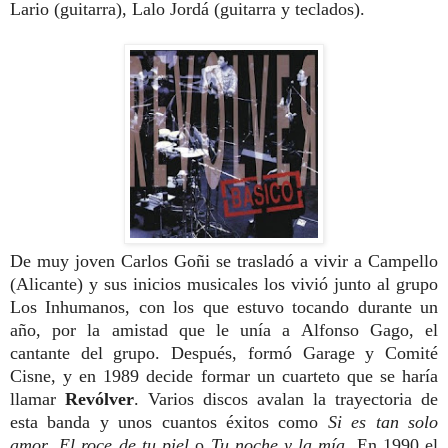
Lario (guitarra), Lalo Jordá (guitarra y teclados).
De muy joven Carlos Goñi se trasladó a vivir a Campello
(Alicante) y sus inicios musicales los vivió junto al grupo
Los Inhumanos, con los que estuvo tocando durante un
año, por la amistad que le unía a Alfonso Gago, el
cantante del grupo. Después, formó Garage y Comité
Cisne, y en 1989 decide formar un cuarteto que se haría
llamar
Revólver
. Varios discos avalan la trayectoria de
esta banda y unos cuantos éxitos como
Si es tan solo
amor
,
El roce de tu piel
o
Tu noche y la mía
.
En 1990 el