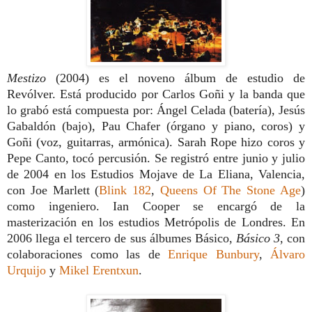
Mestizo
(2004) es el noveno álbum de estudio de
Revólver. Está producido por Carlos Goñi y la banda que
lo grabó está compuesta por: Ángel Celada (batería), Jesús
Gabaldón (bajo), Pau Chafer (órgano y piano, coros) y
Goñi (voz, guitarras, armónica). Sarah Rope hizo coros y
Pepe Canto, tocó percusión. Se registró entre junio y julio
de 2004 en los Estudios Mojave de La Eliana, Valencia,
con Joe Marlett (
Blink 182
,
Queens Of The Stone Age
)
como ingeniero. Ian Cooper se encargó de la
masterización en los estudios Metrópolis de Londres.
En
2006 llega el tercero de sus álbumes Básico,
Básico 3
, con
colaboraciones como las de
Enrique Bunbury
,
Álvaro
Urquijo
y
Mikel Erentxun
.