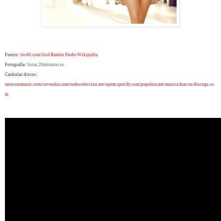
Fuente:
los40.com/José Ramón Pardo/Wikipedia
Fotografía:
listas.20minutos.es
Carátulas discos:
rateyourmusic.com/coveralia.com/todocoleccion.net/opem.spotify.com/popelera.net/musica.fnac.es/discogs.co
m