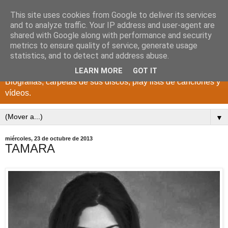
This site uses cookies from Google to deliver its services
DISCOS PARA EL
and to analyze traffic. Your IP address and user-agent are
shared with Google along with performance and security
RECUERDO
metrics to ensure quality of service, generate usage
statistics, and to detect and address abuse.
CANTANTES Y GRUPOS DE LOS AÑOS 1950 a 2022.
LEARN MORE
GOT IT
Biografías, carpetas de sus discos, play lists de canciones y
vídeos.
▼
miércoles, 23 de octubre de 2013
TAMARA