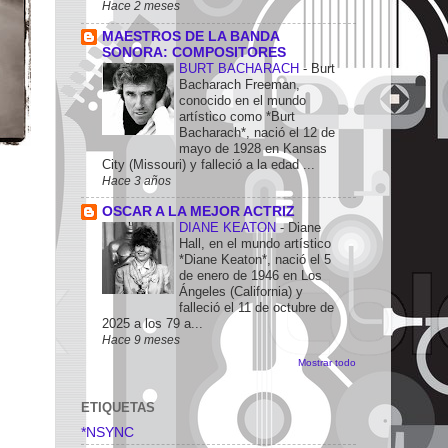
Hace 2 meses
MAESTROS DE LA BANDA
SONORA: COMPOSITORES
BURT BACHARACH
-
Burt
Bacharach Freeman,
conocido en el mundo
artístico como *Burt
Bacharach*, nació el 12 de
mayo de 1928 en Kansas
City (Missouri) y falleció a la edad ...
Hace 3 años
OSCAR A LA MEJOR ACTRIZ
DIANE KEATON
-
Diane
Hall, en el mundo artístico
*Diane Keaton*, nació el 5
de enero de 1946 en Los
Ángeles (California) y
falleció el 11 de octubre de
2025 a los 79 a...
Hace 9 meses
Mostrar todo
ETIQUETAS
*NSYNC