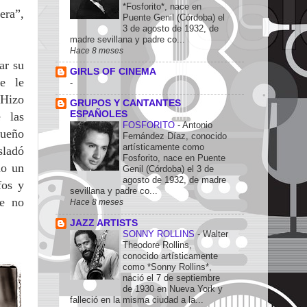
*Fosforito*, nace en
era”,
Puente Genil (Córdoba) el
3 de agosto de 1932, de
madre sevillana y padre co...
Hace 8 meses
ar su
GIRLS OF CINEMA
e le
-
Hizo
GRUPOS Y CANTANTES
ESPAÑOLES
 las
FOSFORITO
-
Antonio
queño
Fernández Díaz, conocido
artísticamente como
sladó
Fosforito, nace en Puente
mo un
Genil (Córdoba) el 3 de
agosto de 1932, de madre
fos y
sevillana y padre co...
ue no
Hace 8 meses
JAZZ ARTISTS
SONNY ROLLINS
-
Walter
Theodore Rollins,
conocido artísticamente
como *Sonny Rollins*,
nació el 7 de septiembre
de 1930 en Nueva York y
falleció en la misma ciudad a la...