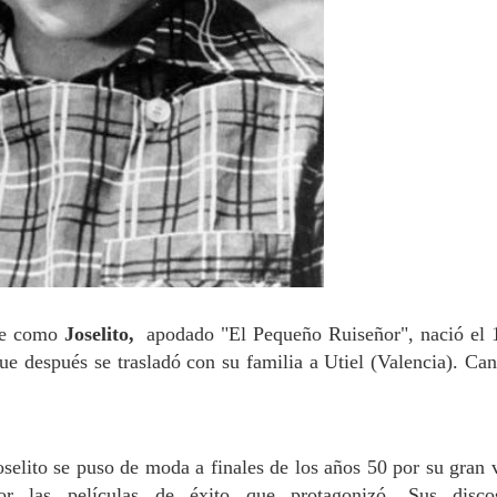
nte como
Joselito,
apodado "El Pequeño Ruiseñor", nació el 
e después se trasladó con su familia a Utiel (Valencia). Can
oselito se puso de moda a finales de los años 50 por su gran 
or las películas de éxito que protagonizó.
Sus disco