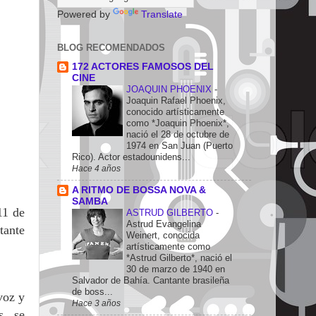
Powered by
Translate
BLOG RECOMENDADOS
172 ACTORES FAMOSOS DEL
CINE
JOAQUIN PHOENIX
-
Joaquin Rafael Phoenix,
conocido artísticamente
como *Joaquin Phoenix*,
nació el 28 de octubre de
1974 en San Juan (Puerto
Rico). Actor estadounidens...
Hace 4 años
A RITMO DE BOSSA NOVA &
SAMBA
11 de
ASTRUD GILBERTO
-
Astrud Evangelina
tante
Weinert, conocida
artísticamente como
*Astrud Gilberto*, nació el
30 de marzo de 1940 en
Salvador de Bahía. Cantante brasileña
de boss...
voz y
Hace 3 años
s se