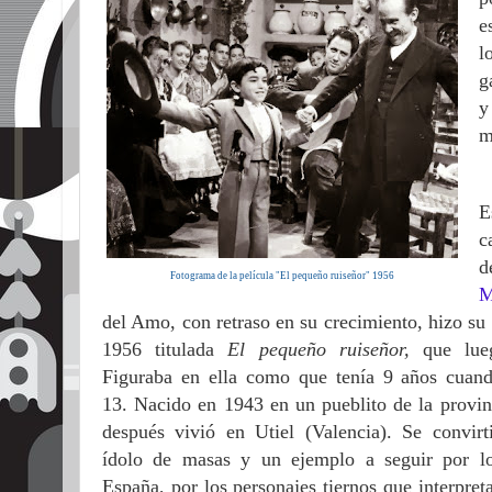
e
l
g
m
E
c
d
Fotograma de la película "El pequeño ruiseñor" 1956
M
del Amo, con retraso en su crecimiento, hizo su 
1956 titulada
El pequeño ruiseñor,
que lueg
Figuraba en ella como que tenía 9 años cuand
13.
Nacido en 1943 en un pueblito de la provi
después vivió en Utiel (Valencia). Se convirt
ídolo de masas y un ejemplo a seguir por l
España, por los personajes tiernos que interpret