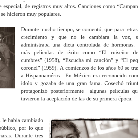
e especial, de registros muy altos.
Canciones como “Campan
l se hicieron muy populares.
Durante mucho tiempo, se comentó, que para retras
crecimiento y que no le cambiara la voz, s
administraba una dieta controlada de hormonas.
más películas de éxito como “El ruiseñor de
cumbres” (1958), “Escucha mi canción” y “El pe
coronel” (1959).
A comienzos de los años 60 se tra
a Hispanoamérica.
En México era reconocido co
ídolo y gozaba de una gran fama.
Cosechó triun
protagonizó posteriormente algunas películas q
tuvieron la aceptación de las de su primera época.
, le había cambiado
público, por lo que
ámaras.
Durante tres