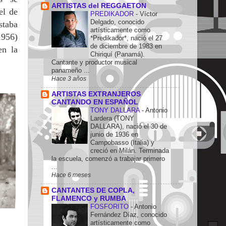
ARTISTAS del REGGAETON
el de
PREDIKADOR
-
Víctor
Delgado, conocido
staba
artísticamente como
956)
*Predikador*, nació el 27
de diciembre de 1983 en
en la
Chiriquí (Panamá).
Cantante y productor musical
panameño ...
Hace 3 años
ARTISTAS EXTRANJEROS
CANTANDO EN ESPAÑOL
TONY DALLARA
-
Antonio
Lardera (TONY
DALLARA), nació el 30 de
junio de 1936 en
Campobasso (Italia) y
creció en Milán. Terminada
la escuela, comenzó a trabajar primero
...
Hace 6 meses
CANTANTES DE COPLA,
FLAMENCO y RUMBA
FOSFORITO
-
Antonio
Fernández Díaz, conocido
artísticamente como