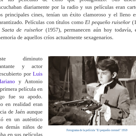
scuchaban diariamente por la radio y sus películas eran cart
os principales cines, t
enían un éxito clamoroso y el lleno e
arantizado. Películas con títulos como
El pequeño ruiseñor
(1
y
Saeta de ruiseñor
(1957), permanecen aún hoy todavía, 
emoria de aquellos críos actualmente sexagenarios.
ste diminuto
antante y actor
escubierto por
Luis
ariano
y Antonio
primera película en
o fue su apodo.
o en realidad eran
ncia de Jaén aunque
ió en un auténtico
os demás niños de
Fotograma de la película "El pequeño coronel" 1959
aba en sus películas