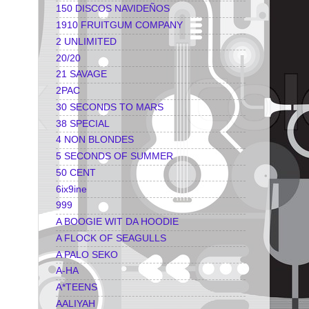
150 DISCOS NAVIDEÑOS
1910 FRUITGUM COMPANY
2 UNLIMITED
20/20
21 SAVAGE
2PAC
30 SECONDS TO MARS
38 SPECIAL
4 NON BLONDES
5 SECONDS OF SUMMER
50 CENT
6ix9ine
999
A BOOGIE WIT DA HOODIE
A FLOCK OF SEAGULLS
A PALO SEKO
A-HA
A*TEENS
AALIYAH