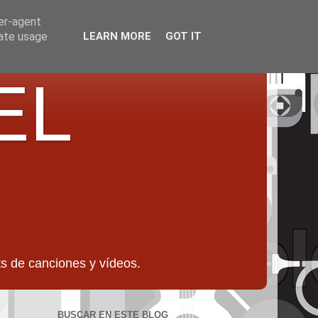
ser-agent
rate usage
LEARN MORE
GOT IT
EL
 de canciones y vídeos.
BUSCAR EN ESTE BLOG