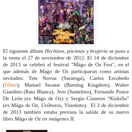
El siguiente álbum
Hechizos, pócimas y brujería
se puso a
la venta el 27 de noviembre de 2012. El 14 de diciembre
de 2013 se celebró el festival "
Mägo de Oz Fest",
en el
que además de Mägo de Oz participaron como artistas
invitados:
Tete Novoa (Saratoga), Carlos Escobedo
(
Sôber
), Manuel Seoane (Burning Kingdom), Walter
Giardino (Rata Blanca), Jero (Santelmo), Fernando Ponce
De León (ex Mägo de Oz) y Sergio Cisneros “Kiskilla”
(ex Mägo de Oz, Uróboros, Vinotinto). El 3 de diciembre
de 2013 también estaba prevista la salida de su nuevo
libro
Mägo de Oz en imágenes II
.