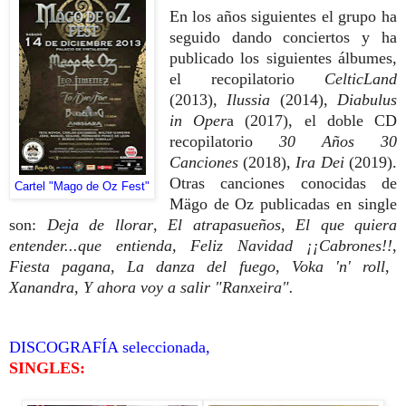
En los años siguientes el grupo ha
seguido dando conciertos y ha
publicado los siguientes álbumes,
el recopilatorio
CelticLand
(2013),
Ilussia
(2014),
Diabulus
in Oper
a (2017), el doble CD
recopilatorio
30 Años 30
Canciones
(2018),
Ira Dei
(2019).
Otras canciones conocidas de
Cartel "Mago de Oz Fest"
Mägo de Oz publicadas en single
son:
Deja de llorar
,
El atrapasueños
,
El que quiera
entender...que entienda, Feliz Navidad ¡¡Cabrones!!
,
Fiesta pagana
,
La danza del fuego
,
Voka 'n' roll
,
Xanandra
,
Y ahora voy a salir "Ranxeira".
DISCOGRAFÍA seleccionada,
SINGLES: