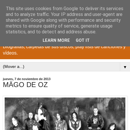
This site uses cookies from Google to deliver its services
DISCOS PARA EL
and to analyze traffic. Your IP address and user-agent are
shared with Google along with performance and security
RECUERDO
metrics to ensure quality of service, generate usage
statistics, and to detect and address abuse.
CANTANTES Y GRUPOS DE LOS AÑOS 1950 a 2022.
LEARN MORE
GOT IT
Biografías, carpetas de sus discos, play lists de canciones y
vídeos.
▼
jueves, 7 de noviembre de 2013
MÄGO DE OZ