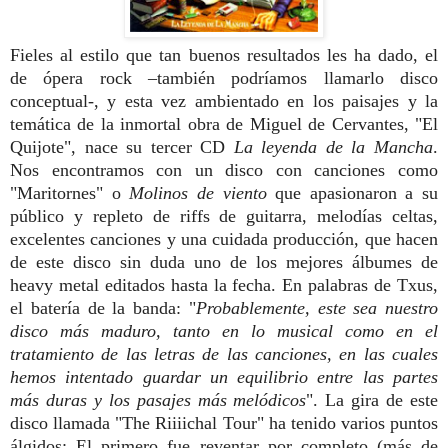
Fieles al estilo que tan buenos resultados les ha dado, el
de ópera rock –también podríamos llamarlo disco
conceptual-, y esta vez ambientado en los paisajes y la
temática de la inmortal obra de Miguel de Cervantes, "El
Quijote", nace su tercer CD
La leyenda de la Mancha
.
Nos encontramos con un disco con canciones como
"Maritornes" o
Molinos de viento
que apasionaron a su
público y repleto de riffs de guitarra, melodías celtas,
excelentes canciones y una cuidada producción, que hacen
de este disco sin duda uno de los mejores álbumes de
heavy metal editados hasta la fecha. En palabras de Txus,
el batería de la banda: "
Probablemente, este sea nuestro
disco más maduro, tanto en lo musical como en el
tratamiento de las letras de las canciones, en las cuales
hemos intentado guardar un equilibrio entre las partes
más duras y los pasajes más melódicos
".
La gira de este
disco llamada "The Riiiichal Tour" ha tenido varios puntos
álgidos: El primero fue reventar por completo (más de