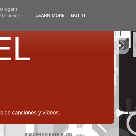
ser-agent
rate usage
LEARN MORE
GOT IT
EL
 de canciones y vídeos.
BUSCAR EN ESTE BLOG