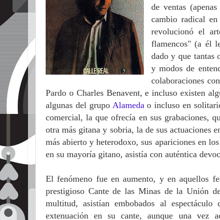
de ventas (apenas 
cambio radical en
revolucionó el ar
flamencos" (a él l
dado y que tantas 
y modos de entend
colaboraciones con 
Pardo o Charles Benavent, e incluso existen alg
algunas del grupo
Alameda
o incluso en solitar
comercial, la que ofrecía en sus grabaciones, 
otra más gitana y sobria, la de sus actuaciones 
más abierto y heterodoxo, sus apariciones en los 
en su mayoría gitano, asistía con auténtica devoc
El fenómeno fue en aumento, y en aquellos fes
prestigioso Cante de las Minas de la Unión de
multitud, asistían embobados al espectáculo
extenuación en su cante, aunque una vez ac