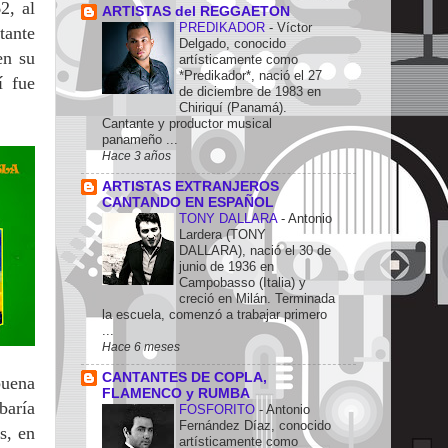
2, al
ARTISTAS del REGGAETON
PREDIKADOR
-
Víctor
tante
Delgado, conocido
en su
artísticamente como
*Predikador*, nació el 27
í fue
de diciembre de 1983 en
Chiriquí (Panamá).
Cantante y productor musical
panameño ...
Hace 3 años
ARTISTAS EXTRANJEROS
CANTANDO EN ESPAÑOL
TONY DALLARA
-
Antonio
Lardera (TONY
DALLARA), nació el 30 de
junio de 1936 en
Campobasso (Italia) y
creció en Milán. Terminada
la escuela, comenzó a trabajar primero
...
Hace 6 meses
CANTANTES DE COPLA,
buena
FLAMENCO y RUMBA
baría
FOSFORITO
-
Antonio
Fernández Díaz, conocido
s, en
artísticamente como