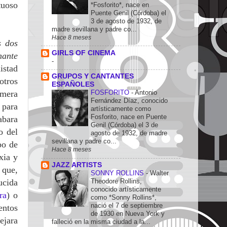
tuoso
*Fosforito*, nace en
Puente Genil (Córdoba) el
3 de agosto de 1932, de
madre sevillana y padre co...
Hace 8 meses
s dos
GIRLS OF CINEMA
nante
-
istad
GRUPOS Y CANTANTES
otros
ESPAÑOLES
imera
FOSFORITO
-
Antonio
Fernández Díaz, conocido
 para
artísticamente como
Fosforito, nace en Puente
abara
Genil (Córdoba) el 3 de
o del
agosto de 1932, de madre
sevillana y padre co...
bo de
Hace 8 meses
xia y
JAZZ ARTISTS
 que,
SONNY ROLLINS
-
Walter
ucida
Theodore Rollins,
conocido artísticamente
ra
) o
como *Sonny Rollins*,
nació el 7 de septiembre
entos
de 1930 en Nueva York y
ejara
falleció en la misma ciudad a la...