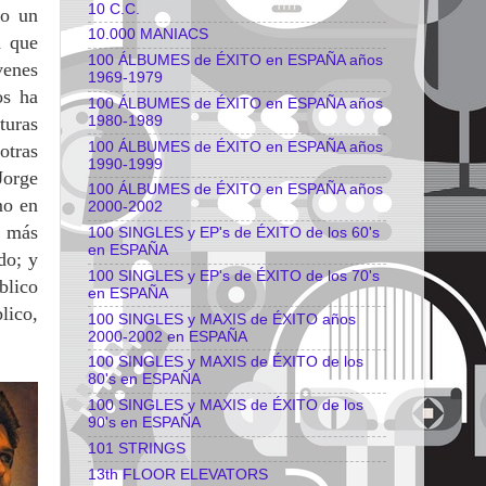
10 C.C.
so un
10.000 MANIACS
a que
100 ÁLBUMES de ÉXITO en ESPAÑA años
venes
1969-1979
os ha
100 ÁLBUMES de ÉXITO en ESPAÑA años
1980-1989
turas
100 ÁLBUMES de ÉXITO en ESPAÑA años
otras
1990-1999
Jorge
100 ÁLBUMES de ÉXITO en ESPAÑA años
mo en
2000-2002
a más
100 SINGLES y EP's de ÉXITO de los 60's
en ESPAÑA
do; y
100 SINGLES y EP's de ÉXITO de los 70's
blico
en ESPAÑA
lico,
100 SINGLES y MAXIS de ÉXITO años
2000-2002 en ESPAÑA
100 SINGLES y MAXIS de ÉXITO de los
80's en ESPAÑA
100 SINGLES y MAXIS de ÉXITO de los
90's en ESPAÑA
101 STRINGS
13th FLOOR ELEVATORS