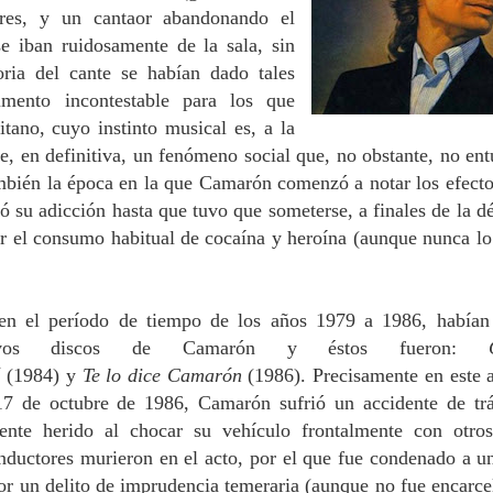
ores, y un cantaor abandonando el
se iban ruidosamente de la sala, sin
toria del cante se habían dado tales
mento incontestable para los que
itano, cuyo instinto musical es, a la
ue, en definitiva, un fenómeno social que, no obstante, no ent
también la época en la que Camarón comenzó a notar los efecto
ó su adicción hasta que tuvo que someterse, a finales de la d
or el consumo habitual de cocaína y heroína (aunque nunca lo
 en el período de tiempo de los años 1979 a 1986, habían
uevos discos de Camarón y éstos fueron:
é
(1984) y
Te lo dice Camarón
(1986). Precisamente en este 
17 de octubre de 1986, Camarón sufrió un accidente de trá
ente herido al chocar su vehículo frontalmente con otro
nductores murieron en el acto, por el que fue condenado a u
or un delito de imprudencia temeraria (aunque no fue encarce