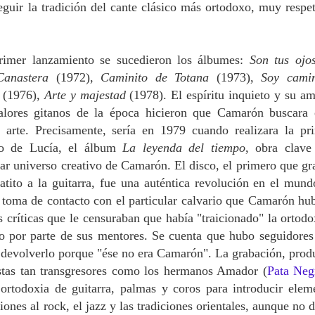
ir la tradición del cante clásico más ortodoxo, muy respe
primer lanzamiento se sucedieron los álbumes:
Son tus ojo
Canastera
(1972),
Caminito de Totana
(1973),
Soy cami
a
(1976),
Arte y majestad
(1978). El espíritu inquieto y su am
alores gitanos de la época hicieron que Camarón buscara 
u arte. Precisamente, sería en 1979 cuando realizara la pr
co de Lucía, el álbum
La leyenda del tiempo
, obra clave
lar universo creativo de Camarón. El disco, el primero que gr
ito a la guitarra, fue una auténtica revolución en el mund
a toma de contacto con el particular calvario que Camarón hu
es críticas que le censuraban que había "traicionado" la ortodo
ño por parte de sus mentores. Se cuenta que hubo seguidores
ra devolverlo porque "ése no era Camarón". La grabación, prod
istas tan transgresores como los hermanos Amador (
Pata Neg
 ortodoxia de guitarra, palmas y coros para introducir elem
iones al rock, el jazz y las tradiciones orientales, aunque no d