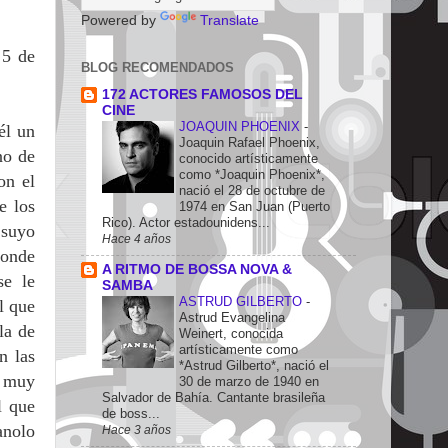
Powered by
Translate
 5 de
BLOG RECOMENDADOS
172 ACTORES FAMOSOS DEL
CINE
JOAQUIN PHOENIX
-
él un
Joaquin Rafael Phoenix,
no de
conocido artísticamente
como *Joaquin Phoenix*,
on el
nació el 28 de octubre de
e los
1974 en San Juan (Puerto
Rico). Actor estadounidens...
 suyo
Hace 4 años
donde
A RITMO DE BOSSA NOVA &
se le
SAMBA
ASTRUD GILBERTO
-
l que
Astrud Evangelina
la de
Weinert, conocida
artísticamente como
n las
*Astrud Gilberto*, nació el
s muy
30 de marzo de 1940 en
Salvador de Bahía. Cantante brasileña
l que
de boss...
anolo
Hace 3 años