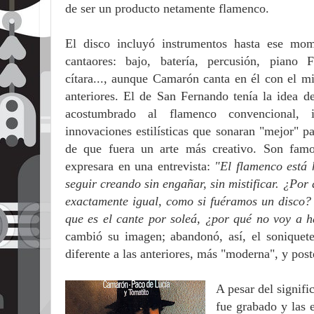
de ser un producto netamente flamenco.
El disco incluyó instrumentos hasta ese mo
cantaores: bajo, batería, percusión, piano Fe
cítara..., aunque Camarón canta en él con el m
anteriores. El de San Fernando tenía la idea d
acostumbrado al flamenco convencional, i
innovaciones estilísticas que sonaran "mejor" pa
de que fuera un arte más creativo. Son famos
expresara en una entrevista:
"El flamenco está 
seguir creando sin engañar, sin mistificar. ¿Por
exactamente igual, como si fuéramos un disco? S
que es el cante por soleá, ¿por qué no voy a h
cambió su imagen; abandonó, así, el soniquet
diferente a las anteriores, más "moderna", y po
A pesar del signifi
fue grabado y las e