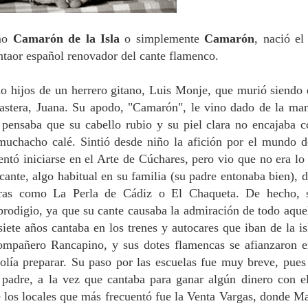
omo
Camarón de la Isla
o simplemente
Camarón
, nació el
taor español renovador del cante flamenco.
o hijos de un herrero gitano, Luis Monje, que murió siendo 
nastera, Juana. Su apodo, "Camarón", le vino dado de la ma
 pensaba que su cabello rubio y su piel clara no encajaba c
muchacho calé. Sintió desde niño la afición por el mundo d
tentó iniciarse en el Arte de Cúchares, pero vio que no era lo
 cante, algo habitual en su familia (su padre entonaba bien), 
uras como La Perla de Cádiz o El Chaqueta. De hecho, 
prodigio, ya que su cante causaba la admiración de todo aque
iete años cantaba en los trenes y autocares que iban de la is
ompañero Rancapino, y sus dotes flamencas se afianzaron e
solía preparar. Su paso por las escuelas fue muy breve, pue
 padre, a la vez que cantaba para ganar algún dinero con e
e los locales que más frecuentó fue la Venta Vargas, donde M