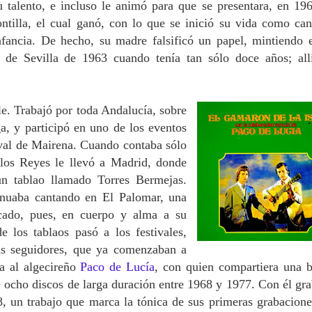
 talento, e incluso le animó para que se presentara, en 196
tilla, el cual ganó, con lo que se inició su vida como can
infancia. De hecho, su madre falsificó un papel, mintiendo 
a de Sevilla de 1963 cuando tenía tan sólo doce años; all
.
le. Trabajó por toda Andalucía, sobre
, y participó en uno de los eventos
ival de Mairena. Cuando contaba sólo
los Reyes le llevó a Madrid, donde
n tablao llamado Torres Bermejas.
nuaba cantando en El Palomar, una
icado, pues, en cuerpo y alma a su
 los tablaos pasó a los festivales,
us seguidores, que ya comenzaban a
a al algecireño
Paco de Lucía
, con quien compartiera una 
de ocho discos de larga duración entre 1968 y 1977. Con él gra
8, un trabajo que marca la tónica de sus primeras grabacione