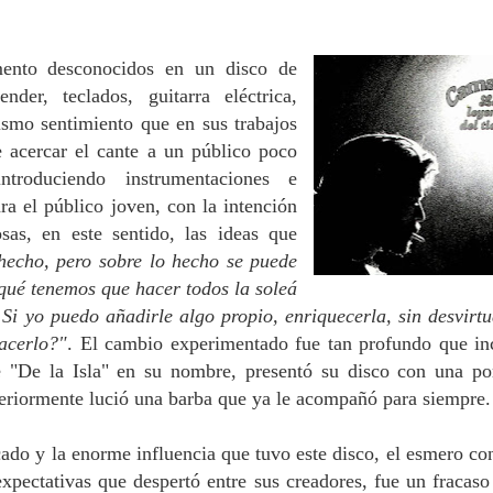
mento desconocidos en un disco de
nder, teclados, guitarra eléctrica,
ismo sentimiento que en sus trabajos
e acercar el cante a un público poco
ntroduciendo instrumentaciones e
ra el público joven, con la intención
as, en este sentido, las ideas que
hecho, pero sobre lo hecho se puede
 qué tenemos que hacer todos la soleá
i yo puedo añadirle algo propio, enriquecerla, sin desvirtu
acerlo?"
. El cambio experimentado fue tan profundo que in
e "De la Isla" en su nombre, presentó su disco con una po
steriormente lució una barba que ya le acompañó para siempre
cado y la enorme influencia que tuvo este disco, el esmero co
xpectativas que despertó entre sus creadores, fue un fracaso 