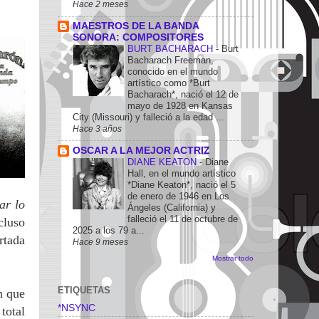
Hace 2 meses
MAESTROS DE LA BANDA
SONORA: COMPOSITORES
BURT BACHARACH
-
Burt
Bacharach Freeman,
conocido en el mundo
artístico como *Burt
Bacharach*, nació el 12 de
mayo de 1928 en Kansas
City (Missouri) y falleció a la edad ...
Hace 3 años
OSCAR A LA MEJOR ACTRIZ
DIANE KEATON
-
Diane
Hall, en el mundo artístico
*Diane Keaton*, nació el 5
de enero de 1946 en Los
ar lo
Ángeles (California) y
falleció el 11 de octubre de
cluso
2025 a los 79 a...
rtada
Hace 9 meses
.
Mostrar todo
ETIQUETAS
n que
*NSYNC
total