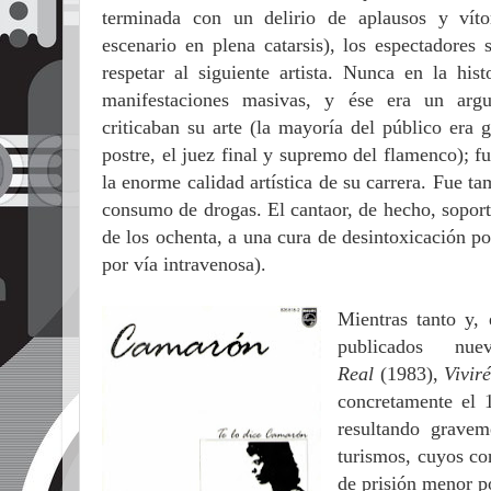
terminada con un delirio de aplausos y vít
escenario en plena catarsis), los espectadores 
respetar al siguiente artista. Nunca en la his
manifestaciones masivas, y ése era un argu
criticaban su arte (la mayoría del público era g
postre, el juez final y supremo del flamenco); f
la enorme calidad artística de su carrera. Fue 
consumo de drogas. El cantaor, de hecho, soport
de los ochenta, a una cura de desintoxicación p
por vía intravenosa).
Mientras tanto y,
publicados n
Real
(1983),
Vivir
concretamente el 
resultando gravem
turismos, cuyos co
de prisión menor p