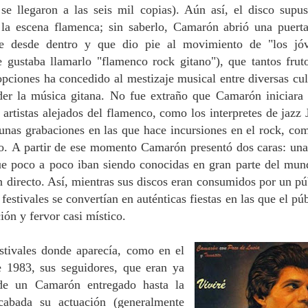
se llegaron a las seis mil copias). Aún así, el disco supu
 la escena flamenca; sin saberlo, Camarón abrió una puert
te desde dentro y que dio pie al movimiento de "los jó
e gustaba llamarlo "flamenco rock gitano"), que tantos frut
opciones ha concedido al mestizaje musical entre diversas cul
er la música gitana. No fue extraño que Camarón iniciara 
artistas alejados del flamenco, como los interpretes de jazz 
unas grabaciones en las que hace incursiones en el rock, co
io. A partir de ese momento Camarón presentó dos caras: un
que poco a poco iban siendo conocidas en gran parte del mun
en directo. Así, mientras sus discos eran consumidos por un pú
festivales se convertían en auténticas fiestas en las que el púb
ión y fervor casi místico.
tivales donde aparecía, como en el
 1983, sus seguidores, que eran ya
 de un Camarón entregado hasta la
abada su actuación (generalmente