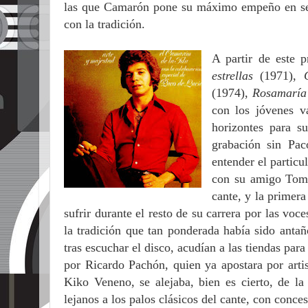
las que Camarón pone su máximo empeño en segu
con la tradición.
A partir de este 
estrellas
(1971),
(1974),
Rosamarí
con los jóvenes v
horizontes para s
grabación sin Pa
entender el particu
con su amigo Tomat
cante, y la primer
sufrir durante el resto de su carrera por las voc
la tradición que tan ponderada había sido anta
tras escuchar el disco, acudían a las tiendas pa
por Ricardo Pachón, quien ya apostara por art
Kiko Veneno, se alejaba, bien es cierto, de la
lejanos a los palos clásicos del cante, con conces