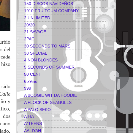
150 DISCOS NAVIDEÑOS
1910 FRUITGUM COMPANY
2 UNLIMITED
20/20
21 SAVAGE
2PAC
urbió
30 SECONDS TO MARS
s del
38 SPECIAL
écada
4 NON BLONDES
 hizo
5 SECONDS OF SUMMER
50 CENT
6ix9ine
 sido
999
Calle
A BOOGIE WIT DA HOODIE
año y
A FLOCK OF SEAGULLS
fico,
A PALO SEKO
s dos
A-HA
n año
A*TEENS
lado,
AALIYAH