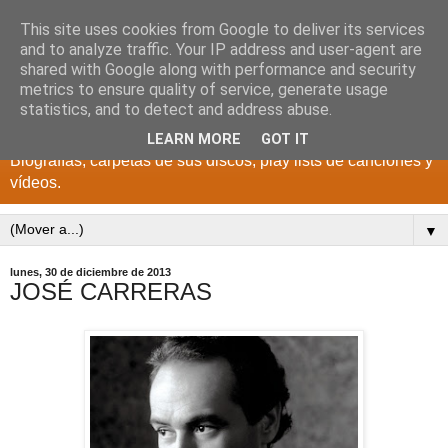
This site uses cookies from Google to deliver its services
DISCOS PARA EL
and to analyze traffic. Your IP address and user-agent are
shared with Google along with performance and security
RECUERDO
metrics to ensure quality of service, generate usage
statistics, and to detect and address abuse.
CANTANTES Y GRUPOS DE LOS AÑOS 1950 a 2022.
LEARN MORE
GOT IT
Biografías, carpetas de sus discos, play lists de canciones y
vídeos.
▼
lunes, 30 de diciembre de 2013
JOSÉ CARRERAS