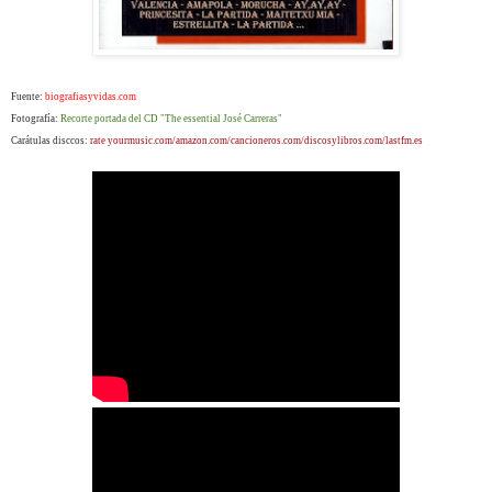
Fuente:
biografiasyvidas.com
Fotografía:
Recorte portada del CD "The essential José Carreras"
Carátulas disccos:
rate yourmusic.com/amazon.com/cancioneros.com/discosylibros.com/lastfm.es