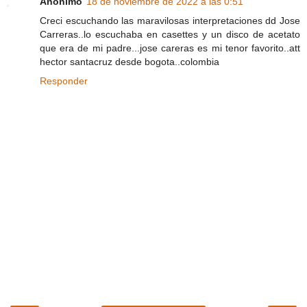
Anónimo
18 de noviembre de 2022 a las 0:51
Creci escuchando las maravilosas interpretaciones dd Jose
Carreras..lo escuchaba en casettes y un disco de acetato
que era de mi padre...jose careras es mi tenor favorito..att
hector santacruz desde bogota..colombia
Responder