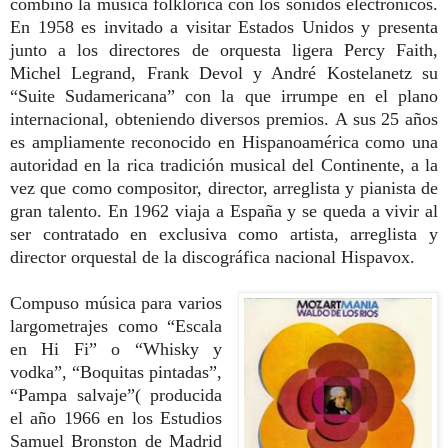
combinó la música folklórica con los sonidos electrónicos.
E
n 1958 es invitado a visitar Estados Unidos y presenta
junto a los directores de orquesta ligera Percy Faith,
Michel Legrand, Frank Devol y André Kostelanetz su
“Suite Sudamericana” con la que irrumpe en el plano
internacional, obteniendo diversos premios.
A sus 25 años
es ampliamente reconocido en Hispanoamérica como una
autoridad en la rica tradición musical del Continente, a la
vez que como compositor, director, arreglista y pianista de
gran talento.
En 1962 viaja a España y se queda a vivir al
ser contratado en exclusiva como artista, arreglista y
director orquestal de la discográfica nacional Hispavox.
Compuso música para varios
largometrajes como “Escala
en Hi Fi” o “Whisky y
vodka”, “Boquitas pintadas”,
“Pampa salvaje”( producida
el año 1966 en los Estudios
Samuel Bronston de Madrid