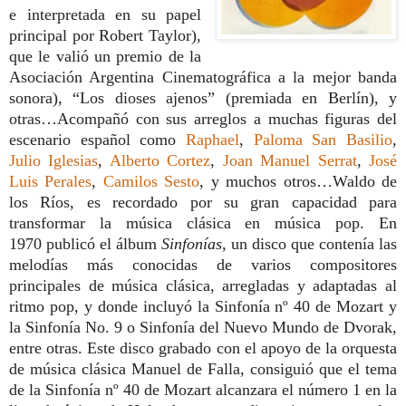
e interpretada en su papel
principal por Robert Taylor),
que le valió un premio de la
Asociación Argentina Cinematográfica a la mejor banda
sonora), “Los dioses ajenos” (premiada en Berlín), y
otras…
Acompañó con sus arreglos a muchas figuras del
escenario español como
Raphael
,
Paloma San Basilio
,
Julio Iglesias
,
Alberto Cortez
,
Joan Manuel Serrat
,
José
Luis Perales
,
Camilos Sesto
, y muchos otros…
Waldo de
los Ríos, es recordado por su gran capacidad para
transformar la música clásica en música pop. En
1970
publicó el álbum
Sinfonías
, un disco que contenía las
melodías más conocidas de varios compositores
principales de música clásica, arregladas y adaptadas al
ritmo pop,
y donde
incluyó la Sinfonía nº 40 de Mozart y
la Sinfonía No. 9 o Sinfonía del Nuevo Mundo de Dvorak,
entre otras. Este disco grabado con el apoyo de la orquesta
de música clásica Manuel de Falla, consiguió que el tema
de la Sinfonía nº 40 de Mozart
alcanzara el número 1 en la