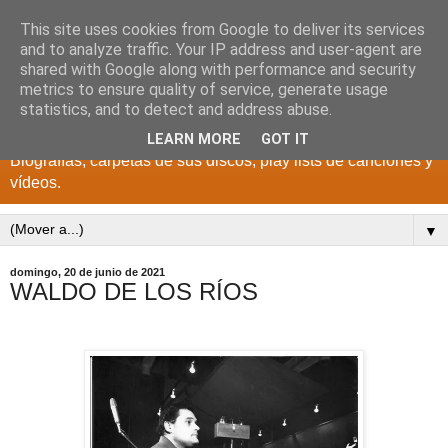
This site uses cookies from Google to deliver its services
DISCOS PARA EL
and to analyze traffic. Your IP address and user-agent are
shared with Google along with performance and security
RECUERDO
metrics to ensure quality of service, generate usage
statistics, and to detect and address abuse.
CANTANTES Y GRUPOS DE LOS AÑOS 1950 a 2022.
LEARN MORE
GOT IT
Biografías, carpetas de sus discos, play lists de canciones y
vídeos.
▼
domingo, 20 de junio de 2021
WALDO DE LOS RÍOS