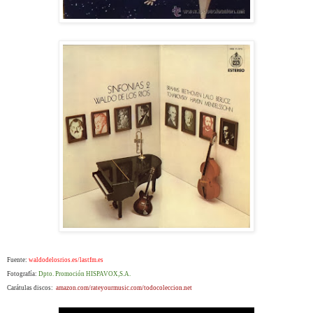
Fuente:
waldodelosrios.es/lastfm.es
Fotografía:
Dpto. Promoción HISPAVOX,S.A.
Carátulas discos:
amazon.com/rateyourmusic.com/todocoleccion.net