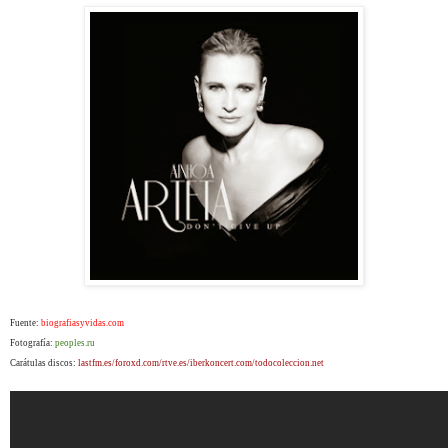
Fuente:
biografiasyvidas.com
Fotografía:
peoples.ru
Carátulas discos:
lastfm.es/foroxd.com/rtve.es/iberkoncert.com/todocoleccion.net