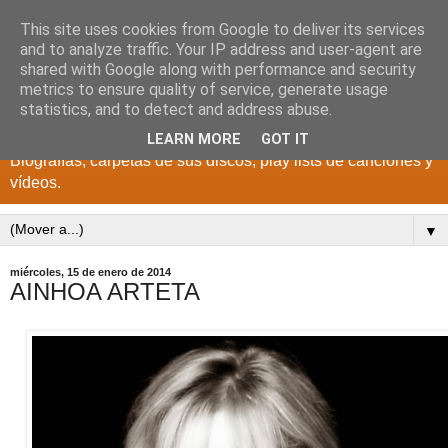
This site uses cookies from Google to deliver its services
DISCOS PARA EL
and to analyze traffic. Your IP address and user-agent are
shared with Google along with performance and security
RECUERDO
metrics to ensure quality of service, generate usage
statistics, and to detect and address abuse.
CANTANTES Y GRUPOS DE LOS AÑOS 1950 a 2022.
LEARN MORE
GOT IT
Biografías, carpetas de sus discos, play lists de canciones y
vídeos.
▼
miércoles, 15 de enero de 2014
AINHOA ARTETA