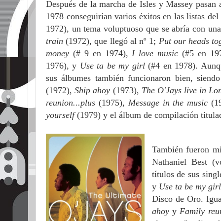
Después de la marcha de Isles y Massey pasan a
1978 conseguirían varios éxitos en las listas del
1972), un tema voluptuoso que se abría con una
train
(1972), que llegó al nº 1;
Put our heads to
money
(# 9 en 1974),
I love music
(#5 en 19
1976), y
Use ta be my girl
(#4 en 1978). Aunque
sus álbumes también funcionaron bien, siendo
(1972),
Ship ahoy
(1973),
The O'Jays live in Lo
reunion...plus
(1975),
Message in the music
(1
yourself
(1979) y el álbum de compilación titul
También fueron mi
Nathaniel Best (
títulos de sus sing
y
Use ta be my gir
Disco de Oro. Igu
ahoy
y
Family reu