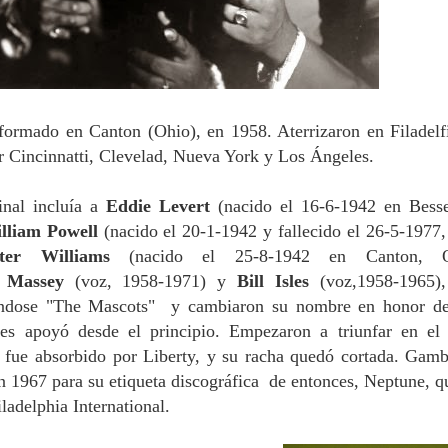
formado en Canton (Ohio), en 1958. Aterrizaron en Filadelf
r Cincinnatti, Clevelad, Nueva York y Los Ángeles.
inal incluía a
Eddie Levert
(nacido el 16-6-1942 en Bess
lliam Powell
(nacido el 20-1-1942 y fallecido el 26-5-1977,
ter Williams
(nacido el 25-8-1942 en Canton, O
 Massey
(voz, 1958-1971) y
Bill Isles
(voz,1958-1965)
ndose "The Mascots" y cambiaron su nombre en honor d
es apoyó desde el principio. Empezaron a triunfar en el 
e fue absorbido por Liberty, y su racha quedó cortada. Gam
en 1967 para su etiqueta discográfica de entonces, Neptune, q
ladelphia International.