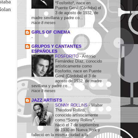
staba
*Fosforito*, nace en
Puente Genil (Córdoba) el
Nolan
3 de agosto de 1932, de
madre sevillana y padre co...
Hace 8 meses
GIRLS OF CINEMA
-
GRUPOS Y CANTANTES
ESPAÑOLES
FOSFORITO
-
Antonio
Fernández Díaz, conocido
artísticamente como
Fosforito, nace en Puente
Genil (Córdoba) el 3 de
agosto de 1932, de madre
sevillana y padre co...
Hace 8 meses
JAZZ ARTISTS
SONNY ROLLINS
-
Walter
Theodore Rollins,
conocido artísticamente
como *Sonny Rollins*,
nació el 7 de septiembre
de 1930 en Nueva York y
falleció en la misma ciudad a la...