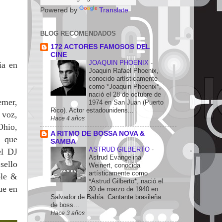
Powered by
Translate
BLOG RECOMENDADOS
172 ACTORES FAMOSOS DEL
CINE
JOAQUIN PHOENIX
-
ia en
Joaquin Rafael Phoenix,
conocido artísticamente
como *Joaquin Phoenix*,
nació el 28 de octubre de
emer,
1974 en San Juan (Puerto
Rico). Actor estadounidens...
 voz,
Hace 4 años
hio,
A RITMO DE BOSSA NOVA &
, que
SAMBA
ASTRUD GILBERTO
-
el DJ
Astrud Evangelina
sello
Weinert, conocida
artísticamente como
ble &
*Astrud Gilberto*, nació el
ue en
30 de marzo de 1940 en
Salvador de Bahía. Cantante brasileña
de boss...
Hace 3 años