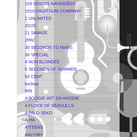
150 DISCOS NAVIDEÑOS
1910 FRUITGUM COMPANY
2 UNLIMITED
20/20
21 SAVAGE
2PAC
30 SECONDS TO MARS
38 SPECIAL
4 NON BLONDES
5 SECONDS OF SUMMER
50 CENT
6ix9ine
999
A BOOGIE WIT DA HOODIE
A FLOCK OF SEAGULLS
A PALO SEKO
A-HA
A*TEENS
AALIYAH