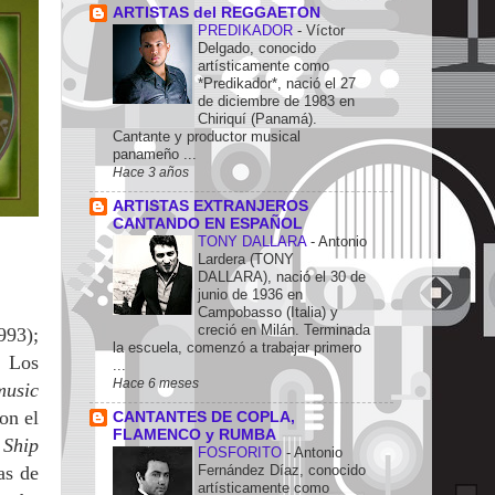
ARTISTAS del REGGAETON
PREDIKADOR
-
Víctor
Delgado, conocido
artísticamente como
*Predikador*, nació el 27
de diciembre de 1983 en
Chiriquí (Panamá).
Cantante y productor musical
panameño ...
Hace 3 años
ARTISTAS EXTRANJEROS
CANTANDO EN ESPAÑOL
TONY DALLARA
-
Antonio
Lardera (TONY
DALLARA), nació el 30 de
junio de 1936 en
Campobasso (Italia) y
creció en Milán. Terminada
993);
la escuela, comenzó a trabajar primero
.
Los
...
Hace 6 meses
music
on el
CANTANTES DE COPLA,
FLAMENCO y RUMBA
,
Ship
FOSFORITO
-
Antonio
Fernández Díaz, conocido
as de
artísticamente como