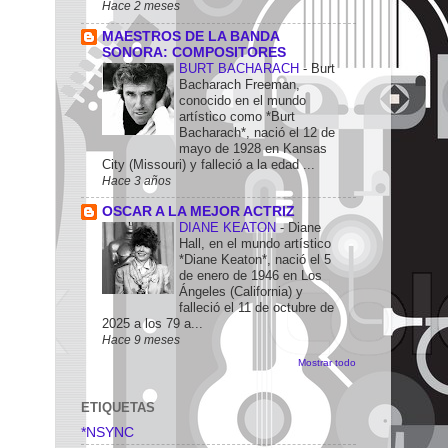
Hace 2 meses
MAESTROS DE LA BANDA
SONORA: COMPOSITORES
BURT BACHARACH
-
Burt
Bacharach Freeman,
conocido en el mundo
artístico como *Burt
Bacharach*, nació el 12 de
mayo de 1928 en Kansas
City (Missouri) y falleció a la edad ...
Hace 3 años
OSCAR A LA MEJOR ACTRIZ
DIANE KEATON
-
Diane
Hall, en el mundo artístico
*Diane Keaton*, nació el 5
de enero de 1946 en Los
Ángeles (California) y
falleció el 11 de octubre de
2025 a los 79 a...
Hace 9 meses
Mostrar todo
ETIQUETAS
*NSYNC