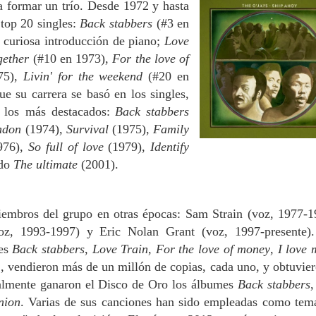
 formar un trío. Desde 1972 y hasta
 top 20 singles:
Back stabbers
(#3 en
 curiosa introducción de piano;
Love
gether
(#10 en 1973),
For the love of
75),
Livin' for the weekend
(#20 en
 su carrera se basó en los singles,
 los más destacados:
Back stabbers
ndon
(1974),
Survival
(1975),
Family
976),
So full of love
(1979),
Identify
ado
The ultimate
(2001).
embros del grupo en otras épocas: Sam Strain (voz, 1977-1
voz, 1993-1997) y Eric Nolan Grant (voz, 1997-presente)
les
Back stabbers
,
Love Train
,
For the love of money
,
I love 
l
, vendieron más de un millón de copias, cada uno, y obtuvier
almente ganaron el Disco de Oro los álbumes
Back stabbers
nion
. Varias de sus canciones han sido empleadas como tem