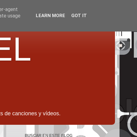
ser-agent
rate usage
LEARN MORE
GOT IT
EL
 de canciones y vídeos.
BUSCAR EN ESTE BLOG