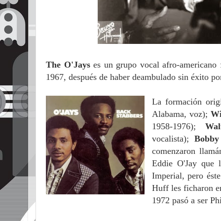
The O'Jays
es un grupo vocal afro-americano 
1967, después de haber deambulado sin éxito po
La formación orig
Alabama, voz);
Wi
1958-1976);
Wal
vocalista);
Bobby
comenzaron llamá
Eddie O'Jay que l
Imperial, pero ést
Huff les ficharon 
1972 pasó a ser Phi