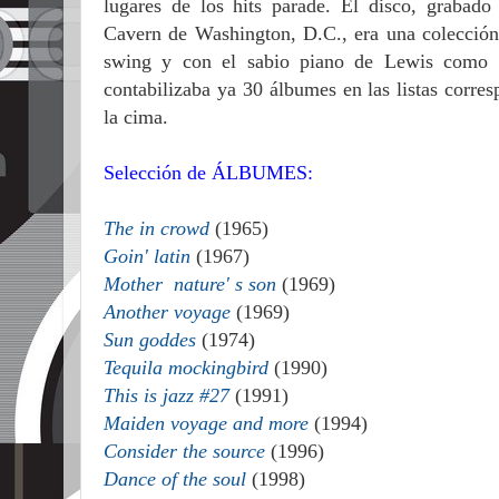
lugares de los hits parade. El disco, graba
Cavern de Washington, D.C., era una colección 
swing y con el sabio piano de Lewis como 
contabilizaba ya 30 álbumes en las listas corre
la cima.
Selección de ÁLBUMES:
The in crowd
(1965)
Goin' latin
(1967)
Mother nature' s son
(1969)
Another voyage
(1969)
Sun goddes
(1974)
Tequila mockingbird
(1990)
This is jazz #27
(1991)
Maiden voyage and more
(1994)
Consider the source
(1996)
Dance of the soul
(1998)