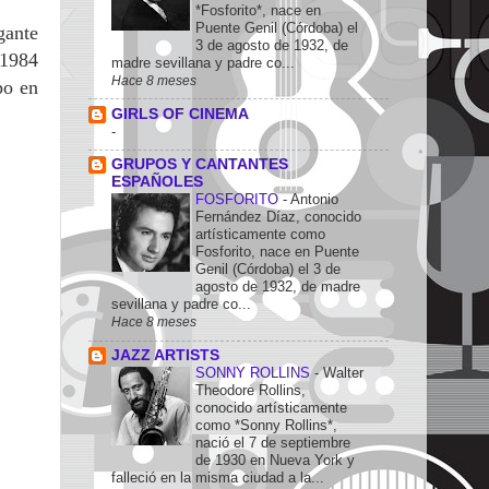
*Fosforito*, nace en
Puente Genil (Córdoba) el
gante
3 de agosto de 1932, de
 1984
madre sevillana y padre co...
Hace 8 meses
po en
GIRLS OF CINEMA
-
GRUPOS Y CANTANTES
ESPAÑOLES
FOSFORITO
-
Antonio
Fernández Díaz, conocido
artísticamente como
Fosforito, nace en Puente
Genil (Córdoba) el 3 de
agosto de 1932, de madre
sevillana y padre co...
Hace 8 meses
JAZZ ARTISTS
SONNY ROLLINS
-
Walter
Theodore Rollins,
conocido artísticamente
como *Sonny Rollins*,
nació el 7 de septiembre
de 1930 en Nueva York y
falleció en la misma ciudad a la...