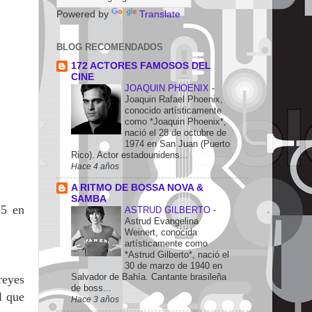
Powered by
Translate
BLOG RECOMENDADOS
172 ACTORES FAMOSOS DEL
CINE
JOAQUIN PHOENIX
-
Joaquin Rafael Phoenix,
conocido artísticamente
como *Joaquin Phoenix*,
nació el 28 de octubre de
1974 en San Juan (Puerto
Rico). Actor estadounidens...
Hace 4 años
A RITMO DE BOSSA NOVA &
SAMBA
35 en
ASTRUD GILBERTO
-
Astrud Evangelina
Weinert, conocida
artísticamente como
*Astrud Gilberto*, nació el
30 de marzo de 1940 en
Salvador de Bahía. Cantante brasileña
reyes
de boss...
l que
Hace 3 años