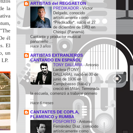
enzos
ARTISTAS del REGGAETON
de la
PREDIKADOR
-
Víctor
Delgado, conocido
ativa
artísticamente como
atum,
*Predikador*, nació el 27
de diciembre de 1983 en
 "The
Chiriquí (Panamá).
Cantante y productor musical
De él
panameño ...
s. El
Hace 3 años
o, un
ARTISTAS EXTRANJEROS
r LP.
CANTANDO EN ESPAÑOL
TONY DALLARA
-
Antonio
Lardera (TONY
DALLARA), nació el 30 de
junio de 1936 en
Campobasso (Italia) y
creció en Milán. Terminada
la escuela, comenzó a trabajar primero
...
Hace 6 meses
CANTANTES DE COPLA,
FLAMENCO y RUMBA
FOSFORITO
-
Antonio
Fernández Díaz, conocido
artísticamente como