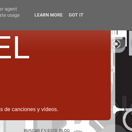
ser-agent
rate usage
LEARN MORE
GOT IT
EL
 de canciones y vídeos.
BUSCAR EN ESTE BLOG