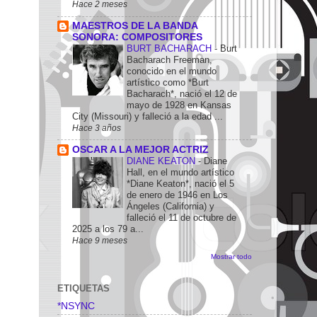
Hace 2 meses
MAESTROS DE LA BANDA
SONORA: COMPOSITORES
BURT BACHARACH
-
Burt
Bacharach Freeman,
conocido en el mundo
artístico como *Burt
Bacharach*, nació el 12 de
mayo de 1928 en Kansas
City (Missouri) y falleció a la edad ...
Hace 3 años
OSCAR A LA MEJOR ACTRIZ
DIANE KEATON
-
Diane
Hall, en el mundo artístico
*Diane Keaton*, nació el 5
de enero de 1946 en Los
Ángeles (California) y
falleció el 11 de octubre de
2025 a los 79 a...
Hace 9 meses
Mostrar todo
ETIQUETAS
*NSYNC