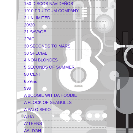
150 DISCOS NAVIDEÑOS
1910 FRUITGUM COMPANY
2 UNLIMITED
20/20
21 SAVAGE
2PAC
30 SECONDS TO MARS
38 SPECIAL
4 NON BLONDES
5 SECONDS OF SUMMER
50 CENT
6ix9ine
999
A BOOGIE WIT DA HOODIE
A FLOCK OF SEAGULLS
A PALO SEKO
A-HA
A*TEENS
AALIYAH