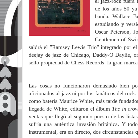
el jazz-rock fuer
de los años 50 ya 
banda, Wallace Bu
estudiando y vers
Oscar Peterson, J
Gentlemen of Swin
saldrá el "Ramsey Lewis Trio" integrado por el 
deejay de jazz de Chicago, Daddy-O Daylie, or
sello propiedad de Chess Records, la gran marca
Las cosas no funcionaron demasiado bien po
aficionados al jazz ni por los fanáticos del rock
como batería Maurice White, más tarde fundador
llegada de White, editaron el álbum
The in cr
ventas que llegó al segundo puesto de las list
sufría una auténtica invasión británica. Y to
instrumental, era en directo, dos circunstancias