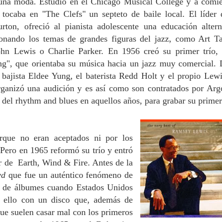
a una moda. Estudió en el Chicago Musical College y a comi
tocaba en "The Clefs" un septeto de baile local. El líder 
rton, ofreció al pianista adolescente una educación altern
ionando los temas de grandes figuras del jazz, como Art T
ohn Lewis o Charlie Parker. En 1956 creó su primer trío,
g", que orientaba su música hacia un jazz muy comercial. 
bajista Eldee Yung, el baterista Redd Holt y el propio Lewi
ganizó una audición y es así como son contratados por Arg
 del rhythm and blues en aquellos años, para grabar su prime
rque no eran aceptados ni por los
. Pero en 1965 reformó su trío y entró
 de Earth, Wind & Fire. Antes de la
owd
que fue un auténtico fenómeno de
as de álbumes cuando Estados Unidos
do ello con un disco que, además de
 que suelen casar mal con los primeros