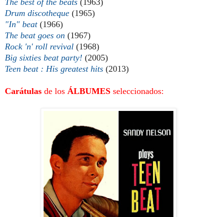
The best of the beats
(1963)
Drum discotheque
(1965)
"In" beat
(1966)
The beat goes on
(1967)
Rock 'n' roll revival
(1968)
Big sixties beat party!
(2005)
Teen beat : His greatest hits
(2013)
Carátulas
de los
ÁLBUMES
seleccionados: