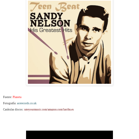
Fuente:
Planeta
Fotografía:
acerecords.co.uk
Carátulas discos:
rateyourmusic.com/amazon.com/lastfm.es