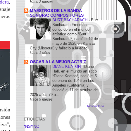
dera
,
Hace 2 meses
enaje
MAESTROS DE LA BANDA
SONORA: COMPOSITORES
meras
BURT BACHARACH
-
Burt
Bacharach Freeman,
conocido en el mundo
artístico como *Burt
Bacharach*, nació el 12 de
mayo de 1928 en Kansas
City (Missouri) y falleció a la edad ...
Hace 3 años
OSCAR A LA MEJOR ACTRIZ
DIANE KEATON
-
Diane
Hall, en el mundo artístico
*Diane Keaton*, nació el 5
de enero de 1946 en Los
Ángeles (California) y
falleció el 11 de octubre de
2025 a los 79 a...
Hace 9 meses
Mostrar todo
rsión
iones
ETIQUETAS
iva",
*NSYNC