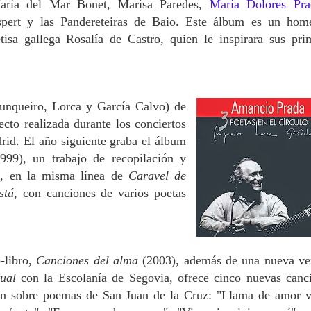
aría del Mar Bonet, Marisa Paredes,
María Dolores Pra
spert y las Pandereteiras de Baio. Este álbum es un hom
tisa gallega Rosalía de Castro, quien le inspirara sus pri
unqueiro, Lorca y García Calvo) de
cto realizada durante los conciertos
rid. El año siguiente graba el álbum
1999), un trabajo de recopilación y
al, en la misma línea de
Caravel de
stá
, con canciones de varios poetas
-libro,
Canciones del alma
(2003), además de una nueva ve
tual
con la Escolanía de Segovia, ofrece cinco nuevas canc
n sobre poemas de San Juan de la Cruz: "Llama de amor v