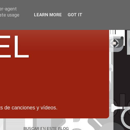
ser-agent
rate usage
LEARN MORE
GOT IT
EL
 de canciones y vídeos.
BUSCAR EN ESTE BLOG