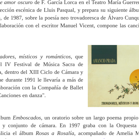
de amor oscuro
de F. García Lorca en el Teatro María Guerre
rección escénica de Lluis Pasqual, y prepara su siguiente ál
o
, de 1987, sobre la poesía neo trovadoresca de Álvaro Cunqu
laboración con el escritor Manuel Vicent, compone las canc
adores, místicos y románticos
, que
l IV Festival de Música Sacra de
a, dentro del XIII Ciclo de Cámara y
que durante 1991 le llevaría a más de
aboración con la Compañía de Ballet
Canciones en danza".
álbum
Emboscados
, un oratorio sobre un largo poema propio
as y conjunto de cámara. En 1997 graba con la Orquesta
licia el álbum
Rosas a Rosalía
, acompañado de Amelia 