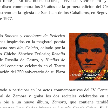
a fonte", "En una noche oscura", "Vivo sin vivir en mí" y
e disco conmemora los 25 años de la primera edición del
Cá
estreno en la Iglesia de San Juan de los Caballeros, en Segovi
e 1977.
ado
Sonetos y canciones de Federico
as inspirados en la magistral poesía
asta otro día, Chicho
, editado por la
go Chicho Sánchez Ferlosio;
Rosalía
 de Rosalía de Castro, y
Huellas de
 del concierto celebrado en el Teatro
ción del 250 aniversario de su Plaza
tado a participar en los actos conmemorativos del IV Cente
pal de Zamora y graba los dos recitales celebrados en 
an pie a un nuevo álbum,
Zamora
, que contiene tambi