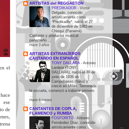
ARTISTAS del REGGAETON
PREDIKADOR
-
Víctor
Delgado, conocido
artísticamente como
*Predikador*, nació el 27
de diciembre de 1983 en
Chiriquí (Panamá).
Cantante y productor musical
panameño ...
Hace 3 años
ARTISTAS EXTRANJEROS
CANTANDO EN ESPAÑOL
TONY DALLARA
-
Antonio
en el
Lardera (TONY
DALLARA), nació el 30 de
junio de 1936 en
Campobasso (Italia) y
creció en Milán. Terminada
la escuela, comenzó a trabajar primero
 hace
...
Hace 6 meses
a ese
CANTANTES DE COPLA,
to de
FLAMENCO y RUMBA
imes,
FOSFORITO
-
Antonio
Fernández Díaz, conocido
trena
artísticamente como