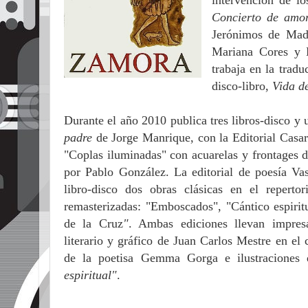
intervención de l
Concierto de amo
Jerónimos de Madr
Mariana Cores y H
trabaja en la trad
disco-libro,
Vida de
Durante el año 2010 publica tres libros-disco y
padre
de Jorge Manrique, con la Editorial Casar
"Coplas iluminadas" con acuarelas y frontages d
por Pablo González. La editorial de poesía Va
libro-disco dos obras clásicas en el repert
remasterizadas: "Emboscados", "Cántico espirit
de la Cruz
"
. Ambas ediciones llevan impresa
literario y gráfico de Juan Carlos Mestre en e
de la poetisa Gemma Gorga e ilustraciones
espiritual"
.