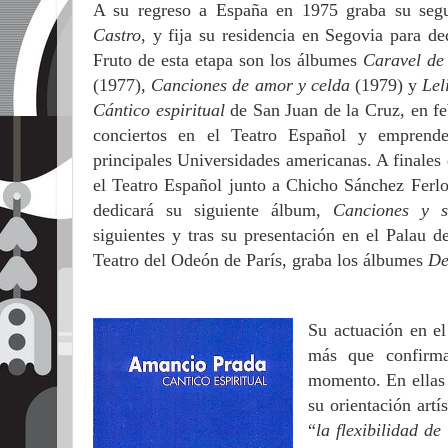
A su regreso a España en 1975 graba su se
Castro
, y fija su residencia en Segovia para de
Fruto de esta etapa son los álbumes
Caravel de
(1977),
Canciones de amor y celda
(1979) y
Lel
Cántico espiritual
de San Juan de la Cruz, en fe
conciertos en el Teatro Español y emprende
principales Universidades americanas. A finales
el Teatro Español junto a Chicho Sánchez Ferlo
dedicará su siguiente álbum,
Canciones y so
siguientes y tras su presentación en el Palau 
Teatro del Odeón de París, graba los álbumes
De
Su actuación en e
más que confirma
momento. En ellas s
su orientación art
“
la flexibilidad d