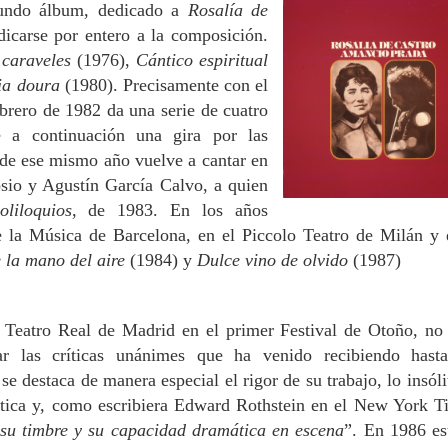
gundo álbum, dedicado a
Rosalía de
dicarse por entero a la composición.
 caraveles
(1976),
Cántico espiritual
ia doura
(1980). Precisamente con el
brero de 1982 da una serie de cuatro
 a continuación una gira por las
 de ese mismo año vuelve a cantar en
sio y Agustín García Calvo, a quien
liloquios
, de 1983. En los años
de la Música de Barcelona, en el Piccolo Teatro de Milán y 
 la mano del aire
(1984) y
Dulce vino de olvido
(1987)
l Teatro Real de Madrid en el primer Festival de Otoño, no
r las críticas unánimes que ha venido recibiendo hast
e destaca de manera especial el rigor de su trabajo, lo insóli
ística y, como escribiera Edward Rothstein en el New York T
e su timbre y su capacidad dramática en escena
”. En 1986 es