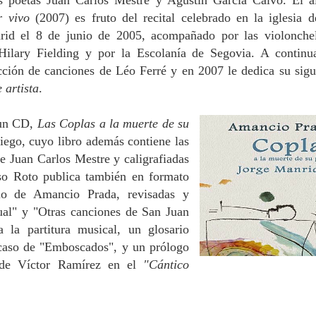
os poetas Juan Carlos Mestre y Agustín García Calvo. El 
r vivo
(2007)
es fruto del recital celebrado en la iglesia d
id el 8 de junio de 2005, acompañado por las violonchel
ilary Fielding y por la Escolanía de Segovia. A continu
ucción de canciones de Léo Ferré y en 2007 le dedica su sigu
 artista
.
 un CD,
Las Coplas a la muerte de su
iego, cuyo libro además contiene las
e Juan Carlos Mestre y caligrafiadas
so Roto publica también en formato
orio de Amancio Prada, revisadas y
ual"
y "Otras canciones de San Juan
 la partitura musical, un glosario
l caso de "Emboscados", y un prólogo
 de Víctor Ramírez en el
"Cántico