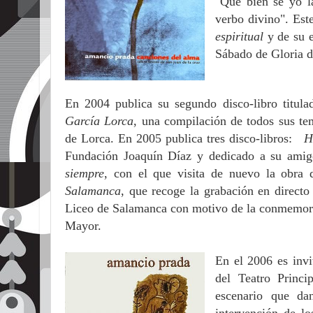
"Que bien sé yo l
verbo divino". Est
espiritual
y de su 
Sábado de Gloria d
En 2004 publica su segundo disco-libro titul
García Lorca
, una compilación de todos sus tem
de Lorca. En 2005 publica tres disco-libros:
H
Fundación Joaquín Díaz y dedicado a su ami
siempre
, con el que visita de nuevo la obra
Salamanca
, que recoge la grabación en directo
Liceo de Salamanca con motivo de la conmemora
Mayor.
En el 2006 es invi
del Teatro Princi
escenario que d