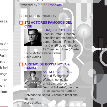
Powered by
Translate
BLOG RECOMENDADOS
esas,
172 ACTORES FAMOSOS DEL
CINE
JOAQUIN PHOENIX
-
Joaquin Rafael Phoenix,
conocido artísticamente
como *Joaquin Phoenix*,
ta de
nació el 28 de octubre de
ncias
1974 en San Juan (Puerto
Rico). Actor estadounidens...
arís.
Hace 4 años
os de
A RITMO DE BOSSA NOVA &
ichel
SAMBA
ASTRUD GILBERTO
-
orges
Astrud Evangelina
iones
Weinert, conocida
artísticamente como
os de
*Astrud Gilberto*, nació el
álbum
30 de marzo de 1940 en
Salvador de Bahía. Cantante brasileña
de boss...
Hace 3 años