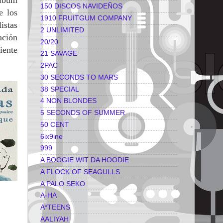
álbum
150 DISCOS NAVIDEÑOS
e los
1910 FRUITGUM COMPANY
istas
2 UNLIMITED
ación
20/20
iente
21 SAVAGE
2PAC
30 SECONDS TO MARS
38 SPECIAL
4 NON BLONDES
5 SECONDS OF SUMMER
50 CENT
6ix9ine
999
A BOOGIE WIT DA HOODIE
A FLOCK OF SEAGULLS
A PALO SEKO
A-HA
A*TEENS
AALIYAH