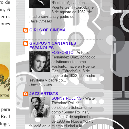
ro de
*Fosforito*, nace en
Puente Genil (Córdoba) el
bum,
A
3 de agosto de 1932, de
eiro.
madre sevillana y padre co...
Hace 8 meses
iones
GIRLS OF CINEMA
-
GRUPOS Y CANTANTES
ESPAÑOLES
FOSFORITO
-
Antonio
Fernández Díaz, conocido
artísticamente como
Fosforito, nace en Puente
Genil (Córdoba) el 3 de
agosto de 1932, de madre
sevillana y padre co...
Hace 8 meses
JAZZ ARTISTS
SONNY ROLLINS
-
Walter
Theodore Rollins,
conocido artísticamente
 para
como *Sonny Rollins*,
 Real
nació el 7 de septiembre
de 1930 en Nueva York y
Muge,
falleció en la misma ciudad a la...