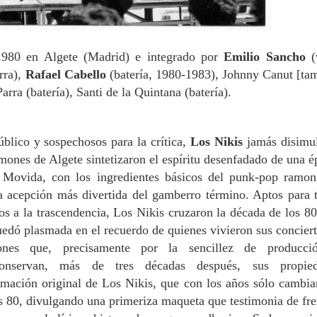
980 en Algete (Madrid) e integrado por
Emilio Sancho
(
rra),
Rafael Cabello
(batería, 1980-1983), Johnny Canut [ta
rra (batería), Santi de la Quintana (batería).
blico y sospechosos para la crítica,
Los Nikis
jamás disimu
mones de Algete sintetizaron el espíritu desenfadado de una é
a Movida, con los ingredientes básicos del punk-pop ramon
a acepción más divertida del gamberro término. Aptos para 
os a la trascendencia, Los Nikis cruzaron la década de los 80
uedó plasmada en el recuerdo de quienes vivieron sus conciert
ones que, precisamente por la sencillez de producci
 conservan, más de tres décadas después, sus propied
mación original de Los Nikis, que con los años sólo cambia
os 80, divulgando una primeriza maqueta que testimonia de fre