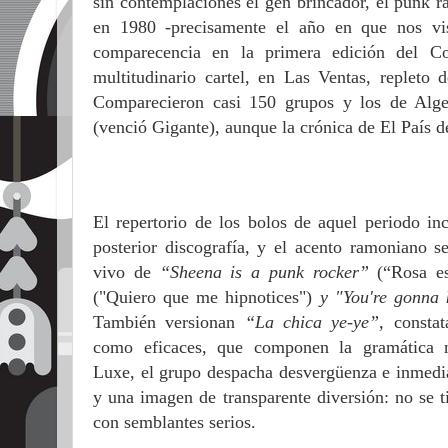
sin contemplaciones el gen brincador, el punk r
en 1980 -precisamente el año en que nos v
comparecencia en la primera edición del C
multitudinario cartel, en Las Ventas, replet
Comparecieron casi 150 grupos y los de Alget
(venció Gigante), aunque la crónica de El País de
El repertorio de los bolos de aquel periodo in
posterior discografía, y el acento ramoniano s
vivo de
“Sheena is a punk rocker”
(“Rosa e
("Quiero que me hipnotices")
y "You're gonna k
También versionan
“La chica ye-ye”,
constat
como eficaces, que componen la gramática 
Luxe, el grupo despacha desvergüenza e inmediat
y una imagen de transparente diversión: no se t
con semblantes serios.