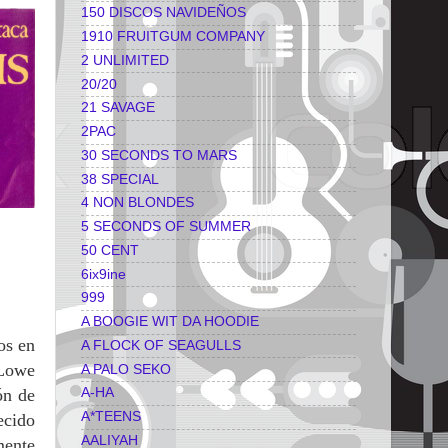
150 DISCOS NAVIDEÑOS
1910 FRUITGUM COMPANY
2 UNLIMITED
20/20
21 SAVAGE
2PAC
30 SECONDS TO MARS
38 SPECIAL
4 NON BLONDES
5 SECONDS OF SUMMER
50 CENT
6ix9ine
999
A BOOGIE WIT DA HOODIE
os en
A FLOCK OF SEAGULLS
 Lowe
A PALO SEKO
ón de
A-HA
A*TEENS
ecido
AALIYAH
mente