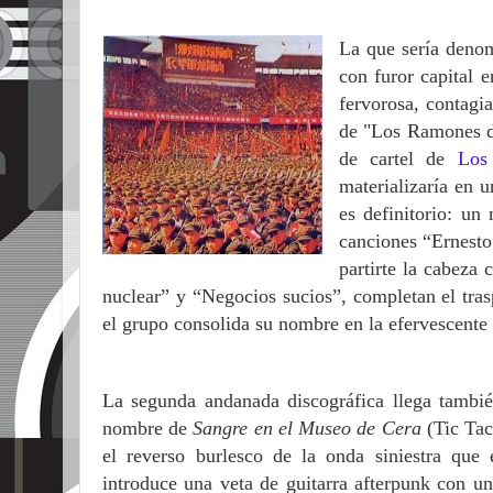
La que sería deno
con furor capital 
fervorosa, contagi
de "Los Ramones de
de cartel de
Los
materializaría en 
es definitorio: un
canciones “Ernesto”
partirte la cabeza 
nuclear” y “Negocios sucios”, completan el trasp
el grupo consolida su nombre en la efervescente
La segunda andanada discográfica llega tambi
nombre de
Sangre en el Museo de Cera
(Tic Tac
el reverso burlesco de la onda siniestra que 
introduce una veta de guitarra afterpunk con un