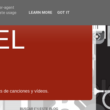
ser-agent
rate usage
LEARN MORE
GOT IT
EL
 de canciones y vídeos.
BUSCAR EN ESTE BLOG