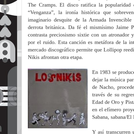
The Cramps. El disco ratifica la popularidad 
“Venganza”, la ironía histórica que sobreve
imaginario desquite de la Armada Invencible 
derrota británica. Da fé el mismísimo Jaime Pe
contrasta preciosismo sixtie con un atronador y
por el ruido. Esta canción es metáfora de la i
mercado discográfico permite que Lollipop reedi
Nikis afrontan otra etapa.
En 1983 se produce
dejar la música pa
de Nacho, proceden
través de su regre
Edad de Oro y Pist
en el efímero proy
Sabana, sabana/El 
Y así transcurren