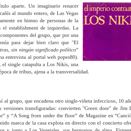
tulo aparte. Un imaginario renacer
cañís al mundo entero, de Las Vegas
riamente en himno de personas de la
 el establishment de izquierdas. La
s componentes del grupo, que por una
onía para dejar bien claro que "El
ras, sin ningún significado político
”
na entrevista al portal web popes80).
 el single catapulta a Los Nikis, una
poca de tribus, ajena a la transversalidad.
sí al grupo, que encadena otro single-viñeta infeccioso, 10 añ
as versiones transfiguradas: convierten "Green door" de Jim
de” y “A Song from under the floor” de Magazine en “Canci
onido marca de la casa explota en directo con el concierto ofr
os y junto a Los Vegetales, sus hermanos de alma. Firme