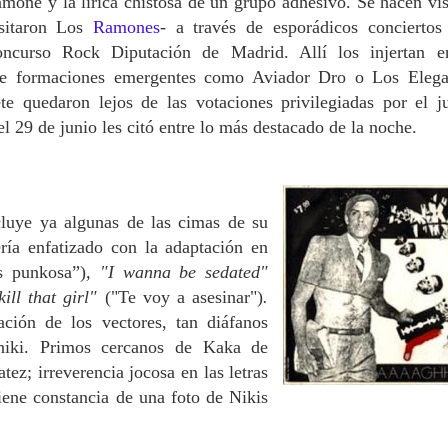
amone y la lírica chistosa de un grupo adhesivo. Se hacen vis
isitaron Los
Ramones
- a través de esporádicos conciertos
oncurso Rock Diputación de Madrid. Allí los injertan 
o de formaciones emergentes como Aviador Dro o Los Elega
e quedaron lejos de las votaciones privilegiadas por el j
l 29 de junio les citó entre lo más destacado de la noche.
cluye ya algunas de las cimas de su
ería enfatizado con la adaptación en
s punkosa”)
, "I wanna be sedated"
ill that girl"
("Te voy a asesinar")
.
ación de los vectores, tan diáfanos
niki. Primos cercanos de Kaka de
ez; irreverencia jocosa en las letras
iene constancia de una foto de Nikis