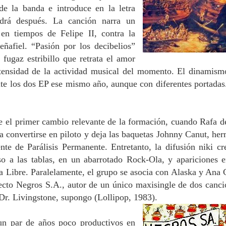
de la banda e introduce en la letra
ndrá después. La canción narra un
en tiempos de Felipe II, contra la
ñafiel. “Pasión por los decibelios”
 fugaz estribillo que retrata el amor
ntensidad de la actividad musical del momento. El dinamism
te los dos EP ese mismo año, aunque con diferentes portadas
 el primer cambio relevante de la formación, cuando Rafa d
ra convertirse en piloto y deja las baquetas Johnny Canut, he
te de Parálisis Permanente. Entretanto, la difusión niki cr
so a las tablas, en un abarrotado Rock-Ola, y apariciones 
a Libre. Paralelamente, el grupo se asocia con Alaska y Ana 
ecto Negros S.A., autor de un único maxisingle de dos canci
Dr. Livingstone, supongo (Lollipop, 1983).
 un par de años poco productivos en