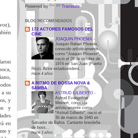
Powered by
Translate
BLOG RECOMENDADOS
voz),
172 ACTORES FAMOSOS DEL
mbién
CINE
JOAQUIN PHOENIX
-
Joaquin Rafael Phoenix,
conocido artísticamente
como *Joaquin Phoenix*,
nació el 28 de octubre de
laron
1974 en San Juan (Puerto
Rico). Actor estadounidens...
poca,
Hace 4 años
iano,
A RITMO DE BOSSA NOVA &
todos
SAMBA
 a su
ASTRUD GILBERTO
-
Astrud Evangelina
os, y
Weinert, conocida
ón y
artísticamente como
*Astrud Gilberto*, nació el
ades
30 de marzo de 1940 en
Salvador de Bahía. Cantante brasileña
rá en
de boss...
nte y
Hace 3 años