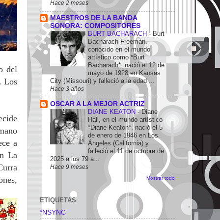
Hace 2 meses
MAESTROS DE LA BANDA
SONORA: COMPOSITORES
BURT BACHARACH
-
Burt
Bacharach Freeman,
conocido en el mundo
artístico como *Burt
Bacharach*, nació el 12 de
o del
mayo de 1928 en Kansas
. Los
City (Missouri) y falleció a la edad ...
Hace 3 años
OSCAR A LA MEJOR ACTRIZ
DIANE KEATON
-
Diane
ecide
Hall, en el mundo artístico
*Diane Keaton*, nació el 5
rmano
de enero de 1946 en Los
ece a
Ángeles (California) y
falleció el 11 de octubre de
en La
2025 a los 79 a...
Curra
Hace 9 meses
ones,
Mostrar todo
ETIQUETAS
*NSYNC