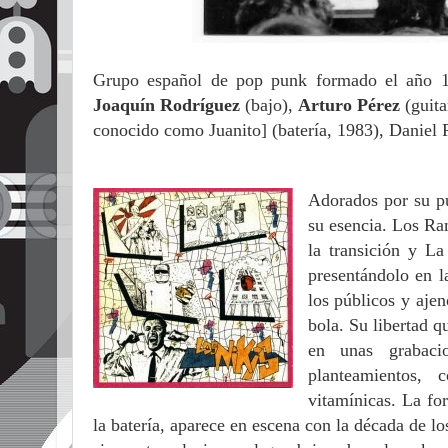
Grupo español de pop punk formado el año 1
Joaquín Rodríguez
(bajo),
Arturo Pérez
(guita
conocido como Juanito] (batería, 1983), Daniel Pa
Adorados por su pú
su esencia. Los Ra
la transición y L
presentándolo en l
los públicos y ajen
bola. Su libertad q
en unas grabaci
planteamientos,
vitamínicas.
La for
la batería, aparece en escena con la década de l