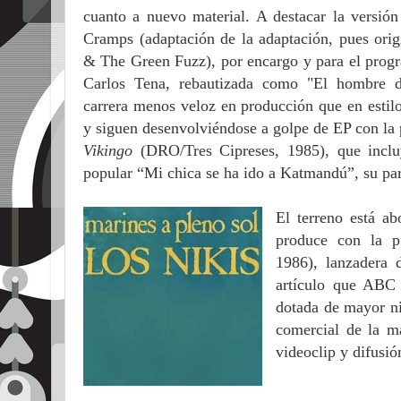
cuanto a nuevo material. A destacar la versió
Cramps (adaptación de la adaptación, pues ori
& The Green Fuzz), por encargo y para el progr
Carlos Tena, rebautizada como "El hombre de
carrera menos veloz en producción que en estil
y siguen desenvolviéndose a golpe de EP con la
Vikingo
(DRO/Tres Cipreses, 1985), que incluy
popular “Mi chica se ha ido a Katmandú”, su par
El terreno está a
produce con la 
1986),
lanzadera 
artículo que ABC 
dotada de mayor ni
comercial de la 
videoclip y difusió