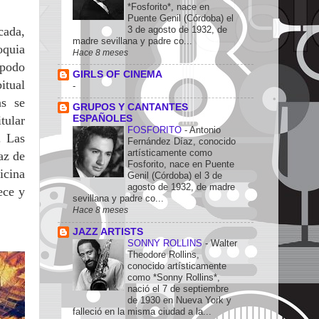
*Fosforito*, nace en
Puente Genil (Córdoba) el
3 de agosto de 1932, de
cada,
madre sevillana y padre co...
oquia
Hace 8 meses
apodo
GIRLS OF CINEMA
itual
-
as se
GRUPOS Y CANTANTES
tular
ESPAÑOLES
FOSFORITO
-
Antonio
. Las
Fernández Díaz, conocido
artísticamente como
az de
Fosforito, nace en Puente
cina
Genil (Córdoba) el 3 de
agosto de 1932, de madre
ece y
sevillana y padre co...
Hace 8 meses
JAZZ ARTISTS
SONNY ROLLINS
-
Walter
Theodore Rollins,
conocido artísticamente
como *Sonny Rollins*,
nació el 7 de septiembre
de 1930 en Nueva York y
falleció en la misma ciudad a la...