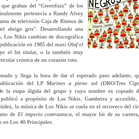
n que graban del “Greenfuzz” de los
ginalmente pertenecía a Randy Alvey
ama de televisión Caja de Ritmos de
l abrigo gris". Desarrollando una
o, Los Nikis cambian de discográfica
 publicación en 1985 del maxi
Olaf el
e el hit titular, o la también muy
ticular crónica de un corazón roto.
bonado y llega la hora de dar el esperado paso adelante, q
publicación del LP
Marines a pleno sol
(DRO/Tres Cipr
de la etapa álgida del grupo y cuyo nombre es copiado 
publicó a propósito de Los Nikis. Gamberra y accesible,
tidez, la música de Los Nikis se cuela en el recoveco del cir
mano de
El imperio contraataca
, el mayor hit de su carrera
n en Los 40 Principales.