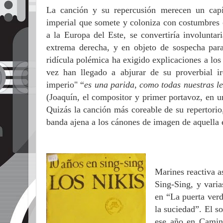
La canción y su repercusión merecen un capí
imperial que somete y coloniza con costumbres 
a la Europa del Este, se convertiría involunta
extrema derecha, y en objeto de sospecha para
ridícula polémica ha exigido explicaciones a lo
vez han llegado a abjurar de su proverbial ir
imperio" “
es una parida, como todas nuestras let
(Joaquín, el compositor y primer portavoz, en u
Quizás la canción más coreable de su repertorio,
banda ajena a los cánones de imagen de aquella é
Marines reactiva a
Sing-Sing, y vari
en “La puerta ver
la suciedad”. El s
ese año en Camin