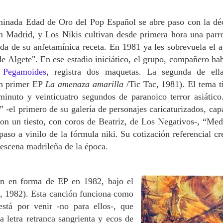
minada Edad de Oro del Pop Español se abre paso con la dé
en Madrid, y Los Nikis cultivan desde primera hora una parr
ada de su anfetamínica receta. En 1981 ya les sobrevuela el 
 Algete". En ese estadio iniciático, el grupo, compañero hab
 Pegamoides
, registra dos maquetas. La segunda de ell
un primer EP
La amenaza amarilla
/Tic Tac, 1981).
El tema ti
 minuto y veinticuatro segundos de paranoico terror asiático
 -el primero de su galería de personajes caricaturizados, cap
con un tiesto, con coros de Beatriz, de Los Negativos-,
“Medi
aso a vinilo de la fórmula niki. Su cotización referencial cr
 escena madrileña de la época.
én en forma de EP en 1982, bajo el
, 1982). Esta canción funciona como
está por venir -no para ellos-, que
a letra retranca sangrienta y ecos de