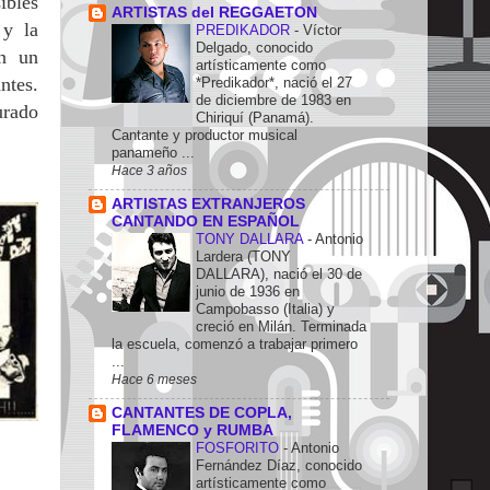
ibles
ARTISTAS del REGGAETON
 y la
PREDIKADOR
-
Víctor
Delgado, conocido
en un
artísticamente como
ntes.
*Predikador*, nació el 27
de diciembre de 1983 en
urado
Chiriquí (Panamá).
Cantante y productor musical
panameño ...
Hace 3 años
ARTISTAS EXTRANJEROS
CANTANDO EN ESPAÑOL
TONY DALLARA
-
Antonio
Lardera (TONY
DALLARA), nació el 30 de
junio de 1936 en
Campobasso (Italia) y
creció en Milán. Terminada
la escuela, comenzó a trabajar primero
...
Hace 6 meses
CANTANTES DE COPLA,
FLAMENCO y RUMBA
FOSFORITO
-
Antonio
Fernández Díaz, conocido
artísticamente como