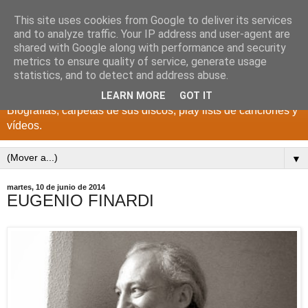
This site uses cookies from Google to deliver its services
DISCOS PARA EL
and to analyze traffic. Your IP address and user-agent are
shared with Google along with performance and security
RECUERDO
metrics to ensure quality of service, generate usage
statistics, and to detect and address abuse.
CANTANTES Y GRUPOS DE LOS AÑOS 1950 a 2022.
LEARN MORE
GOT IT
Biografías, carpetas de sus discos, play lists de canciones y
vídeos.
▼
martes, 10 de junio de 2014
EUGENIO FINARDI