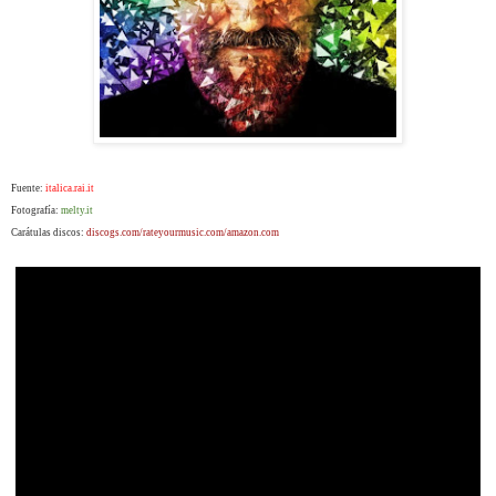
Fuente:
italica.rai.it
Fotografía:
melty.it
Carátulas discos:
discogs.com/rateyourmusic.com/amazon.com