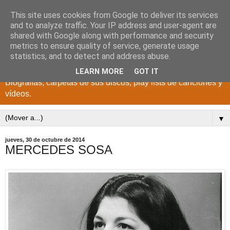
This site uses cookies from Google to deliver its services
DISCOS PARA EL
and to analyze traffic. Your IP address and user-agent are
shared with Google along with performance and security
RECUERDO
metrics to ensure quality of service, generate usage
statistics, and to detect and address abuse.
CANTANTES Y GRUPOS DE LOS AÑOS 1950 a 2022.
LEARN MORE
GOT IT
Biografías, carpetas de sus discos, play lists de canciones y
vídeos.
▼
jueves, 30 de octubre de 2014
MERCEDES SOSA