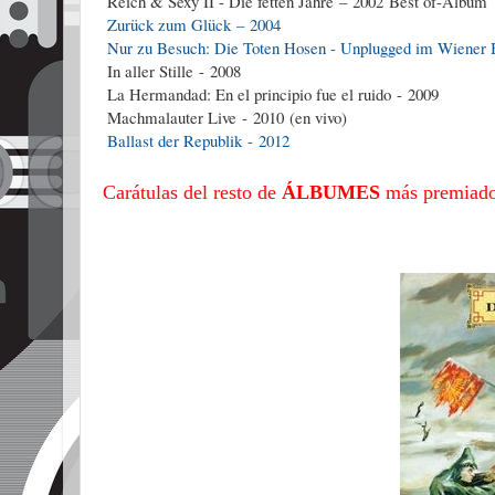
Reich & Sexy II - Die fetten Jahre – 2002 Best of-Album
Zurück zum Glück – 2004
Nur zu Besuch: Die Toten Hosen - Unplugged im Wiener B
In aller Stille - 2008
La Hermandad: En el principio fue el ruido - 2009
Machmalauter Live - 2010 (en vivo)
Ballast der Republik - 2012
Carátulas del resto de
ÁLBUMES
más premiado