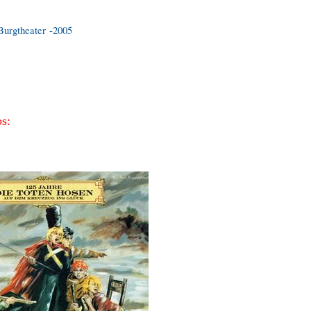
urgtheater -2005
s: