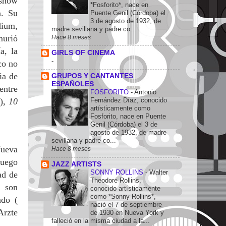
 show
*Fosforito*, nace en
n.
Su
Puente Genil (Córdoba) el
3 de agosto de 1932, de
dium,
madre sevillana y padre co...
murió
Hace 8 meses
a, la
GIRLS OF CINEMA
-
co no
ia de
GRUPOS Y CANTANTES
ESPAÑOLES
entre
FOSFORITO
-
Antonio
),
10
Fernández Díaz, conocido
artísticamente como
Fosforito, nace en Puente
Genil (Córdoba) el 3 de
agosto de 1932, de madre
sevillana y padre co...
Nueva
Hace 8 meses
luego
JAZZ ARTISTS
SONNY ROLLINS
-
Walter
ad de
Theodore Rollins,
, son
conocido artísticamente
como *Sonny Rollins*,
ndo (
nació el 7 de septiembre
Arzte
de 1930 en Nueva York y
falleció en la misma ciudad a la...