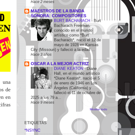
Hace 2 meses
MAESTROS DE LA BANDA
SONORA: COMPOSITORES
BURT BACHARACH
-
Burt
Bacharach Freeman,
conocido en el mundo
artístico como *Burt
Bacharach*, nació el 12 de
mayo de 1928 en Kansas
City (Missouri) y falleció a la edad ...
Hace 3 años
OSCAR A LA MEJOR ACTRIZ
DIANE KEATON
-
Diane
Hall, en el mundo artístico
*Diane Keaton*, nació el 5
, una
de enero de 1946 en Los
Ángeles (California) y
os de
falleció el 11 de octubre de
en en
2025 a los 79 a...
Hace 9 meses
ifras
Mostrar todo
ETIQUETAS
*NSYNC