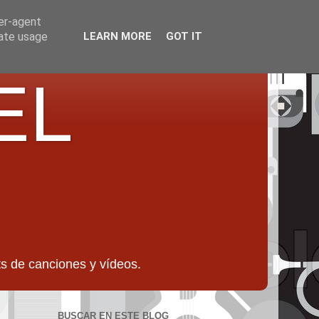
ser-agent
rate usage
LEARN MORE
GOT IT
EL
 de canciones y vídeos.
BUSCAR EN ESTE BLOG