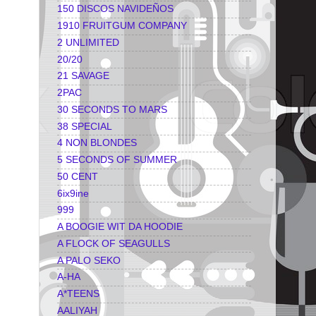
150 DISCOS NAVIDEÑOS
1910 FRUITGUM COMPANY
2 UNLIMITED
20/20
21 SAVAGE
2PAC
30 SECONDS TO MARS
38 SPECIAL
4 NON BLONDES
5 SECONDS OF SUMMER
50 CENT
6ix9ine
999
A BOOGIE WIT DA HOODIE
A FLOCK OF SEAGULLS
A PALO SEKO
A-HA
A*TEENS
AALIYAH