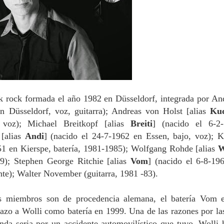
 rock formada el año 1982 en Düsseldorf, integrada por An
n Düsseldorf, voz, guitarra); Andreas von Holst [alias
Ku
 voz); Michael Breitkopf [alias
Breiti
] (nacido el 6-2
 [alias
Andi
] (nacido el 24-7-1962 en Essen, bajo, voz); K
51 en Kierspe, batería, 1981-1985); Wolfgang Rohde [alias
W
99); Stephen George Ritchie [alias
Vom
] (nacido el 6-8-19
ente); Walter November (guitarra, 1981 -83).
s miembros son de procedencia alemana, el batería Vom 
lazo a Wolli como batería en 1999. Una de las razones por la
anda seria por un accidente automovilístico que tuvo. Wolli 