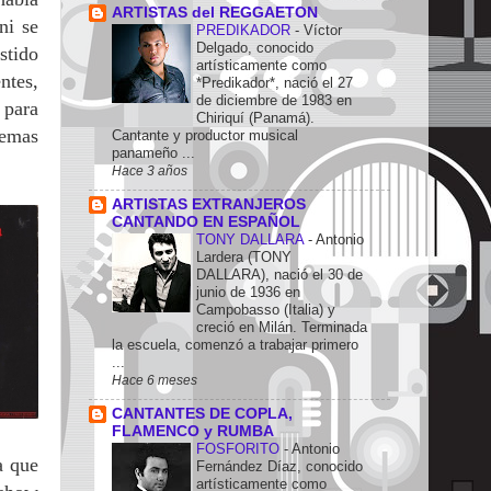
ARTISTAS del REGGAETON
ni se
PREDIKADOR
-
Víctor
Delgado, conocido
stido
artísticamente como
ntes,
*Predikador*, nació el 27
de diciembre de 1983 en
 para
Chiriquí (Panamá).
temas
Cantante y productor musical
panameño ...
Hace 3 años
ARTISTAS EXTRANJEROS
CANTANDO EN ESPAÑOL
TONY DALLARA
-
Antonio
Lardera (TONY
DALLARA), nació el 30 de
junio de 1936 en
Campobasso (Italia) y
creció en Milán. Terminada
la escuela, comenzó a trabajar primero
...
Hace 6 meses
CANTANTES DE COPLA,
FLAMENCO y RUMBA
FOSFORITO
-
Antonio
a que
Fernández Díaz, conocido
artísticamente como