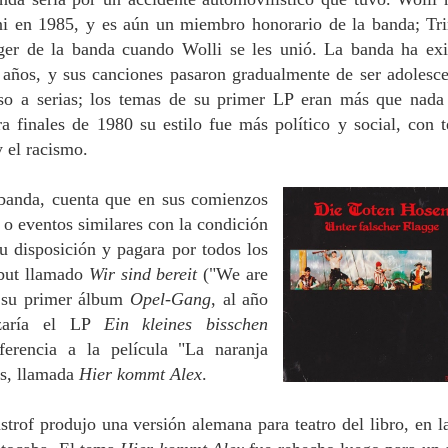
ni en 1985, y es aún un miembro honorario de la banda; Tri
ger de la banda cuando Wolli se les unió.
La banda ha exi
años, y sus canciones pasaron gradualmente de ser adolesce
eso a serias; los temas de su primer LP eran más que nada
ara finales de 1980 su estilo fue más político y social, con 
 el racismo.
a banda, cuenta que en sus comienzos
 o eventos similares con la condición
su disposición y pagara por todos los
ebut llamado
Wir sind bereit
("We are
r su primer álbum
Opel-Gang
, al año
nzaría el LP
Ein kleines bisschen
ferencia a la película "La naranja
és, llamada
Hier kommt Alex
.
trof produjo una versión alemana para teatro del libro, en l