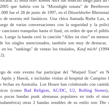
 tocaba. El tema
Hier kommt Alex
fue rehecho luego para un
2005 que habría con la "Moonlight sonata" de Beethove
.000 fue el 28 de junio de 1997, en el Düsseldorfer Rheinsta
as de sesenta mil fanáticos. Una chica llamada Rieke Lax, 
luego de varias conversaciones con la seguridad y la policí
 canciones tranquilas hasta el final, en orden de que el públi
co. Luego la banda creó la canción “Alles ist eins” en memor
de los singles mencionados, también son muy de destacar, 
 en los "rankings" de ventas los titulados,
Kauf mich!
(1994
2).
ego de este evento fue participar del "Warped Tour" en 
, Japón y Hawái, e incluidas visitas al hospital de Campino 
e fechas en Australia.
Los Hosen han colaborado con cantid
úsicos (como
Bad Religion
,
AC/DC
,
U2
,
Rolling Stones
)
as pocas bandas punk alemanas populares en todo el mu
Sudamérica) otras 2 bandas notables de su estilo son: Die 