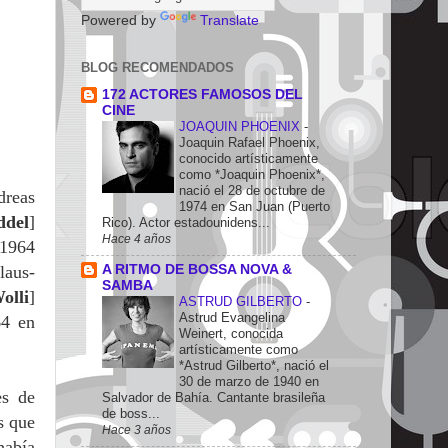
Powered by
Translate
BLOG RECOMENDADOS
172 ACTORES FAMOSOS DEL
CINE
JOAQUIN PHOENIX
-
Joaquin Rafael Phoenix,
conocido artísticamente
como *Joaquin Phoenix*,
nació el 28 de octubre de
dreas
1974 en San Juan (Puerto
ddel
]
Rico). Actor estadounidens...
Hace 4 años
-1964
A RITMO DE BOSSA NOVA &
laus-
SAMBA
olli
]
ASTRUD GILBERTO
-
Astrud Evangelina
64 en
Weinert, conocida
artísticamente como
*Astrud Gilberto*, nació el
30 de marzo de 1940 en
es de
Salvador de Bahía. Cantante brasileña
de boss...
s que
Hace 3 años
había