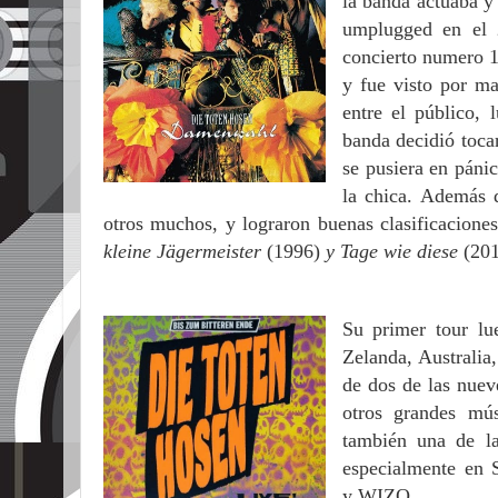
la banda actuaba y
umplugged en el 
concierto numero 1
y fue visto por m
entre el público, 
banda decidió tocar
se pusiera en páni
la chica. Además 
otros muchos, y lograron buenas clasificaciones
kleine Jägermeister
(1996)
y Tage wie diese
(201
Su primer tour lu
Zelanda, Australia
de dos de las nuev
otros grandes m
también una de l
especialmente en 
y WIZO.