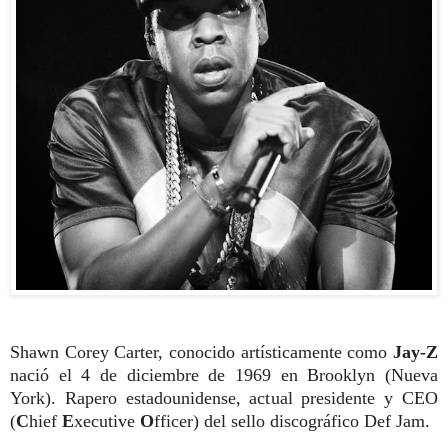
Shawn Corey Carter, conocido artísticamente como
Jay-Z
nació el 4 de diciembre de 1969 en Brooklyn (Nueva
York). Rapero estadounidense, actual presidente y CEO
(
C
hief
E
xecutive
O
fficer) del sello discográfico Def Jam.