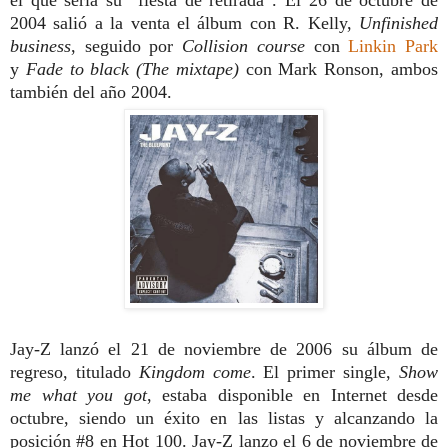
el que sería su “fiesta de retirada”. El 26 de octubre de
2004 salió a la venta el álbum con R. Kelly,
Unfinished
business
, seguido por
Collision course
con
Linkin Park
y
Fade to black (The mixtape)
con Mark Ronson, ambos
también del año 2004.
Jay-Z lanzó el 21 de noviembre de 2006 su álbum de
regreso, titulado
Kingdom come
. El primer single,
Show
me what you got
, estaba disponible en Internet desde
octubre, siendo un éxito en las listas y alcanzando la
posición #8 en Hot 100. Jay-Z lanzo el 6 de noviembre de