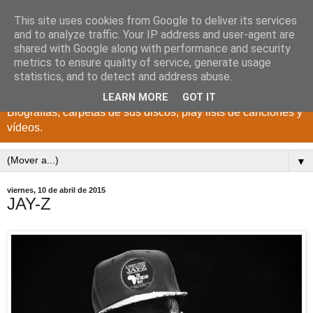
This site uses cookies from Google to deliver its services
DISCOS PARA EL
and to analyze traffic. Your IP address and user-agent are
shared with Google along with performance and security
RECUERDO
metrics to ensure quality of service, generate usage
statistics, and to detect and address abuse.
CANTANTES Y GRUPOS DE LOS AÑOS 1950 a 2022.
LEARN MORE
GOT IT
Biografías, carpetas de sus discos, play lists de canciones y
vídeos.
▼
viernes, 10 de abril de 2015
JAY-Z