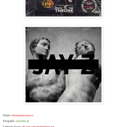
Fuente:
letrasdecanciones.cc
Fotografía:
typosthes.gr
Carátulas discos:
discogs.com/chartarchive.org