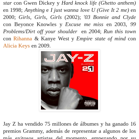
star
con Gwen Dickey y
Hard knock life (Ghetto anthem)
en 1998;
Anything
e
I just wanna love U (Give It 2 me)
en
2000;
Girls, Girls, Girls
(2002);
'03 Bonnie and Clyde
con Beyonce Knowles y
Excuse me miss
en 2003,
99
Problems/Dirt off your shoulder
en
2
004;
Run this town
con
Rihanna
& Kanye West y
Empire state of mind
con
Alicia Keys
en 2009.
Jay Z ha vendido 75 millones de álbumes y ha ganado 16
premios Grammy, además de representar a algunos de los
más exitosos artistas del momento, empezando por su