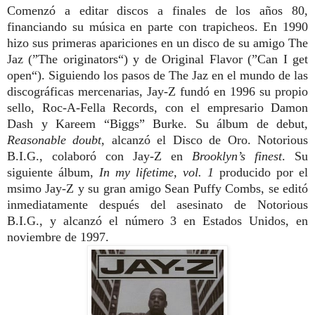
Comenzó a editar discos a finales de los años 80,
financiando su música en parte con trapicheos. En 1990
hizo sus primeras apariciones en un disco de su amigo The
Jaz (”The originators“) y de Original Flavor (”Can I get
open“). Siguiendo los pasos de The Jaz en el mundo de las
discográficas mercenarias, Jay-Z fundó en 1996 su propio
sello, Roc-A-Fella Records, con el empresario Damon
Dash y Kareem “Biggs” Burke. Su álbum de debut,
Reasonable doubt
, alcanzó el Disco de Oro. Notorious
B.I.G., colaboró con Jay-Z en
Brooklyn’s finest
. Su
siguiente álbum,
In my lifetime, vol. 1
producido por el
msimo Jay-Z y su gran amigo Sean Puffy Combs, se editó
inmediatamente después del asesinato de Notorious
B.I.G., y alcanzó el número 3 en Estados Unidos, en
noviembre de 1997.