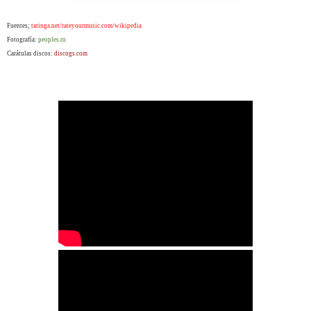
Fuentes;
taringa.net/rateyourmusic.com/wikipedia
Fotografía:
peoples.ru
Carátulas discos:
discogs.com