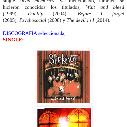
single
Dead memories
, ya mencionado, también se
hicieron conocidos los titulados,
Wait and bleed
(1999),
Duality
(2004),
Before I forge
t
(2005),
Psychosocial
(2008) y
The devil in I
(2014).
DISCOGRAFÍA seleccionada,
SINGLE: