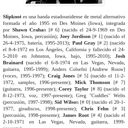
Slipknot
es una banda estadounidense de metal alternativo
formada el año 1995 en Des Moines (Iowa), integrada
por
Shawn Craha
n [# 6] (nacido el 24-9-1969 en Des
Moines, Iowa, percusión);
Joey Jordison
[# 1] (nacido el
26-4-1975, batería, 1995-2013);
Paul Gray
[# 2] (nacido
el 8-4-1972 en Los Ángeles, California y fallecido el 24-
5-2010 en Johnston, Iowa, bajo, 1995-2010);
Josh
Brainard
(nacido el 6-8-1974 en Las Vegas, Nevada,
guitarra, 1995-1999); Anders Colsefni [Andrew Rouw]
(voces, 1995-1997);
Craig Jones
[# 5] (nacido el 11-2-
1972, samples, 1996-presente);
Mick Thomson
[# 7]
(guitarra, 1996-presente);
Corey Taylor
[# 8] (nacido el
8-12-1973, voz, 1997-presente); Greg "Cuddles" Welts
(percusión, 1997-1998);
Sid Wilso
n [# 0] (nacido el 20-1-
1977, giradiscos, 1998-presente);
Chris Fehn
[# 3]
(percusión, 1998-presente);
James Root
[# 4] (nacido el
2-10-1971 en Las Vegas, Nevada, guitarra, 1999-