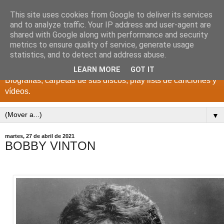
This site uses cookies from Google to deliver its services
DISCOS PARA EL
and to analyze traffic. Your IP address and user-agent are
shared with Google along with performance and security
RECUERDO
metrics to ensure quality of service, generate usage
statistics, and to detect and address abuse.
CANTANTES Y GRUPOS DE LOS AÑOS 1950 a 2022.
LEARN MORE
GOT IT
Biografías, carpetas de sus discos, play lists de canciones y
vídeos.
▼
martes, 27 de abril de 2021
BOBBY VINTON