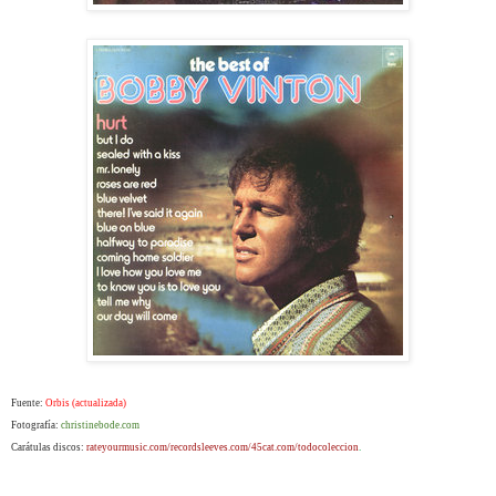
Fuente:
Orbis (actualizada)
Fotografía:
christinebode.com
Carátulas discos:
rateyourmusic.com/
recordsleeves.com/45cat.com/todocoleccion
.