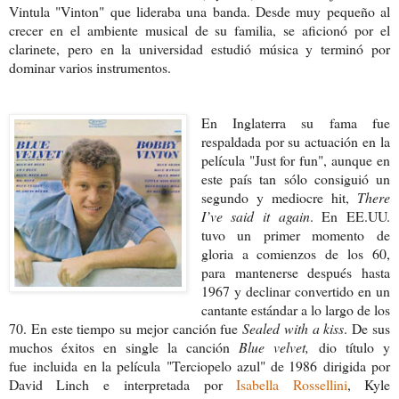
Vintula "Vinton" que lideraba una banda. Desde muy pequeño al
crecer en el ambiente musical de su familia, se aficionó por el
clarinete, pero en la universidad estudió música y terminó por
dominar varios instrumentos.
En Inglaterra su fama fue
respaldada por su actuación en la
película "Just for fun", aunque en
este país tan sólo consiguió un
segundo y mediocre hit,
There
I’ve said it again
. En EE.UU.
tuvo un primer momento de
gloria a comienzos de los 60,
para mantenerse después hasta
1967 y declinar convertido en un
cantante estándar a lo largo de los
70. En este tiempo su mejor canción fue
Sealed with a kiss
. De sus
muchos éxitos en single la canción
Blue velvet,
dio título y
fue incluida en la película "Terciopelo azul" de 1986
dirigida por
David Linch e interpretada por
Isabella Rossellini
, Kyle