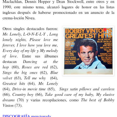
Maclachlan, Dennis Hopper y Dean Stockwell, entre otros y en
1990, este mismo tema, alcanzó lugares de honor en las listas
inglesas después de haberse promocionado en un anuncio de la
crema-loción Nivea.
Otros singles destacados fueron:
Mr. Lonely, L-O-N-E-L-Y
,
Long
lonely nights, Please love me
forever, I love how you love me,
Every day of my life
y
My melody
of love
.
Entre sus álbumes
destacan
Dancing at the
hop
(60),
Roses are red
(62),
Sings the big ones
(62),
Blue
velvet
(63),
Tell me why
(64),
Greatest hits
(64),
Mr. Lonely
(64),
Drive-in movie time
(65),
Sings satin pillows and careless
(66),
Country boy
(66),
Take good care of my baby,
My elusive
dreams
(70) y varias recopilaciones, como
The best of Bobby
Vinton
(73).
DISCOGRAFÍA mencionada,