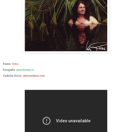
Fuente:
Orbis
Fotografía:
musicforums.ru
Carátulas discos:
rateyourmusic.com