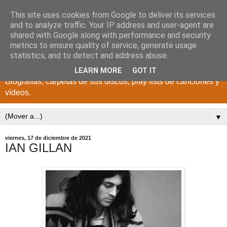
This site uses cookies from Google to deliver its services
DISCOS PARA EL
and to analyze traffic. Your IP address and user-agent are
shared with Google along with performance and security
RECUERDO
metrics to ensure quality of service, generate usage
statistics, and to detect and address abuse.
CANTANTES Y GRUPOS DE LOS AÑOS 1950 a 2022.
LEARN MORE
GOT IT
Biografías, carpetas de sus discos, play lists de canciones y
vídeos.
▼
viernes, 17 de diciembre de 2021
IAN GILLAN