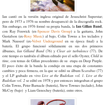
Ian cantó en la versión inglesa original de Jesuschrist Superstar;
pero de 1973 a 1976 su nombre desapareció de la discografía rock.
Ian Gillan Band
Sin embargo, en 1976 formó su
propia banda, la
,
con Ray Fenwick (ex-
Spencer Davis Group
) a la guitarra, John
Gustafson (ex-
Roxy Music
) al bajo, Colin Towns a los teclados y
Mark Nauseef (ex-
Velvet Underground
en su época final) a la
batería. El grupo funcionó sólidamente en sus dos primeros
álbumes,
Ian Gilland Band
(76) y
Clear air turbulence
(77). De
este tiempo es también el álbum editado por el sello Oyster,
Child in
time
, con temas de Gillan procedentes de su etapa en Deep Purple.
El poco éxito de la banda la condujo en una etapa de constantes
cambios y poca firmeza, en la que se editó su álbum S
carabus
(77)
y el LP grabado en vivo
Live at the Budokan vol. 1. Live at the
Budokan vol. 2
se editó en 1978 y por entonces
integraban el grupo
Colin Towns, Peter Barnacle (batería), Steve Townes (teclado), John
McCoy (bajo) y Liam Genochey (batería), entre otros.