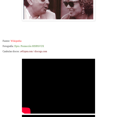
Fuente:
Wikipedia
Fotografía:
Dpto. Promoción HISPAVOX
Carátulas discos:
a45rpm.com / discogs.com