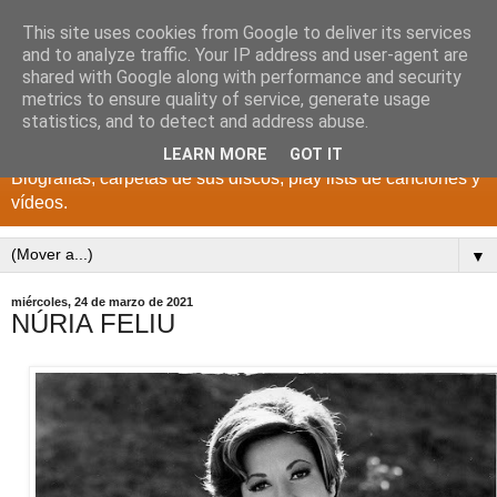
This site uses cookies from Google to deliver its services
DISCOS PARA EL
and to analyze traffic. Your IP address and user-agent are
shared with Google along with performance and security
RECUERDO
metrics to ensure quality of service, generate usage
statistics, and to detect and address abuse.
CANTANTES Y GRUPOS DE LOS AÑOS 1950 a 2022.
LEARN MORE
GOT IT
Biografías, carpetas de sus discos, play lists de canciones y
vídeos.
▼
miércoles, 24 de marzo de 2021
NÚRIA FELIU