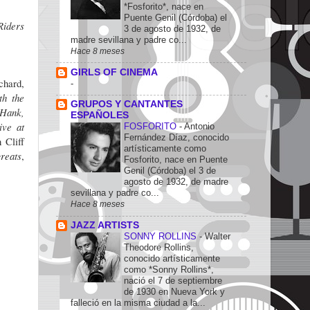
*Fosforito*, nace en
Puente Genil (Córdoba) el
Riders
3 de agosto de 1932, de
madre sevillana y padre co...
Hace 8 meses
GIRLS OF CINEMA
chard,
-
th
the
GRUPOS Y CANTANTES
Hank,
ESPAÑOLES
ive at
FOSFORITO
-
Antonio
Fernández Díaz, conocido
 Cliff
artísticamente como
greats
,
Fosforito, nace en Puente
Genil (Córdoba) el 3 de
agosto de 1932, de madre
sevillana y padre co...
Hace 8 meses
JAZZ ARTISTS
SONNY ROLLINS
-
Walter
Theodore Rollins,
conocido artísticamente
como *Sonny Rollins*,
nació el 7 de septiembre
de 1930 en Nueva York y
falleció en la misma ciudad a la...