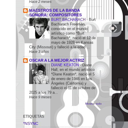
Hace 2 meses
MAESTROS DE LA BANDA
SONORA: COMPOSITORES
BURT BACHARACH
-
Burt
Bacharach Freeman,
conocido en el mundo
artístico como *Burt
Bacharach*, nació el 12 de
mayo de 1928 en Kansas
City (Missouri) y falleció a la edad ...
Hace 3 años
OSCAR A LA MEJOR ACTRIZ
DIANE KEATON
-
Diane
Hall, en el mundo artístico
*Diane Keaton*, nació el 5
de enero de 1946 en Los
Ángeles (California) y
falleció el 11 de octubre de
2025 a los 79 a...
Hace 9 meses
Mostrar todo
ETIQUETAS
*NSYNC