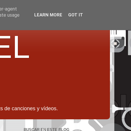
ser-agent
rate usage
LEARN MORE
GOT IT
EL
 de canciones y vídeos.
BUSCAR EN ESTE BLOG