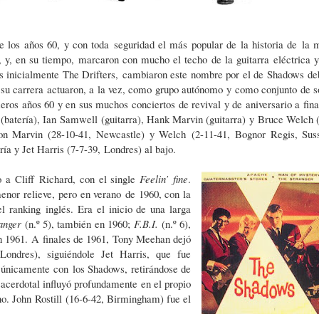
 los años 60, y con toda seguridad el más popular de la historia de la 
, y, en su tiempo, marcaron con mucho el techo de la guitarra eléctrica y
s inicialmente The Drifters, cambiaron este nombre por el de Shadows de
a su carrera actuaron, a la vez, como grupo autónomo y como conjunto de s
imeros años 60 y en sus muchos
conciertos de revival y de aniversario a fi
na
(batería), Ian
Samwell (guitarra), Hank Marvin (guitarra)
y Bruce Welch (
con Mar
vin (28-10-41, Newcastle) y Welch
(2-11-41, Bognor Regis, Sus
ería y Jet Harris (7-7-39,
Londres) al bajo.
o a Cliff
Richard, con el single
Feelin’ fine
.
menor relieve, pero en verano
de 1960, con la
el ranking
inglés. Era el inicio de una larga
ranger
(n.º 5), también en 1960;
F.B.I.
(n.º 6),
n 1961.
A finales de 1961, Tony Meehan dejó
 Londres), siguiéndole Jet Harris,
que fue
o únicamente con
los Shadows, retirándose de
sacerdotal influyó profundamente
en el propio
no. John
Rostill (16-6-42, Birmingham) fue el