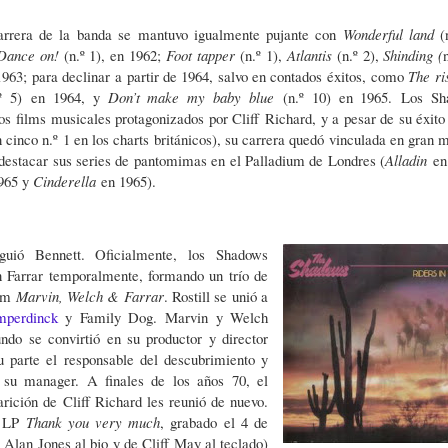
carrera de la
banda se mantuvo igualmente pujante con
Wonderful land
(
Dance on!
(n.º 1), en 1962;
Foot tapper
(n.º 1),
Atlantis
(n.º 2),
Shinding (
1963; para declinar
a partir de 1964, salvo en contados éxitos,
como
The ri
º 5)
en 1964, y
Don’t make my
baby blue
(n.º 10) en 1965.
Los Sh
los
films musicales protagonizados por Cliff Richard, y a pesar de su éxit
 cinco n.º 1 en los charts británicos), su carrera quedó vinculada en gran 
 destacar sus series de pantomimas en el Palladium de Londres (
Alladin
en
965 y
Cinderella
en 1965).
uió Bennett. Oficialmente, los Shadows
 Farrar temporalmente, formando un trío de
bum
Marvin, Welch & Farrar
. Rostill se unió a
mperdinck
y Family Dog. Marvin y Welch
undo se convirtió en su productor y director
u parte el responsable del descubrimiento y
n su manager. A finales de los años 70, el
rición de Cliff Richard les reunió de nuevo.
l LP
Thank you very much
, grabado el 4 de
Alan Jones al bjo y de Cliff May al teclado)