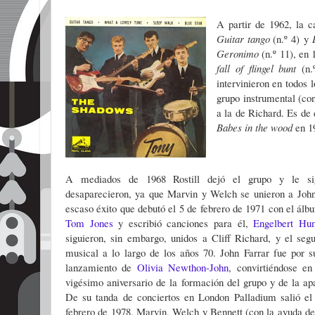
A partir de 1962, la 
Guitar tango
(n.º 4)
y
Ge
ronimo
(n.º 11), en 
fall of flingel bunt
(n.
intervinieron en todos 
grupo instrumental (con
a la de Richard. Es de
Babes in the wood
en 1
A mediados de 1968 Rostill dejó el grupo y le sig
desaparecieron, ya que Marvin y Welch se unieron a John
escaso éxito que debutó el 5 de febrero de 1971 con el ál
Tom Jones
y escribió canciones para él,
Engelbert Hu
siguieron, sin embargo, unidos a Cliff Richard, y el seg
musical a lo largo de los años 70. John Farrar fue por s
lanzamiento de
Olivia Newthon-John
, convirtiéndose e
vigésimo aniversario de la formación del grupo y de la apa
De su tanda de conciertos en London Palladium salió e
febrero de 1978. Marvin, Welch y Bennett (con la ayuda de 