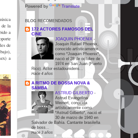
Powered by
Translate
música
BLOG RECOMENDADOS
 de la
172 ACTORES FAMOSOS DEL
bido a
CINE
oporte
JOAQUIN PHOENIX
-
Joaquin Rafael Phoenix,
les de
conocido artísticamente
bajo),
como *Joaquin Phoenix*,
sex) a
nació el 28 de octubre de
1974 en San Juan (Puerto
Rico). Actor estadounidens...
Hace 4 años
A RITMO DE BOSSA NOVA &
SAMBA
ASTRUD GILBERTO
-
Astrud Evangelina
Weinert, conocida
artísticamente como
*Astrud Gilberto*, nació el
30 de marzo de 1940 en
Salvador de Bahía. Cantante brasileña
de boss...
Hace 3 años