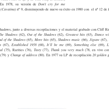
 En 1978, su versión de
Don't cry for me
 (Cavatina)
nº 9, disminuyendo de nuevo su éxito en 1980 con el nº 12 de
hadows, junto a diversas recopilaciones y el material grabado con Cliff Ri
The Shadows
(62),
Out of the Sha
dows
(62),
Greatest hits
(63),
Dance wi
d of the Sha
dows
(65),
More hits
(65),
Shadows music
(66),
Jigsaw
(67),
n
(67),
Established 1958
(68),
It’ll be
me
(69),
Something else
(69),
L
al
(75), Rarities (76),
Tasty
(77),
Thank you very much
(78, en
vivo con
(79)
y
Change of address
(80). En 1977 su LP
de recopilación
20 golden 