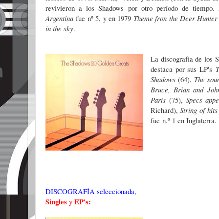
revivieron a los Shadows por otro período de tiempo.
Argentina
fue nº 5, y en 1979
Theme fron the Deer Hunter
in the sky
.
La discografía de los S
destaca por sus LP's
Shadows
(64),
The soun
Bruce, Brian and
Joh
Paris
(75),
Specs appe
Richard),
String of hits
fue
n.º 1 en Inglaterra.
DISCOGRAFÍA seleccionada,
Singles
EP's:
y