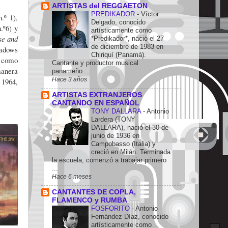
ARTISTAS del REGGAETON
PREDIKADOR
-
Víctor
n.º 1),
Delgado, conocido
n.º6) y
artísticamente como
se and
*Predikador*, nació el 27
de diciembre de 1983 en
adows
Chiriquí (Panamá).
o como
Cantante y productor musical
manera
panameño ...
Hace 3 años
 1964,
ARTISTAS EXTRANJEROS
CANTANDO EN ESPAÑOL
TONY DALLARA
-
Antonio
Lardera (TONY
DALLARA), nació el 30 de
junio de 1936 en
Campobasso (Italia) y
creció en Milán. Terminada
la escuela, comenzó a trabajar primero
...
Hace 6 meses
CANTANTES DE COPLA,
FLAMENCO y RUMBA
FOSFORITO
-
Antonio
Fernández Díaz, conocido
artísticamente como