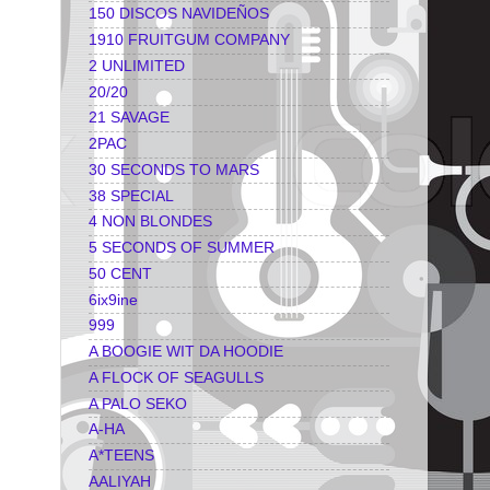
150 DISCOS NAVIDEÑOS
1910 FRUITGUM COMPANY
2 UNLIMITED
20/20
21 SAVAGE
2PAC
30 SECONDS TO MARS
38 SPECIAL
4 NON BLONDES
5 SECONDS OF SUMMER
50 CENT
6ix9ine
999
A BOOGIE WIT DA HOODIE
A FLOCK OF SEAGULLS
A PALO SEKO
A-HA
A*TEENS
AALIYAH