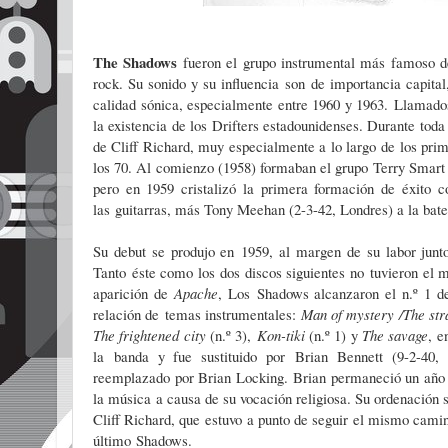
The Shadows
fueron el grupo instrumental más famoso de
rock. Su sonido y su influencia son de importancia capital
calidad sónica, especialmente entre 1960 y 1963. Llamado
la existencia de los Drifters estadounidenses. Durante tod
de Cliff Richard, muy especialmente a lo largo de los pr
los 70. Al comienzo (1958) forma
ban el grupo Terry Smart 
pero en 1959 cristali
zó la primera formación de éxito 
las
guitarras, más Tony Meehan (2-3-42, Lon
dres) a la bat
Su debut se produjo en
1959, al margen de su labor junt
Tanto
éste como los dos discos siguientes no
tuvieron el 
aparición de
Apache
, Los
Shadows alcanzaron el n.º 1 d
relación de
temas instrumentales:
Man of mystery /
The st
The frightened city
(n.º 3),
Kon-tiki
(n.º 1) y
The savage
, e
la
banda y fue sustituido por
Brian Bennett
(9-2-40,
reemplazado por Brian Locking.
Brian permaneció un añ
la música
a causa de su vocación religiosa. Su orde
nación 
Cliff Richard, que estuvo
a punto de seguir el mismo cami
último
Shadows.