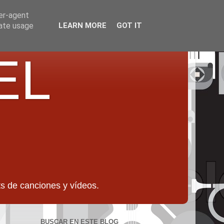
ser-agent
rate usage
LEARN MORE
GOT IT
EL
 de canciones y vídeos.
BUSCAR EN ESTE BLOG