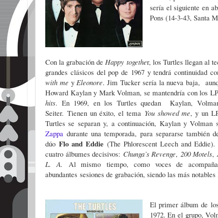
sería el siguiente en a
Pons (14-3-43, Santa M
Con la grabación de
Happy togethe
r, los Turtles llegan al 
grandes clásicos del pop de 1967 y tendrá continuidad c
with me
y
Eleonore
. Jim Tucker sería la nueva baja, aunq
Howard Kaylan y Mark Volman, se mantendría con los L
hits
. En 1969, en los Turtles quedan Kaylan, Volman
Seiter.
Tienen un éxito, el tema
You showed me
, y un L
Turtles se separan y, a continuación, Kaylan y Volman 
Zappa
durante una temporada, para separarse también de
Flo and Eddie
dúo
(The Phlorescent Leech and Eddie)
cuatro álbumes decisivos:
Chunga’s Revenge
,
200 Motels
,
L. A.
Al mismo tiempo, como voces de acompañam
abundantes sesiones de grabación, siendo las más notables 
El primer álbum de los
1972. En el grupo, Vol