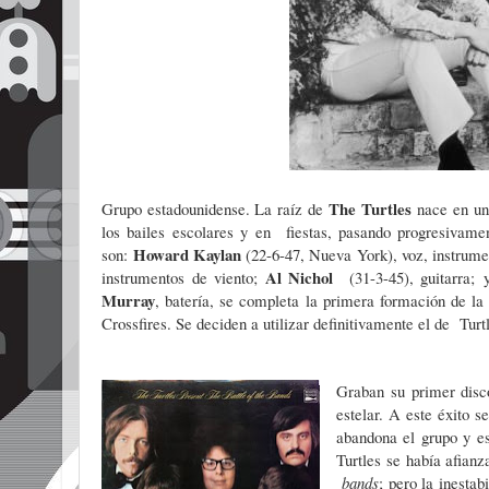
The
Turtles
Grupo estadounidense. La raíz de
nace en una
los bailes escolares y en fiestas, pasando progresivame
Howard Kaylan
son:
(22-6-47, Nueva York), voz, instrum
Al Nichol
instrumentos de viento;
(31-3-45), guitarra;
Murray
, batería, se completa la primera formación de l
Crossfires. Se deciden a utilizar definitivamente el de Turt
Graban su primer disc
estelar. A este éxito s
abandona el grupo y es
Turtles se había afia
bands
; pero la inesta