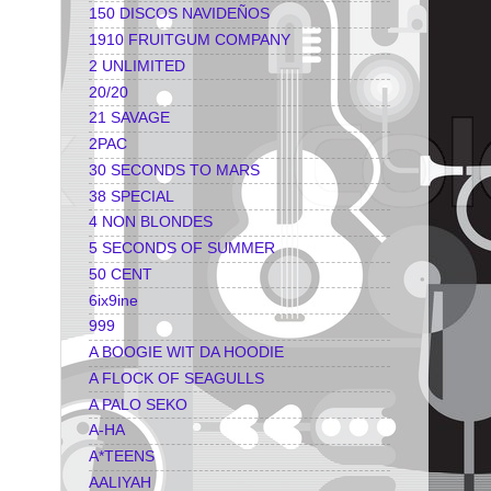
150 DISCOS NAVIDEÑOS
1910 FRUITGUM COMPANY
2 UNLIMITED
20/20
21 SAVAGE
2PAC
30 SECONDS TO MARS
38 SPECIAL
4 NON BLONDES
5 SECONDS OF SUMMER
50 CENT
6ix9ine
999
A BOOGIE WIT DA HOODIE
A FLOCK OF SEAGULLS
A PALO SEKO
A-HA
A*TEENS
AALIYAH