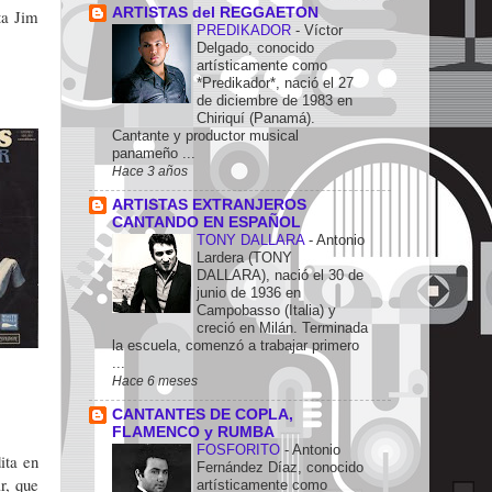
ARTISTAS del REGGAETON
ta Jim
PREDIKADOR
-
Víctor
Delgado, conocido
artísticamente como
*Predikador*, nació el 27
de diciembre de 1983 en
Chiriquí (Panamá).
Cantante y productor musical
panameño ...
Hace 3 años
ARTISTAS EXTRANJEROS
CANTANDO EN ESPAÑOL
TONY DALLARA
-
Antonio
Lardera (TONY
DALLARA), nació el 30 de
junio de 1936 en
Campobasso (Italia) y
creció en Milán. Terminada
la escuela, comenzó a trabajar primero
...
Hace 6 meses
CANTANTES DE COPLA,
FLAMENCO y RUMBA
FOSFORITO
-
Antonio
ita en
Fernández Díaz, conocido
r, que
artísticamente como