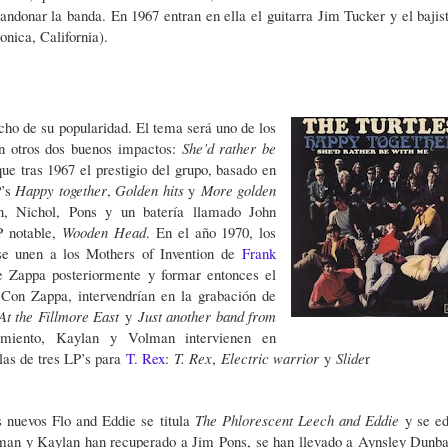
bandonar la banda. En 1967 entran en ella el guitarra Jim Tucker y el bajis
onica, California).
techo de su popularidad. El tema será uno de los
on otros dos buenos impactos:
She’d rather be
ue tras 1967 el prestigio del grupo, basado en
P’s
Happy together
,
Golden hits
y
More golden
, Nichol, Pons y un batería llamado John
P notable,
Wooden Head
. En el año 1970, los
se unen a los Mothers of Invention de
Frank
 Zappa posteriormente y formar entonces el
.
Con Zappa, intervendrían en la grabación de
At the Fillmore East
y
Just another band from
iento, Kaylan y Volman intervienen en
las de tres LP’s para
T. Rex
:
T. Rex
,
Electric warrior
y
Slide
r
 nuevos Flo and Eddie se titula
The Phlorescent Leech and Eddie
y se ed
man y Kaylan han recuperado a Jim Pons, se han llevado a Aynsley Dunba