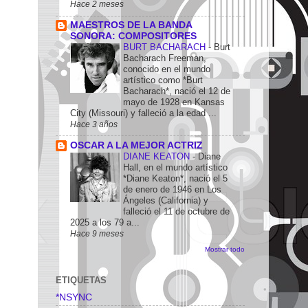
Hace 2 meses
MAESTROS DE LA BANDA
SONORA: COMPOSITORES
BURT BACHARACH
-
Burt
Bacharach Freeman,
conocido en el mundo
artístico como *Burt
Bacharach*, nació el 12 de
mayo de 1928 en Kansas
City (Missouri) y falleció a la edad ...
Hace 3 años
OSCAR A LA MEJOR ACTRIZ
DIANE KEATON
-
Diane
Hall, en el mundo artístico
*Diane Keaton*, nació el 5
de enero de 1946 en Los
Ángeles (California) y
falleció el 11 de octubre de
2025 a los 79 a...
Hace 9 meses
Mostrar todo
ETIQUETAS
*NSYNC