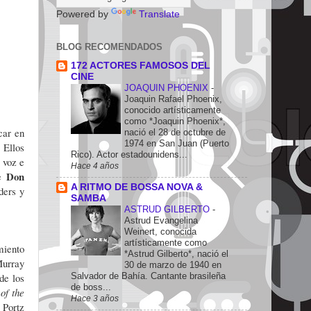
Powered by
Translate
BLOG RECOMENDADOS
172 ACTORES FAMOSOS DEL
CINE
JOAQUIN PHOENIX
-
Joaquin Rafael Phoenix,
conocido artísticamente
como *Joaquin Phoenix*,
car en
nació el 28 de octubre de
1974 en San Juan (Puerto
 Ellos
Rico). Actor estadounidens...
 voz e
Hace 4 años
Don
de
A RITMO DE BOSSA NOVA &
ders y
SAMBA
ASTRUD GILBERTO
-
Astrud Evangelina
Weinert, conocida
artísticamente como
miento
*Astrud Gilberto*, nació el
Murray
30 de marzo de 1940 en
Salvador de Bahía. Cantante brasileña
de los
de boss...
of the
Hace 3 años
 Portz