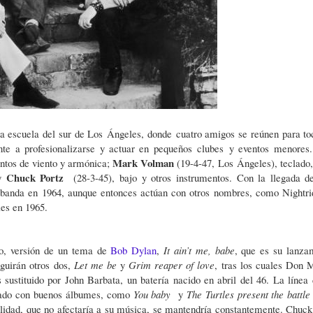
 escuela del sur de Los Ángeles, donde cuatro amigos se reúnen para to
nte a profesionalizarse y actuar en pequeños clubes y eventos menores.
Mark Volman
entos de viento y armónica;
(19-4-47, Los Ángeles), teclado,
Chuck Portz
 y
(28-3-45), bajo y otros instrumentos. Con la llegada 
a banda en 1964, aunque entonces actúan con otros nombres, como Nightri
les en 1965.
o, versión de un tema de
Bob Dylan
,
It ain’t me, babe
, que es su lanza
eguirán otros dos,
Let me be
y
Grim reaper of love
, tras los cuales Don 
 sustituido por John Barbata, un batería nacido en abril del 46. La línea 
nzado con buenos álbumes, como
You baby
y
The Turtles present the battle 
bilidad, que no afectaría a su música, se mantendría constantemente. Chuck