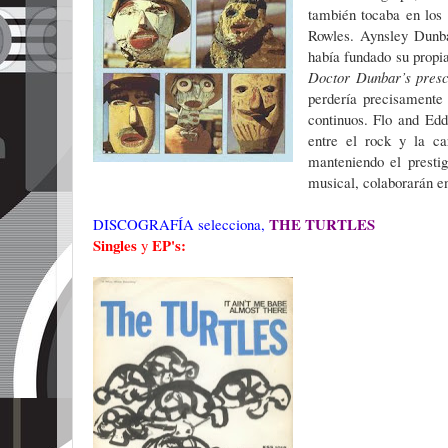
también tocaba en los
Rowles. Aynsley Dunba
había fundado su propi
Doctor Dunbar’s presc
perdería precisamente
continuos. Flo and Ed
entre el rock y la ca
manteniendo el presti
musical, colaborarán en
THE TURTLES
DISCOGRAFÍA selecciona,
Singles
EP's:
y