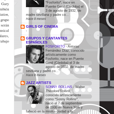
*Fosforito*, nace en
y Gary
Puente Genil (Córdoba) el
ambién
3 de agosto de 1932, de
iation
,
madre sevillana y padre co...
grupo
Hace 8 meses
 serán
GIRLS OF CINEMA
usical
-
lares,
GRUPOS Y CANTANTES
rabajo
ESPAÑOLES
FOSFORITO
-
Antonio
Fernández Díaz, conocido
artísticamente como
Fosforito, nace en Puente
Genil (Córdoba) el 3 de
agosto de 1932, de madre
sevillana y padre co...
Hace 8 meses
JAZZ ARTISTS
SONNY ROLLINS
-
Walter
Theodore Rollins,
conocido artísticamente
como *Sonny Rollins*,
nació el 7 de septiembre
de 1930 en Nueva York y
falleció en la misma ciudad a la...