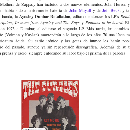
 Mothers de Zappa,y han incluido a dos nuevos elementos, John Herron 
r había sido anteriormente batería de
John Mayall
y de
Jeff Beck
; y t
Aynsley Dunbar Retaliation
a banda, la
, editando entonces los LP’s
Retal
ription
,
To mum from Aynsley and The Boys
y
Remains to be heard.
El 
 en 1973 a Dumbar, al editarse el segundo LP. Más tarde, los cambios
die (Volman y Kaylan) mantendrán a lo largo de los años 70 una línea m
ricatura ácida. Su estilo irónico y las gotas de humor les harán popu
gio del pasado, aunque ya sin repercusión discográfica. Además de su t
 prensa y radio, siempre enfocando su labor bajo el prisma de la parodia.