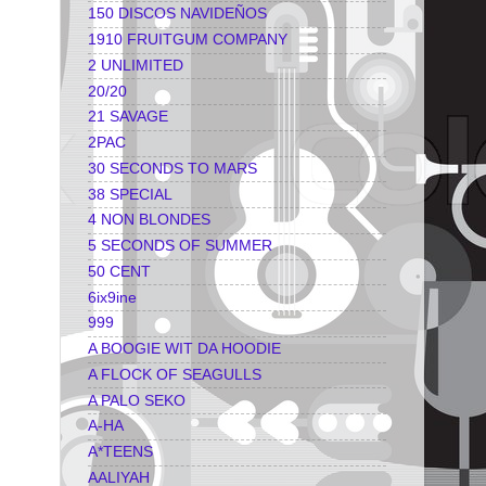
150 DISCOS NAVIDEÑOS
1910 FRUITGUM COMPANY
2 UNLIMITED
20/20
21 SAVAGE
2PAC
30 SECONDS TO MARS
38 SPECIAL
4 NON BLONDES
5 SECONDS OF SUMMER
50 CENT
6ix9ine
999
A BOOGIE WIT DA HOODIE
A FLOCK OF SEAGULLS
A PALO SEKO
A-HA
A*TEENS
AALIYAH