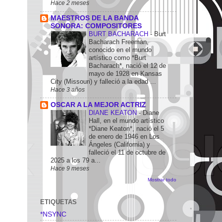
Hace 2 meses
MAESTROS DE LA BANDA
SONORA: COMPOSITORES
BURT BACHARACH
-
Burt
Bacharach Freeman,
conocido en el mundo
artístico como *Burt
Bacharach*, nació el 12 de
mayo de 1928 en Kansas
City (Missouri) y falleció a la edad ...
Hace 3 años
OSCAR A LA MEJOR ACTRIZ
DIANE KEATON
-
Diane
Hall, en el mundo artístico
*Diane Keaton*, nació el 5
de enero de 1946 en Los
Ángeles (California) y
falleció el 11 de octubre de
2025 a los 79 a...
Hace 9 meses
Mostrar todo
ETIQUETAS
*NSYNC