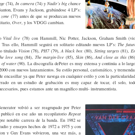
age
(74),
In camera
(74) y
Nadir’s
big chance
Banton, Evans y Jackson, grabándose 4 LP’s:
t zone
(77) antes de que se produzcan nuevos
tario,
Over
, y los VDGG cambian.
o
Vital live
(78) con Hammill, Nic Potter, Jackson, Graham Smith (vio
. Tras ello, Hammill seguirá en solitario editando nuevos LP’s:
The futu
io titulado
Vision
(78),
PH7
(79),
A black box
(80),
Sitting targets
(81),
En
he love song
(84),
The margin-live
(85),
Skin
(86),
And close as this
(86
 of water
(90). La discografía dePeter es muy extensa y continúa a lo largo
 2000 con nuevos lanzamientos. Su estilo personal, carismático, y tremend
de encasillar ya que Peter navega en cualquier estilo y con la particularida
rrado en un estudio de grabación es muy capaz de tocar, él solo, tod
necesarios, pues estamos ante un magnífico multi- instrumentista.
nerator volvió a ser reagrupado por Peter
publicó en ese año un recopilatorio
Repeat
pre notable carrera de la banda. En 1982 se
tudio y ensayos hechos de 1972 a 1975 y con
ton y Guy Evans volvieron, una vez más, a