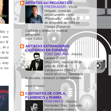
ARTISTAS del REGGAETON
PREDIKADOR
-
Víctor
Delgado, conocido
artísticamente como
*Predikador*, nació el 27
de diciembre de 1983 en
Chiriquí (Panamá).
lín) y
Cantante y productor musical
panameño ...
re now
Hace 3 años
ter K
),
In a
ARTISTAS EXTRANJEROS
CANTANDO EN ESPAÑOL
 de la
TONY DALLARA
-
Antonio
amente
Lardera (TONY
d, muy
DALLARA), nació el 30 de
junio de 1936 en
os los
Campobasso (Italia) y
creció en Milán. Terminada
la escuela, comenzó a trabajar primero
...
Hace 6 meses
CANTANTES DE COPLA,
FLAMENCO y RUMBA
FOSFORITO
-
Antonio
Fernández Díaz, conocido
artísticamente como