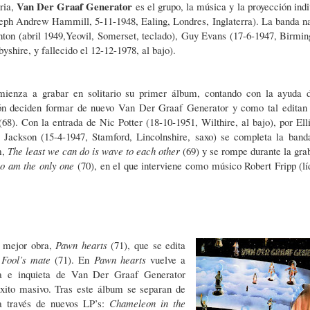
Van Der Graaf Generator
ria,
es el grupo, la música y la proyección indi
seph Andrew Hammill, 5-11-1948, Ealing, Londres, Inglaterra). La banda n
nton (abril 1949,Yeovil, Somerset, teclado), Guy Evans (17-6-1947, Birmi
yshire, y fallecido el 12-12-1978, al bajo).
ienza a grabar en solitario su primer álbum, contando con la ayuda 
ón deciden formar de nuevo Van Der Graaf Generator y como tal editan
68). Con la entrada de Nic Potter (18-10-1951, Wilthire, al bajo), por Elli
Jackson (15-4-1947, Stamford, Lincolnshire, saxo) se completa la band
m,
The least we can do is wave to each other
(69) y se rompe durante la gra
ho
am the only one
(70), en el que interviene como músico Robert Fripp (lí
 mejor obra,
Pawn hearts
(71), que se edita
,
Fool’s mate
(71). En
Pawn hearts
vuelve a
sta e inquieta de Van Der Graaf Generator
 éxito masivo. Tras este álbum se separan de
a través de nuevos LP’s:
Chameleon in the