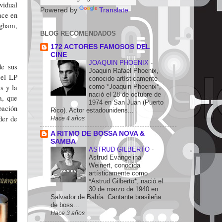
vidual
Powered by
Translate
ace en
ngham,
BLOG RECOMENDADOS
172 ACTORES FAMOSOS DEL
CINE
JOAQUIN PHOENIX
-
de sus
Joaquin Rafael Phoenix,
 el LP
conocido artísticamente
s y la
como *Joaquin Phoenix*,
nació el 28 de octubre de
a, que
1974 en San Juan (Puerto
bación
Rico). Actor estadounidens...
der de
Hace 4 años
A RITMO DE BOSSA NOVA &
SAMBA
ASTRUD GILBERTO
-
Astrud Evangelina
Weinert, conocida
artísticamente como
*Astrud Gilberto*, nació el
30 de marzo de 1940 en
Salvador de Bahía. Cantante brasileña
de boss...
Hace 3 años