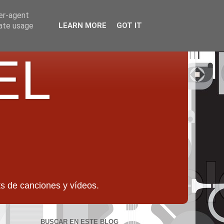
ser-agent
rate usage
LEARN MORE
GOT IT
EL
 de canciones y vídeos.
BUSCAR EN ESTE BLOG