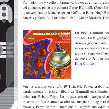
Formado, roto y vuelto a formar varias veces en su trayecto
Peter Hammill
del cantante, pianista y guitarra
. (Peter Jo
la universidad de Manchester en 1967, con Peter, Hugh Ba
batería) y Keith Ellis (nacido el 19-3-1946 en Matlock, Derb
En 1968, Hammill com
amigos. En la grabaci
Aerosol grey machine
(
incorporación
de Dave 
graba su segundo álbu
del tercero,
H to he w
King Crimson
).
Vueltos a unirse en el año 1971 sin Nic Potter, graban su
paralelamente al primer álbum de Hammill en solitario
colaborar Robert Fripp. La música extraña, vanguardi
muestra un fuerte atractivo elitista, aunque sin llegar al
nuevo y Peter Hammill mantiene su carrera individual 