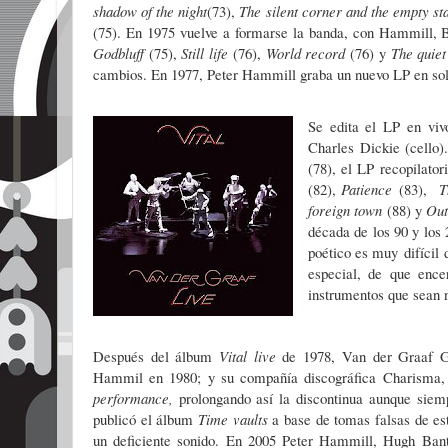
shadow of the night
(73),
The silent
corner and the empty st
(75). En 1975 vuelve a formarse la banda, con Hammill, 
Godbluff
(75),
Still life
(76),
World record
(76) y
The quie
cambios. En 1977, Peter Hammill graba un nuevo LP en soli
Se edita el LP en viv
Charles Dickie (cello)
(78), el LP recopilator
(82),
Patience
(83),
T
foreign town
(88) y
Out
década de los 90 y los
poético es muy difícil 
especial, de que ence
instrumentos que sean 
Después del álbum
Vital live
de 1978, Van der Graaf Ge
Hammil en 1980; y su compañía discográfica Charisma, 
performance,
prolongando así la
discontinua aunque siem
publicó el álbum
Time vaults
a base de tomas falsas de es
un deficiente sonido. En 2005 Peter Hammill, Hugh Ban