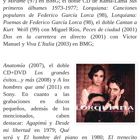
y
Mírame
(97) en BMG; el doble CD de Rama-Lama
Sus
primeros álbumes 1973-1977;
Lorquiana: Canciones
populares de Federico García Lorca
(98),
Lorquiana:
Poemas de Federico García Lorca
(98), el doble
Cantan a
Kurt Weill
(99) con Miguel Ríos,
Peces de ciudad
(2001)
Dos en la carretera en directo
(2001) con Víctor
Manuel y
Viva L'Italia
(2003) en BMG;
Anatomía
(2007), el doble
CD+DVD
Los grandes
éxitos...y más
(2008) y
A los
hombres que amé
(2011) en
Sony. En cuanto a las
grabaciones en discos
pequeños, además de los
mencionados, caben
destacar:
Agapimú
y
Desde
mi libertad
en 1979;
Qué
será
y
El hombre del piano
en 1980;
El trenecito