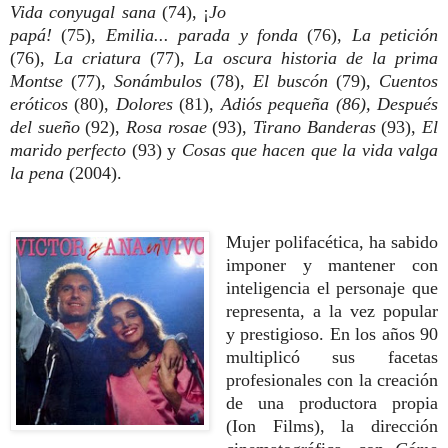
Vida conyugal sana
(74), ¡
Jo
papá!
(75),
Emilia... parada y fonda
(76),
La petición
(76),
La criatura
(77),
La oscura historia de la prima
Montse
(77)
, Sonámbulos
(78),
El buscón
(79),
Cuentos
eróticos
(80),
Dolores
(81),
Adiós pequeña (86), Después
del sueño
(92),
Rosa rosae
(93),
Tirano Banderas
(93),
El
marido perfecto
(93) y
Cosas que hacen que la vida valga
la pena
(2004).
Mujer polifacética, ha sabido
imponer y mantener con
inteligencia el personaje que
representa, a la vez popular
y prestigioso. En los años 90
multiplicó sus facetas
profesionales con la creación
de una productora propia
(Ion Films), la dirección