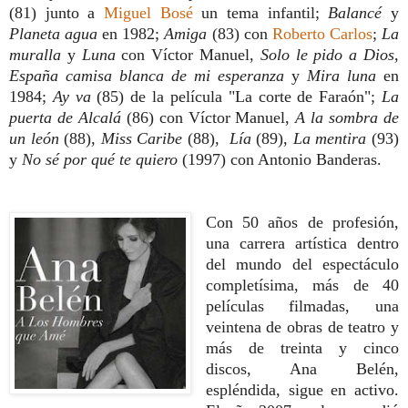
(81)
junto a
Miguel Bosé
un tema infantil;
Balancé
y
Planeta agua
en 1982;
Amiga
(83) con
Roberto Carlos
;
La
muralla
y
Luna
con Víctor Manuel,
Solo le pido a Dios,
España camisa blanca de mi esperanza
y
Mira luna
en
1984;
Ay va
(85)
de la película "La corte de
Faraón";
La
puerta de Alcalá
(86) con Víctor Manuel,
A la sombra de
un león
(88),
Miss Caribe
(88),
Lía
(89),
La mentira
(93)
y
No sé por qué te quiero
(1997) con Antonio Banderas.
Con 50 años de profesión,
una carrera artística dentro
del mundo del espectáculo
completísima, más de 40
películas filmadas, una
veintena de obras de teatro y
más de treinta y cinco
discos, Ana Belén,
espléndida, sigue en activo.