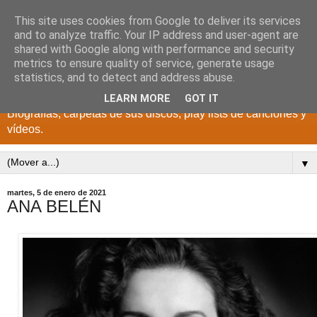
This site uses cookies from Google to deliver its services
DISCOS PARA EL
and to analyze traffic. Your IP address and user-agent are
shared with Google along with performance and security
RECUERDO
metrics to ensure quality of service, generate usage
statistics, and to detect and address abuse.
CANTANTES Y GRUPOS DE LOS AÑOS 1950 a 2022.
LEARN MORE
GOT IT
Biografías, carpetas de sus discos, play lists de canciones y
vídeos.
▼
martes, 5 de enero de 2021
ANA BELÉN