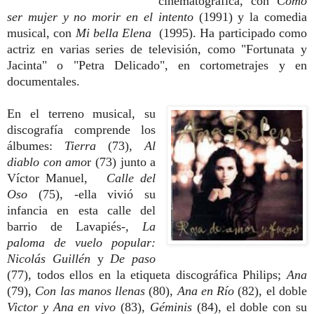
cinematográfica, con
Cómo
ser mujer y no morir en el intento
(1991) y la comedia
musical, con
Mi bella Elena
(1995). Ha participado como
actriz en varias series de televisión, como "Fortunata y
Jacinta" o "Petra Delicado", en cortometrajes y en
documentales.
En el terreno musical, su
discografía comprende los
álbumes:
Tierra
(73),
Al
diablo con amo
r (73) junto a
Víctor Manuel,
Calle del
Oso
(75), -ella vivió su
infancia en esta calle del
barrio de Lavapiés-,
La
paloma de vuelo popular:
Nicolás Guillén
y
De paso
(77), todos ellos en la etiqueta discográfica Philips;
Ana
(79),
Con las manos llenas
(80),
Ana en Río
(82), el doble
Victor y Ana en vivo
(83),
Géminis
(84), el doble con su