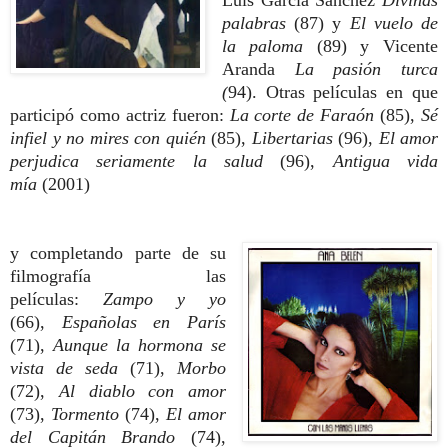
Luis García Sánchez
Divinas
palabras
(
87) y
El vuelo de
la paloma
(89)
y Vicente
Aranda
La pasión turca
(
94).
Otras películas en que
participó como actriz fueron:
La corte de Faraón
(85
),
Sé
infiel y no mires con quién
(
85),
Libertarias
(96),
El amor
perjudica seriamente la salud
(96),
Antigua vida
mía
(2001)
y completando parte de su
filmografía las
películas:
Zampo y yo
(66),
Españolas en París
(71),
Aunque la hormona se
vista de seda
(71),
Morbo
(72),
Al diablo con amor
(73),
Tormento
(74),
El amor
del Capitán Brando
(74),