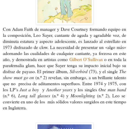
Con Adam Faith de manager y Dave Courtney formando equipo en
la composición, Leo Sayer, cantante de aguda y agradable voz, de
diminuta estatura y aspecto adolescente, es lanzado al estrellato en
1973 disfrazado de clow. La necesidad de presentar un «algo más»
adornando las cualidades de cualquier cantante, ya forzosa en este
año, y demostrada en artistas como
Gilbert O’Sullivan
o en toda la
parafernalia glam, hace que Sayer tenga su impacto inicial bajo su
disfraz de payaso.
El primer álbum,
Silverbird
(73)
, y el single
The
show must go on
(n.º 2) revelan, sin embargo, a un brillante talento
que no precisa de aditamentos superfluos. Entre 1974 y 1975, con
los LP’s
Just a boy
y
Another years
y los singles
One man band
(n.º 6),
Long tall glasses
(n.º 4) y
Moonlighting
(n.º 2), Leo se
convierte en uno de los más sólidos valores surgidos en este tiempo
en Inglaterra.