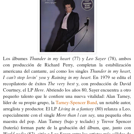
Los álbumes
Thunder in my
heart
(77) y
Leo Sayer
(78), ambos
con producción de Richard Perry, completan la estabilización
americana del cantante, así como los singles
Thunder in my heart
,
I can’t stop lovin’ you
y
Raining in my heart
. En 1979 se edita el
recopilatorio de éxitos
The very best
y, con producción de David
Courtney, el LP
Here
. Abriendo los años 80, Sayer encuentra a otro
pequeño talento que le confiere una nueva vitalidad: Alan Tarney,
líder de su propio grupo, la
Tarney-Spencer Band
, un notable autor,
arreglista y productor. El LP
Living in a fantasy
(80) relanza a Leo,
especialmente con el single
More than l can say,
una pequeña obra
maestra del pop. Alan Tarney (bajo y teclado) y Trevor Spencer
(batería) forman parte de la grabación del álbum, que, junto con
World radio
(82), sitúa a Leo Sayer entre los artistas más sólidos de