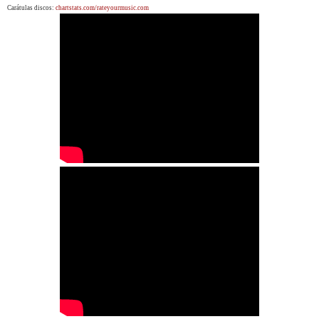
Carátulas discos:
chartstats.com/rateyourmusic.com