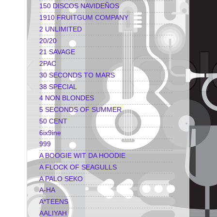
150 DISCOS NAVIDEÑOS
1910 FRUITGUM COMPANY
2 UNLIMITED
20/20
21 SAVAGE
2PAC
30 SECONDS TO MARS
38 SPECIAL
4 NON BLONDES
5 SECONDS OF SUMMER
50 CENT
6ix9ine
999
A BOOGIE WIT DA HOODIE
A FLOCK OF SEAGULLS
A PALO SEKO
A-HA
A*TEENS
AALIYAH