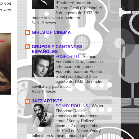
úo con
*Fosforito*, nace en
Puente Genil (Córdoba) el
a stop
3 de agosto de 1932, de
madre sevillana y padre co...
Hace 8 meses
GIRLS OF CINEMA
-
GRUPOS Y CANTANTES
ESPAÑOLES
FOSFORITO
-
Antonio
Fernández Díaz, conocido
artísticamente como
Fosforito, nace en Puente
Genil (Córdoba) el 3 de
agosto de 1932, de madre
sevillana y padre co...
Hace 8 meses
JAZZ ARTISTS
SONNY ROLLINS
-
Walter
Theodore Rollins,
conocido artísticamente
como *Sonny Rollins*,
nació el 7 de septiembre
de 1930 en Nueva York y
falleció en la misma ciudad a la...