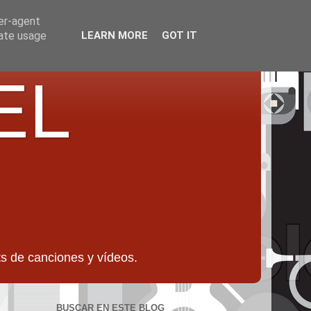
ser-agent
rate usage
LEARN MORE
GOT IT
EL
 de canciones y vídeos.
BUSCAR EN ESTE BLOG