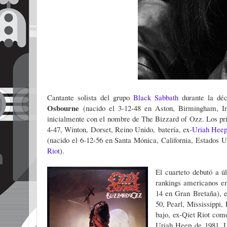
Cantante solista del grupo
Black Sabbath
durante la déc
Osbourne
(nacido el 3-12-48 en Aston, Birmingham, Ing
inicialmente con el nombre de The Bizzard of Ozz. Los p
4-47, Winton, Dorset, Reino Unido,
batería, ex-
Uriah Hee
(nacido el 6-12-56 en Santa Mónica, California, Estados U
Riot
).
El cuarteto debutó a 
rankings americanos e
14 en Gran Bretaña), e
50, Pearl, Mississippi,
bajo, ex-Qiet Riot com
Uriah Heep de 1981. U