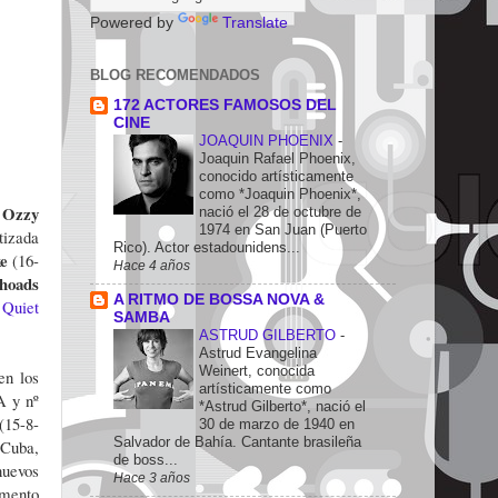
Powered by
Translate
BLOG RECOMENDADOS
172 ACTORES FAMOSOS DEL
CINE
JOAQUIN PHOENIX
-
Joaquin Rafael Phoenix,
conocido artísticamente
como *Joaquin Phoenix*,
Ozzy
o
nació el 28 de octubre de
1974 en San Juan (Puerto
tizada
Rico). Actor estadounidens...
ke
(16-
Hace 4 años
hoads
A RITMO DE BOSSA NOVA &
e
Quiet
SAMBA
ASTRUD GILBERTO
-
Astrud Evangelina
Weinert, conocida
en los
artísticamente como
A y nº
*Astrud Gilberto*, nació el
(15-8-
30 de marzo de 1940 en
Salvador de Bahía. Cantante brasileña
 Cuba,
de boss...
nuevos
Hace 3 años
emento