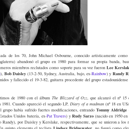
ada de los 70, John Michael Osbourne, conocido artísticamente com
laterra) abandonó el grupo en 1980 para formar su propia banda, bau
Lee Kersla
rimeros miembros reclutados como soporte para su voz fueron
Bob Daisley
Randy R
p
),
(13-2-50, Sydney, Australia, bajo, ex-
Rainbow
) y
nidos y fallecido el 19-3-82, guitarra procedente del grupo estadounidens
últimos de 1980 con el álbum
The Blizzard of Ozz
, que alcanzó el nº 15 
n 1981. Cuando apareció el segundo LP,
Diary of a madman
(nº 18 en US
Tommy Aldridge
l grupo había sufrido fuertes modificaciones, entrando
Rudy Sarzo
 Estados Unidos batería, ex-
Pat Travers
) y
(nacido en 1950 en
o Randy), por Daisley y Kerslake, respectivamente, que se unieron a los 
Lindsey Bridgewater
n quinto elemento el teclista
, no figuró como el