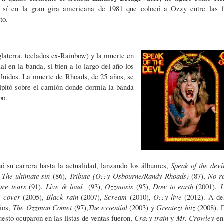
ro sí en la gran gira americana de 1981 que colocó a Ozzy entre las f
nto.
glaterra, teclados ex-Rainbow) y la muerte en
 en la banda, si bien a lo largo del año los
Unidos. La muerte de Rhoads, de 25 años, se
cipitó sobre el camión donde dormía la banda
upo.
 su carrera hasta la actualidad, lanzando los álbumes,
Speak of the dev
,
The ultimate sin
(86),
Tribute (Ozzy Osbourne/Randy Rhoads)
(87),
No re
ore tears
(91),
Live & loud
(93),
Ozzmosis
(95),
Dow to earth
(2001),
L
r cover
(2005),
Black rain
(2007),
Scream
(2010),
Ozzy live
(2012). A de
rios,
The Ozzman Comet
(97),
The essential
(2003) y
Greatezt hitz
(2008). 
uesto ocuparon en las listas de ventas fueron,
Crazy train
y
Mr. Crowley
en