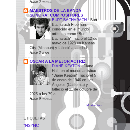
Hace 2 meses
MAESTROS DE LA BANDA
SONORA: COMPOSITORES
BURT BACHARACH
-
Burt
Bacharach Freeman,
conocido en el mundo
artístico como *Burt
Bacharach*, nació el 12 de
mayo de 1928 en Kansas
City (Missouri) y falleció a la edad ...
Hace 3 años
OSCAR A LA MEJOR ACTRIZ
DIANE KEATON
-
Diane
Hall, en el mundo artístico
*Diane Keaton*, nació el 5
de enero de 1946 en Los
Ángeles (California) y
falleció el 11 de octubre de
2025 a los 79 a...
Hace 9 meses
Mostrar todo
ETIQUETAS
*NSYNC