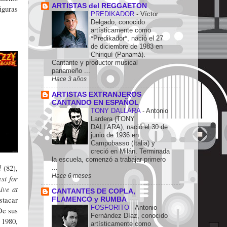
ARTISTAS del REGGAETON
iguras
PREDIKADOR
-
Víctor
Delgado, conocido
artísticamente como
*Predikador*, nació el 27
de diciembre de 1983 en
Chiriquí (Panamá).
Cantante y productor musical
panameño ...
Hace 3 años
ARTISTAS EXTRANJEROS
CANTANDO EN ESPAÑOL
TONY DALLARA
-
Antonio
Lardera (TONY
DALLARA), nació el 30 de
junio de 1936 en
Campobasso (Italia) y
creció en Milán. Terminada
la escuela, comenzó a trabajar primero
il
(82),
...
Hace 6 meses
st for
ive at
CANTANTES DE COPLA,
stacar
FLAMENCO y RUMBA
FOSFORITO
-
Antonio
De sus
Fernández Díaz, conocido
 1980,
artísticamente como