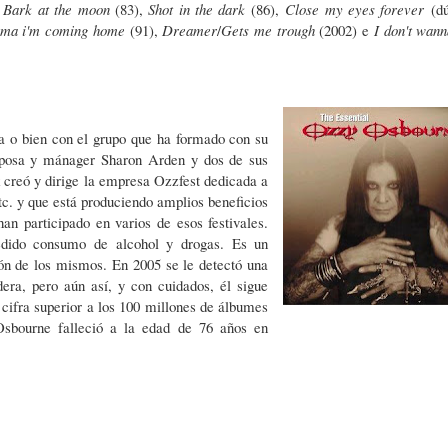
,
Bark at the moon
(83),
Shot in the dark
(86),
Close my eyes forever
(d
ma i'm coming home
(91),
Dreamer
/
Gets me trough
(2002) e
I don't wann
a o bien con el grupo que ha formado con su
sposa y mánager Sharon Arden y dos de sus
k creó y dirige la empresa Ozzfest dedicada a
etc. y que está produciendo amplios beneficios
n participado en varios de esos festivales.
dido consumo de alcohol y drogas. Es un
ión de los mismos. En 2005 se le detectó una
ra, pero aún así, y con cuidados, él sigue
cifra superior a los 100 millones de álbumes
Osbourne falleció a la edad de 76 años en