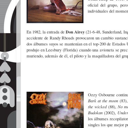
oficial del grupo, pe
individuales del mome
Don Airey
En 1982, la entrada de
(21-6-48, Sunderland, In
accidente de Randy Rhoads provocaron un cambio sustancial
dos álbumes suyos se mantenían en el top-200 de Estados 
produjo en Leesbury (Florida) cuando una avioneta se pre
muriendo, además de él, el piloto y la maquilladora del gr
Ozzy Osbourne continuó
Bark at the moon
(83)
the wicked
(88),
No m
Budokan
(2002),
Unde
los álbumes recopilato
singles los que mejor p