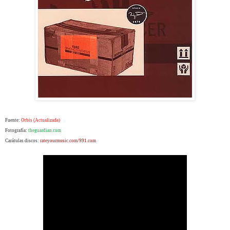
Fuente:
Orbis (Actualizada)
Fotografía:
theguardian.com
Carátulas discos:
rateyourmusic.com/
991.com