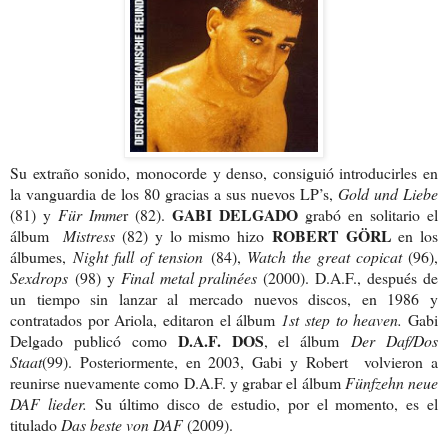
Su extraño sonido, monocorde y denso, consiguió introducirles en
la vanguardia de los 80 gracias a sus nuevos LP’s,
Gold und Liebe
GABI DELGADO
(81) y
Für Imme
r (82).
grabó en solitario el
ROBERT GÖRL
álbum
Mistress
(82) y lo mismo hizo
en los
álbumes,
Night full of tension
(84),
Watch the great copicat
(96),
Sexdrops
(98) y
Final metal pralinées
(2000). D.A.F., d
espués de
un tiempo sin lanzar al mercado nuevos discos, en 1986 y
contratados por Ariola, editaron el álbum
1st step to heaven.
Gabi
D.A.F. DOS
Delgado publicó como
, el álbum
Der Daf/Dos
Staat
(99). Posteriormente, en 2003, Gabi y Robert volvieron a
reunirse nuevamente como D.A.F. y grabar el álbum
Fünfzehn neue
DAF lieder.
Su último disco de estudio, por el momento, es el
titulado
Das beste von DAF
(2009).