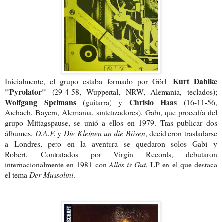
Kurt Dahlke
Inicialmente, el grupo estaba formado por Görl,
"Pyrolator"
(29-4-58, Wuppertal, NRW, Alemania, teclados);
Wolfgang Spelmans
Chrislo Haas
(guitarra) y
(16-11-56,
Aichach, Bayern, Alemania, sintetizadores). Gabi, que procedía del
grupo Mittagspause, se unió a ellos en 1979. Tras publicar dos
álbumes,
D.A.F.
y
Die Kleinen un die Bösen
, decidieron trasladarse
a Londres, pero en la aventura se quedaron solos Gabi y
Robert.
Contratados por Virgin Records, debutaron
internacionalmente en 1981 con
Alles is
Gut
, LP en el que destaca
el tema
Der Mussolini
.