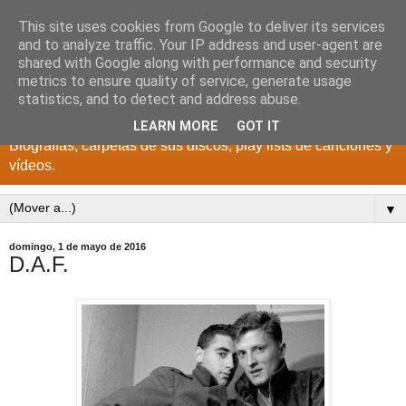
This site uses cookies from Google to deliver its services
DISCOS PARA EL
and to analyze traffic. Your IP address and user-agent are
shared with Google along with performance and security
RECUERDO
metrics to ensure quality of service, generate usage
statistics, and to detect and address abuse.
CANTANTES Y GRUPOS DE LOS AÑOS 1950 a 2022.
LEARN MORE
GOT IT
Biografías, carpetas de sus discos, play lists de canciones y
vídeos.
▼
domingo, 1 de mayo de 2016
D.A.F.